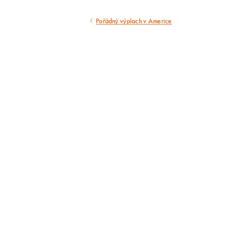
Pořádný výplach v Americe
Předcházející
článek