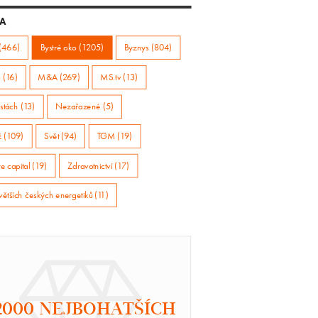
A
(466)
Bystré oko (1205)
Byznys (804)
 (16)
M&A (269)
MS.tv (13)
stách (13)
Nezařazené (5)
ž (109)
Svět (94)
TGM (19)
e capital (19)
Zdravotnictví (17)
větších českých energetiků (11)
2000 NEJBOHATŠÍCH