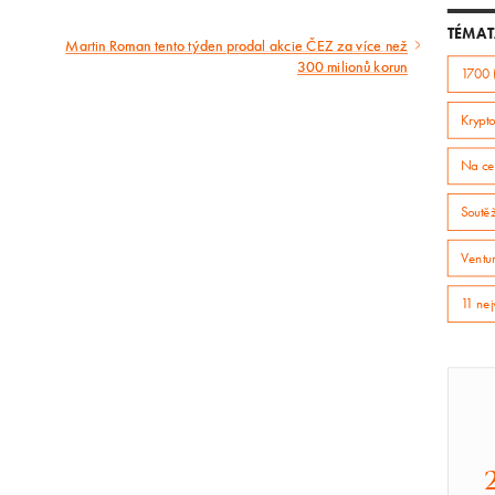
TÉMAT
Martin Roman tento týden prodal akcie ČEZ za více než
Následující
300 milionů korun
1700 
článek
Krypto
Na ce
Soutě
Ventur
11 nej