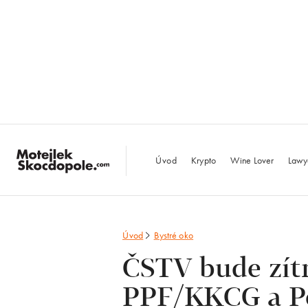
MotejlekSkocdopo
Úvod
Krypto
Wine Lover
Lawy
Úvod
Bystré oko
ČSTV bude zítr
PPF/KKCG a P