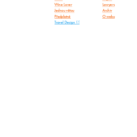
Wine Lover
Lawyers
Jednou větou
Archiv
Předplatné
O webu
Travel Design