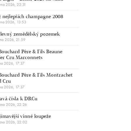
vna 2026, 22:31
 nejlepších champagne 2008
vna 2026, 13:53
š levný zemědělský pozemek
bna 2026, 21:59
Bouchard Père & Fils Beaune
er Cru Marconnets
na 2026, 17:37
Bouchard Père & Fils Montrachet
d Cru
na 2026, 17:37
avá čísla k DRCu
zna 2026, 22:26
jímavější vinné loupeže
zna 2026, 22:02