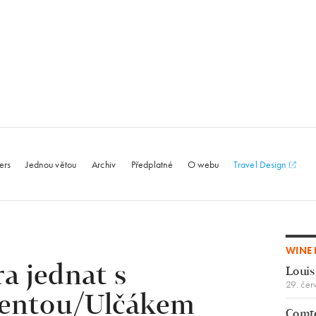
le.com
ers
Jednou větou
Archiv
Předplatné
O webu
Travel Design
WINE 
a jednat s
Louis
29. čer
entou/Ulčákem
Comte