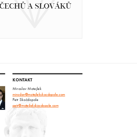
ČECHŮ A SLOVÁKŮ
KONTAKT
Miroslav Motejlek
miroslav@motejlekskocdopole.com
Petr Skočdopole
petr@motejlekskocdopole.com