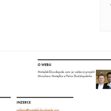
O WEBU
MotejlekSkocdopole.com je webový projekt
Miroslava Motejlka a Petra Skočdopoleho
INZERCE
reklama@motejlekskocdopole.com