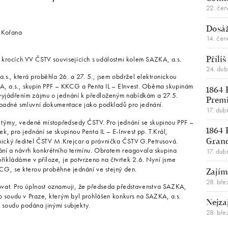
22. čer
Dosáž
 Kořana
14. čer
 krocích VV ČSTV souvisejících s událostmi kolem SAZKA, a.s.
Příli
24. du
.s., která proběhla 26. a 27. 5., jsem obdržel elektronickou
A, a.s., skupin PPF – KKCG a Penta IL – EInvest. Oběma skupinám
1864 
s vyjádřením zájmu o jednání k předloženým nabídkám a 27.5.
Premi
ípadné smluvní dokumentace jako podkladů pro jednání.
17. dub
ýmy, vedené místopředsedy ČSTV. Pro jednání se skupinou PPF –
, pro jednání se skupinou Penta IL – E-Invest pp. T.Král,
1864 
cký ředitel ČSTV M.Krejcar a právnička ČSTV G.Petrusová.
Gran
ání a návrh konkrétního termínu. Obratem reagovala skupina
17. dub
 přikládáme v příloze, je potvrzeno na čtvrtek 2.6. Nyní jsme
CG, se kterou proběhne jednání ve stejný den.
Zajím
28. bře
vat. Pro úplnost oznamuji, že předseda představenstva SAZKA,
o soudu v Praze, kterým byl prohlášen konkurs na SAZKA, a.s.
Nejza
a soudu podána jinými subjekty.
28. bře