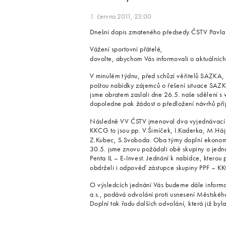
1. června 2011, 23:00
Dnešní dopis zmateného předsedy ČSTV Pavla
Vážení sportovní přátelé,
dovolte, abychom Vás informovali o aktuálních
V minulém týdnu, před schůzí věřitelů SAZKA, a
poštou nabídky zájemců o řešení situace SAZK
jsme obratem zaslali dne 26.5. naše sdělení 
dopoledne pak žádost o předložení návrhů př
Následně VV ČSTV jmenoval dva vyjednávací t
KKCG to jsou pp. V.Šimíček, I.Kaderka, M.Hájek
Z.Kubec, S.Svoboda. Oba týmy doplní ekonomi
30.5. jsme znovu požádali obě skupiny o jedn
Penta IL – E-Invest. Jednání k nabídce, kterou
obdrželi i odpověď zástupce skupiny PPF – KK
O výsledcích jednání Vás budeme dále informo
a.s., podává odvolání proti usnesení Městskéh
Doplní tak řadu dalších odvolání, která již byl