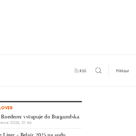
RSS
Přihlásit
LOVER
 Roederer vstupuje do Burgundska
vence 2026, 21:46
 Liger – Belair 2025 na sudu