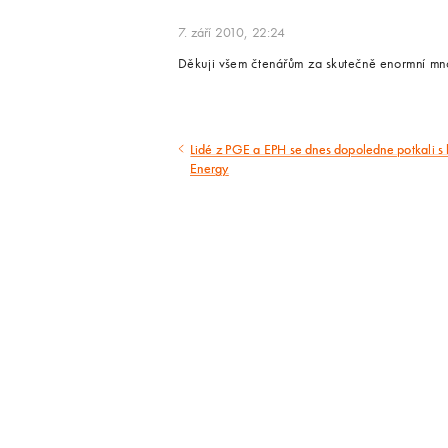
7. září 2010, 22:24
Děkuji všem čtenářům za skutečně enormní množ
Lidé z PGE a EPH se dnes dopoledne potkali s 
Předcházející
Energy
článek