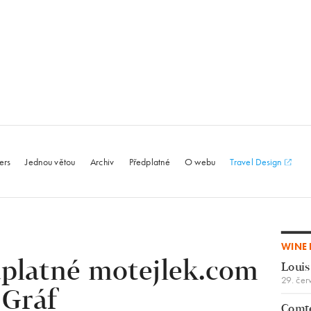
le.com
ers
Jednou větou
Archiv
Předplatné
O webu
Travel Design
WINE 
dplatné motejlek.com
Louis
29. čer
 Gráf
Comte