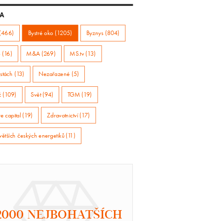
A
(466)
Bystré oko (1205)
Byznys (804)
 (16)
M&A (269)
MS.tv (13)
stách (13)
Nezařazené (5)
ž (109)
Svět (94)
TGM (19)
e capital (19)
Zdravotnictví (17)
větších českých energetiků (11)
2000 NEJBOHATŠÍCH