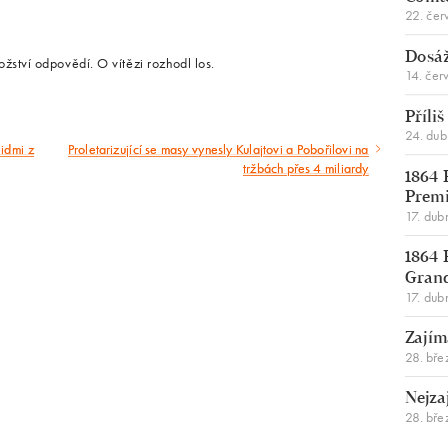
22. čer
Dosáž
ství odpovědí. O vítězi rozhodl los.
14. čer
Příli
24. du
lidmi z
Proletarizující se masy vynesly Kulajtovi a Pobořilovi na
Následující
tržbách přes 4 miliardy
1864 
článek
Premi
17. dub
1864 
Gran
17. dub
Zajím
28. bře
Nejza
28. bře