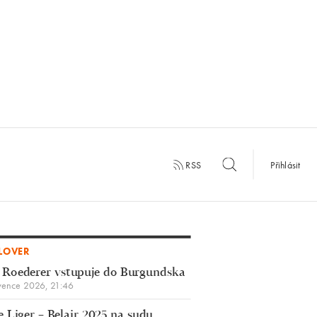
RSS
Přihlásit
LOVER
 Roederer vstupuje do Burgundska
vence 2026, 21:46
 Liger – Belair 2025 na sudu