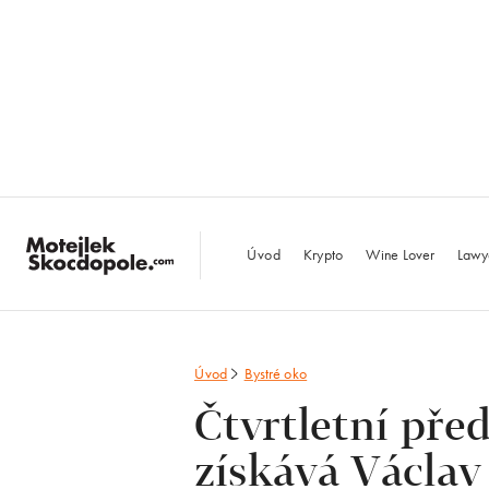
MotejlekSkocdopo
Úvod
Krypto
Wine Lover
Lawy
Úvod
Bystré oko
Čtvrtletní pře
získává Václav