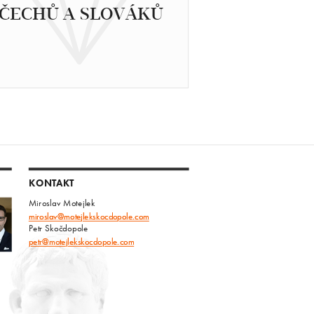
ČECHŮ A SLOVÁKŮ
KONTAKT
Miroslav Motejlek
miroslav@motejlekskocdopole.com
Petr Skočdopole
petr@motejlekskocdopole.com