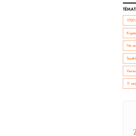
TÉMAT
1700 
Krypto
Na ce
Soutě
Ventur
11 nej