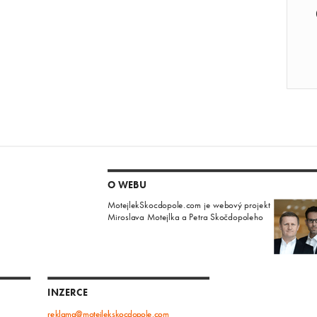
O WEBU
MotejlekSkocdopole.com je webový projekt
Miroslava Motejlka a Petra Skočdopoleho
INZERCE
reklama@motejlekskocdopole.com