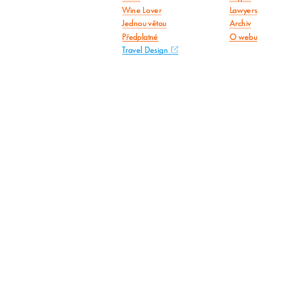
Wine Lover
Lawyers
Jednou větou
Archiv
Předplatné
O webu
Travel Design