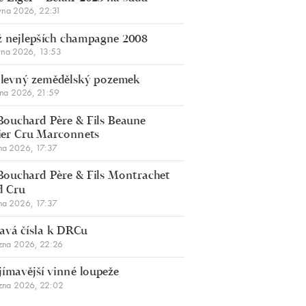
vna 2026, 22:31
 nejlepších champagne 2008
vna 2026, 13:53
š levný zemědělský pozemek
bna 2026, 21:59
Bouchard Père & Fils Beaune
er Cru Marconnets
na 2026, 17:37
Bouchard Père & Fils Montrachet
d Cru
na 2026, 17:37
avá čísla k DRCu
zna 2026, 22:26
jímavější vinné loupeže
zna 2026, 22:02