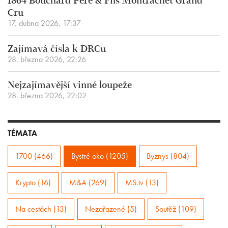
1864 Bouchard Père & Fils Montrachet Grand
Cru
17. dubna 2026, 17:37
Zajímavá čísla k DRCu
28. března 2026, 22:26
Nejzajímavější vinné loupeže
28. března 2026, 22:02
TÉMATA
1700 (466)
Bystré oko (1205)
Byznys (804)
Krypto (16)
M&A (269)
MS.tv (13)
Na cestách (13)
Nezařazené (5)
Soutěž (109)