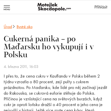
MotejlekSkocd
Přihlásit
Úvod
Bystré oko
Cukerná panika – po
Maďarsku ho vykupují i v
Polsku
4. března 2011, 16:03
I přes to, že cena cukru v Kauflandu v Polsku během 2
týdnu vzrostla o 80 procent, zejí pulty s cukrem
prázdnotou. Po Maďarsku, kde lidé pro něj začínají jezdit
do Rakouska, se cukrová euforie stěhuje do Polska.
Příčinou je vzrůstající cena na světových burzách, když
cukr je oproti loňsku dražší o 40 procent a jeho cena je
nejvyšší v historii. Ještě více roste cena kávy, která