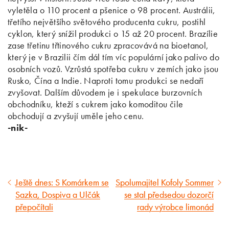
vyletěla o 110 procent a pšenice o 98 procent. Austrálii,
třetího největšího světového producenta cukru, postihl
cyklon, který snížil produkci o 15 až 20 procent. Brazílie
zase třetinu třtinového cukru zpracovává na bioetanol,
který je v Brazilii čím dál tím víc populární jako palivo do
osobních vozů. Vzrůstá spotřeba cukru v zemích jako jsou
Rusko, Čína a Indie. Naproti tomu produkci se nedaří
zvyšovat. Dalším důvodem je i spekulace burzovních
obchodníku, kteží s cukrem jako komoditou čile
obchodují a zvyšují uměle jeho cenu.
-nik-
Ještě dnes: S Komárkem se
Spolumajitel Kofoly Sommer
Předcházející
Následující
Sazka, Dospiva a Ulčák
se stal předsedou dozorčí
článek
článek
přepočítali
rady výrobce limonád