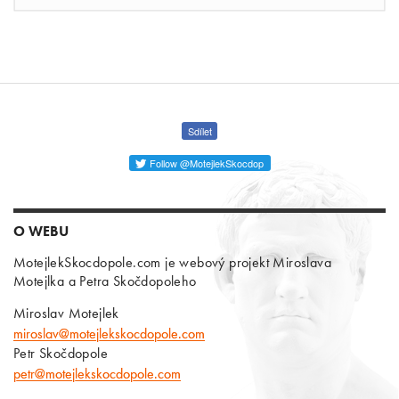
Sdílet
Follow @MotejlekSkocdop
O WEBU
MotejlekSkocdopole.com je webový projekt Miroslava
Motejlka a Petra Skočdopoleho
Miroslav Motejlek
miroslav@motejlekskocdopole.com
Petr Skočdopole
petr@motejlekskocdopole.com