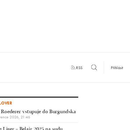
RSS
Přihlásit
LOVER
 Roederer vstupuje do Burgundska
vence 2026, 21:46
 Liger – Belair 2025 na sudu