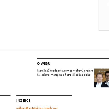
O WEBU
MotejlekSkocdopole.com je webový projekt
Miroslava Motejlka a Petra Skočdopoleho
INZERCE
reklama@motejlekskocdopole.com