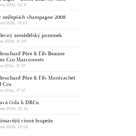
vna 2026, 22:31
 nejlepších champagne 2008
vna 2026, 13:53
š levný zemědělský pozemek
bna 2026, 21:59
Bouchard Père & Fils Beaune
er Cru Marconnets
na 2026, 17:37
Bouchard Père & Fils Montrachet
d Cru
na 2026, 17:37
avá čísla k DRCu
zna 2026, 22:26
jímavější vinné loupeže
zna 2026, 22:02