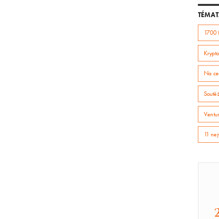
TÉMAT
1700 
Krypto
Na ce
Soutě
Ventur
11 nej