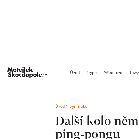
MotejlekSkocdopo
Úvod
Krypto
Wine Lover
Lawy
Úvod
Bystré oko
Další kolo ně
ping-pongu