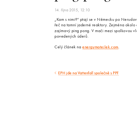
14. října 2015, 12:10
„Kam s nimi?“ ptají se v Německu po Nerudovsk
řeč na tamní jaderné reaktory. Zejména okolo ot
zajímavý ping pong. V mači mezi spolkovou vl
povedených úderů.
Celý článek na
energymotejlek.com
.
EPH jde na Vattenfall společně s PPF
Předcházející
článek