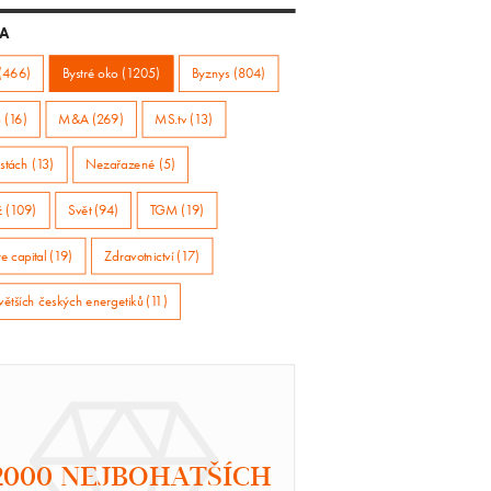
A
(466)
Bystré oko (1205)
Byznys (804)
 (16)
M&A (269)
MS.tv (13)
stách (13)
Nezařazené (5)
ž (109)
Svět (94)
TGM (19)
e capital (19)
Zdravotnictví (17)
větších českých energetiků (11)
2000 NEJBOHATŠÍCH