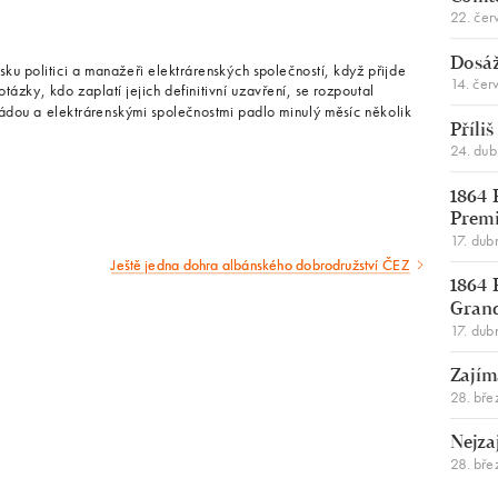
22. čer
Dosáž
u politici a manažeři elektrárenských společností, když přijde
14. čer
ázky, kdo zaplatí jejich definitivní uzavření, se rozpoutal
ádou a elektrárenskými společnostmi padlo minulý měsíc několik
Příli
24. du
1864 
Premi
17. dub
Ještě jedna dohra albánského dobrodružství ČEZ
Následující
1864 
článek
Gran
17. dub
Zajím
28. bře
Nejza
28. bře