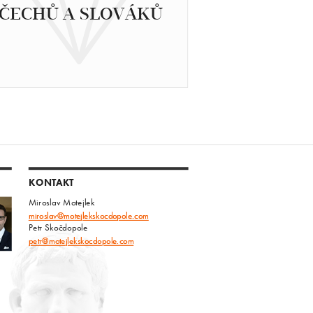
ČECHŮ A SLOVÁKŮ
KONTAKT
Miroslav Motejlek
miroslav@motejlekskocdopole.com
Petr Skočdopole
petr@motejlekskocdopole.com