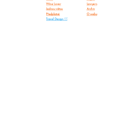
Wine Lover
Lawyers
Jednou větou
Archiv
Předplatné
O webu
Travel Design