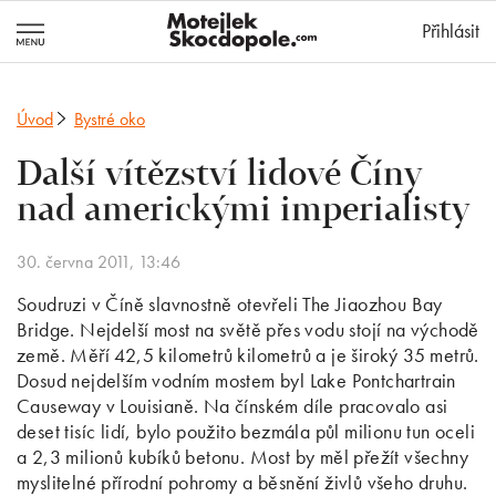
MotejlekSkocd
Přihlásit
Úvod
Bystré oko
Další vítězství lidové Číny
nad americkými imperialisty
30. června 2011, 13:46
Soudruzi v Číně slavnostně otevřeli The Jiaozhou Bay
Bridge. Nejdelší most na světě přes vodu stojí na východě
země. Měří 42,5 kilometrů kilometrů a je široký 35 metrů.
Dosud nejdelším vodním mostem byl Lake Pontchartrain
Causeway v Louisianě. Na čínském díle pracovalo asi
deset tisíc lidí, bylo použito bezmála půl milionu tun oceli
a 2,3 milionů kubíků betonu. Most by měl přežít všechny
myslitelné přírodní pohromy a běsnění živlů všeho druhu.