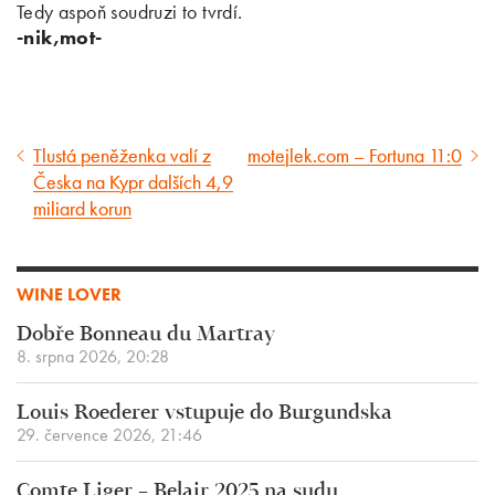
Tedy aspoň soudruzi to tvrdí.
-nik,mot-
Tlustá peněženka valí z
motejlek.com – Fortuna 11:0
Předcházející
Následující
Česka na Kypr dalších 4,9
článek
článek
miliard korun
WINE LOVER
Dobře Bonneau du Martray
8. srpna 2026, 20:28
Louis Roederer vstupuje do Burgundska
29. července 2026, 21:46
Comte Liger – Belair 2025 na sudu