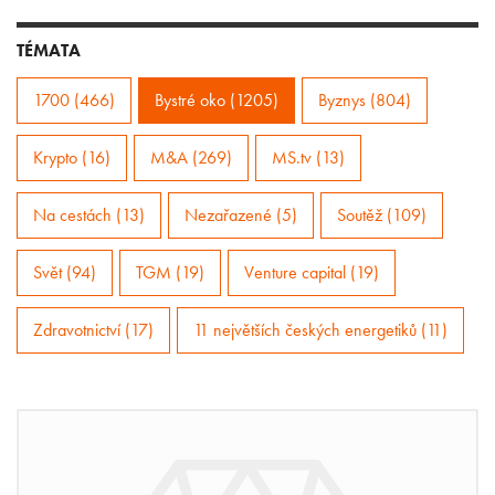
TÉMATA
1700 (466)
Bystré oko (1205)
Byznys (804)
Krypto (16)
M&A (269)
MS.tv (13)
Na cestách (13)
Nezařazené (5)
Soutěž (109)
Svět (94)
TGM (19)
Venture capital (19)
Zdravotnictví (17)
11 největších českých energetiků (11)