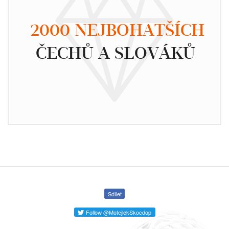
2000 NEJBOHATŠÍCH
ČECHŮ A SLOVÁKŮ
Sdílet
Follow @MotejlekSkocdop