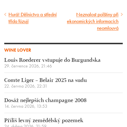
Hurá! Dělnictvo a střední
Neznalost polštiny při
Předcházející
Následující
třída fúzují
ekonomických informacích
článek
článek
neomlouvá
WINE LOVER
Louis Roederer vstupuje do Burgundska
29. července 2026, 21:46
Comte Liger – Belair 2025 na sudu
22. června 2026, 22:31
Dosáž nejlepších champagne 2008
14. června 2026, 13:53
Příliš levný zemědělský pozemek
24. dubna 2026, 21:59