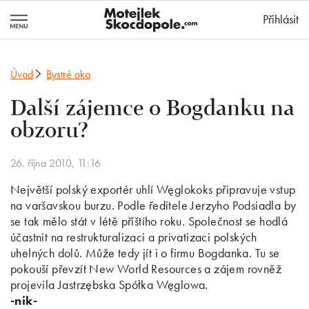
MotejlekSkocd
Přihlásit
Úvod
Bystré oko
Další zájemce o Bogdanku na
obzoru?
26. října 2010, 11:16
Největší polský exportér uhlí Węglokoks připravuje vstup
na varšavskou burzu. Podle ředitele Jerzyho Podsiadla by
se tak mělo stát v létě příštího roku. Společnost se hodlá
účastnit na restrukturalizaci a privatizaci polských
uhelných dolů. Může tedy jít i o firmu Bogdanka. Tu se
pokouší převzít New World Resources a zájem rovněž
projevila Jastrzębska Spółka Węglowa.
-nik-