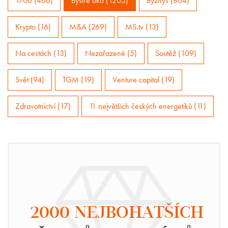
1700 (466)
Bystré oko (1205)
Byznys (804)
Krypto (16)
M&A (269)
MS.tv (13)
Na cestách (13)
Nezařazené (5)
Soutěž (109)
Svět (94)
TGM (19)
Venture capital (19)
Zdravotnictví (17)
11 největších českých energetiků (11)
2000 NEJBOHATŠÍCH