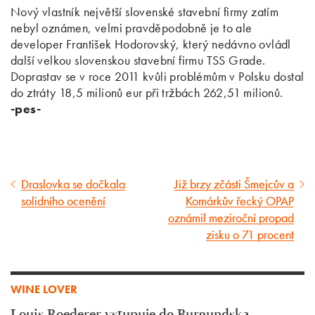
Nový vlastník největší slovenské stavební firmy zatím
nebyl oznámen, velmi pravděpodobně je to ale
developer František Hodorovský, který nedávno ovládl
další velkou slovenskou stavební firmu TSS Grade.
Doprastav se v roce 2011 kvůli problémům v Polsku dostal
do ztráty 18,5 milionů eur při tržbách 262,51 milionů.
-pes-
Draslovka se dočkala
Již brzy zčásti Šmejcův a
Předcházející
Následující
solidního ocenění
Komárkův řecký OPAP
článek
článek
oznámil meziroční propad
zisku o 71 procent
WINE LOVER