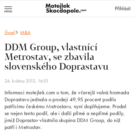
MotejlekSkocd
Přihlásit
Úvod
M&A
DDM Group, vlastnící
Metrostav, se zbavila
slovenského Doprastavu
24. května 2013, 14:01
Informaci motejlek.com o tom, že včerejší valná hromada
Doprastavu jednala o prodeji 49,95 procent podílu
patřícímu českému Metrostavu, nyní doplňujeme. Prodal
se nejen tento podíl, ale i další přímé a nepřímé podíly,
jimiž Doprastav vlastnila skupina DDM Group, do níž
patří i Metrostav.