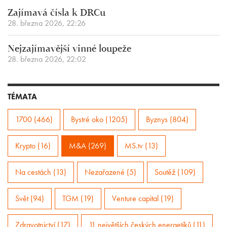
Zajímavá čísla k DRCu
28. března 2026, 22:26
Nejzajímavější vinné loupeže
28. března 2026, 22:02
TÉMATA
1700 (466)
Bystré oko (1205)
Byznys (804)
Krypto (16)
M&A (269)
MS.tv (13)
Na cestách (13)
Nezařazené (5)
Soutěž (109)
Svět (94)
TGM (19)
Venture capital (19)
Zdravotnictví (17)
11 největších českých energetiků (11)