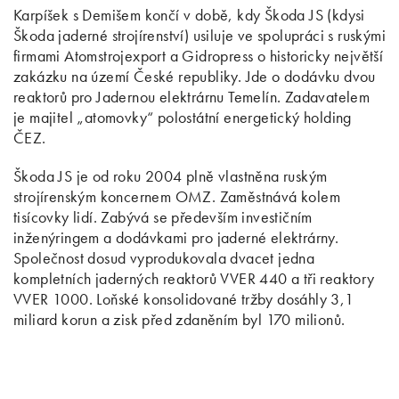
Karpíšek s Demišem končí v době, kdy Škoda JS (kdysi
Škoda jaderné strojírenství) usiluje ve spolupráci s ruskými
firmami Atomstrojexport a Gidropress o historicky největší
zakázku na území České republiky. Jde o dodávku dvou
reaktorů pro Jadernou elektrárnu Temelín. Zadavatelem
je majitel „atomovky“ polostátní energetický holding
ČEZ.
Škoda JS je od roku 2004 plně vlastněna ruským
strojírenským koncernem OMZ. Zaměstnává kolem
tisícovky lidí. Zabývá se především investičním
inženýringem a dodávkami pro jaderné elektrárny.
Společnost dosud vyprodukovala dvacet jedna
kompletních jaderných reaktorů VVER 440 a tři reaktory
VVER 1000. Loňské konsolidované tržby dosáhly 3,1
miliard korun a zisk před zdaněním byl 170 milionů.