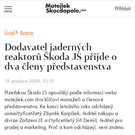
MotejlekSkocd
Přihlásit
Úvod
Byznys
Dodavatel jaderných
reaktorů Škoda JS přijde o
dva členy představenstva
15. prosince 2009, 10:10
Plzeňskou Škodu JS opouštějí podle informací webu
motejlek.com dva klíčoví manažeři a členové
představenstva. Ke konci letošního roku odcházejí
osmačtyřicetiletý Zbyněk Karpíšek, ředitel nákupu a
divize Zařízení JE a čtyřicetiletý Jiří Demiš, ředitel pro
prodej a marketing. Proč a kam odcházejí, není známo.