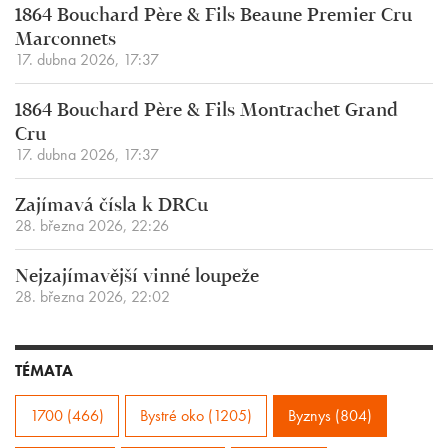
1864 Bouchard Père & Fils Beaune Premier Cru
Marconnets
17. dubna 2026, 17:37
1864 Bouchard Père & Fils Montrachet Grand
Cru
17. dubna 2026, 17:37
Zajímavá čísla k DRCu
28. března 2026, 22:26
Nejzajímavější vinné loupeže
28. března 2026, 22:02
TÉMATA
1700 (466)
Bystré oko (1205)
Byznys (804)