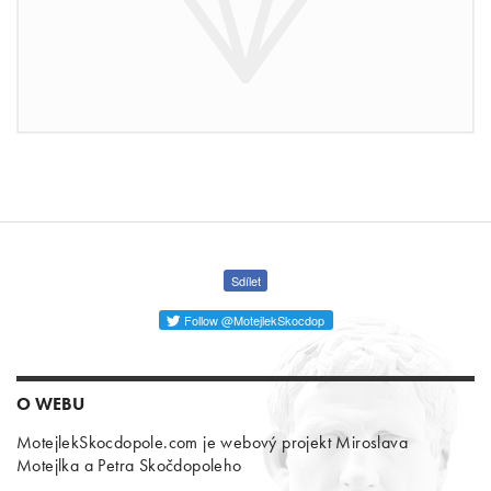
Sdílet
Follow @MotejlekSkocdop
O WEBU
MotejlekSkocdopole.com je webový projekt Miroslava
Motejlka a Petra Skočdopoleho