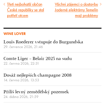
Třetí nejbohatší občan
Všichni zájemci o dostavbu
Předcházející
Následující
České republiky se stal
Jaderné elektrárny Temelín
článek
článek
potřetí otcem
mají problémy
WINE LOVER
Louis Roederer vstupuje do Burgundska
29. července 2026, 21:46
Comte Liger – Belair 2025 na sudu
22. června 2026, 22:31
Dosáž nejlepších champagne 2008
14. června 2026, 13:53
Příliš levný zemědělský pozemek
24. dubna 2026, 21:59