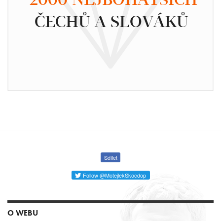
ČECHŮ A SLOVÁKŮ
Sdílet
Follow @MotejlekSkocdop
O WEBU