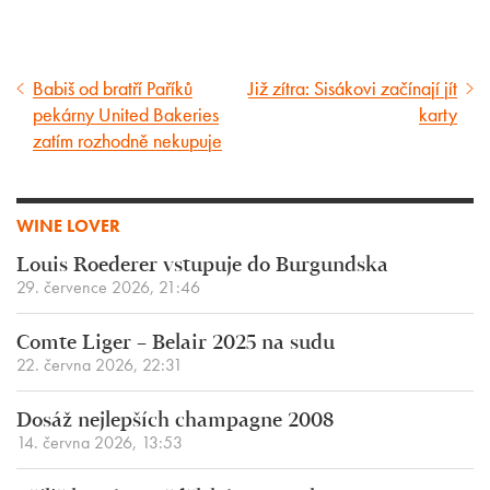
Babiš od bratří Paříků
Již zítra: Sisákovi začínají jít
Předcházející
Následující
pekárny United Bakeries
karty
článek
článek
zatím rozhodně nekupuje
WINE LOVER
Louis Roederer vstupuje do Burgundska
29. července 2026, 21:46
Comte Liger – Belair 2025 na sudu
22. června 2026, 22:31
Dosáž nejlepších champagne 2008
14. června 2026, 13:53