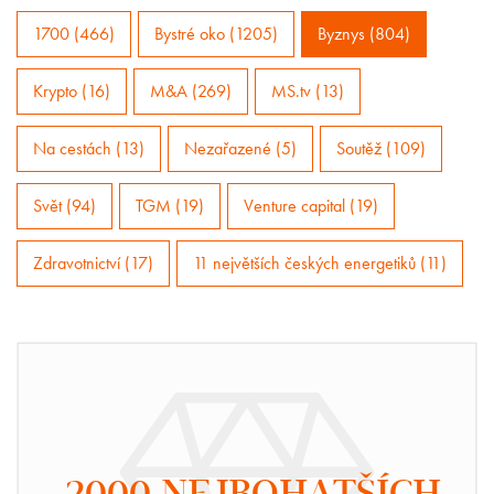
1700 (466)
Bystré oko (1205)
Byznys (804)
Krypto (16)
M&A (269)
MS.tv (13)
Na cestách (13)
Nezařazené (5)
Soutěž (109)
Svět (94)
TGM (19)
Venture capital (19)
Zdravotnictví (17)
11 největších českých energetiků (11)
2000 NEJBOHATŠÍCH