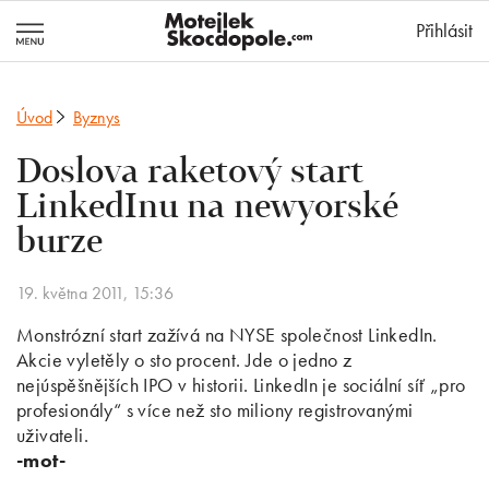
MotejlekSkocd
Přihlásit
Úvod
Byznys
Doslova raketový start
LinkedInu na newyorské
burze
19. května 2011, 15:36
Monstrózní start zažívá na NYSE společnost LinkedIn.
Akcie vyletěly o sto procent. Jde o jedno z
nejúspěšnějších IPO v historii. LinkedIn je sociální síť „pro
profesionály“ s více než sto miliony registrovanými
uživateli.
-mot-