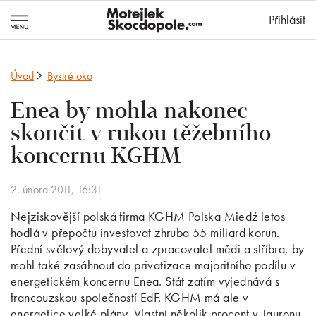
MotejlekSkocd
Přihlásit
Úvod
Bystré oko
Enea by mohla nakonec
skončit v rukou těžebního
koncernu KGHM
2. února 2011, 16:31
Nejziskovější polská firma KGHM Polska Miedź letos
hodlá v přepočtu investovat zhruba 55 miliard korun.
Přední světový dobyvatel a zpracovatel mědi a stříbra, by
mohl také zasáhnout do privatizace majoritního podílu v
energetickém koncernu Enea. Stát zatím vyjednává s
francouzskou společností EdF. KGHM má ale v
energetice velké plány. Vlastní několik procent v Tauronu,