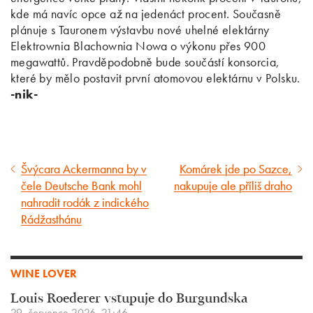
kde má navíc opce až na jedenáct procent. Současně
plánuje s Tauronem výstavbu nové uhelné elektárny
Elektrownia Blachownia Nowa o výkonu přes 900
megawattů. Pravděpodobně bude součástí konsorcia,
které by mělo postavit první atomovou elektárnu v Polsku.
-nik-
Švýcara Ackermanna by v
Komárek jde po Sazce,
Předcházející
Následující
čele Deutsche Bank mohl
nakupuje ale příliš draho
článek
článek
nahradit rodák z indického
Rádžasthánu
WINE LOVER
Louis Roederer vstupuje do Burgundska
29. července 2026, 21:46