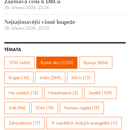
Zajímavá čísla k DRCu
28. března 2026, 22:26
Nejzajímavější vinné loupeže
28. března 2026, 22:02
TÉMATA
1700 (466)
Bystré oko (1205)
Byznys (804)
Krypto (16)
M&A (269)
MS.tv (13)
Na cestách (13)
Nezařazené (5)
Soutěž (109)
Svět (94)
TGM (19)
Venture capital (19)
Zdravotnictví (17)
11 největších českých energetiků (11)