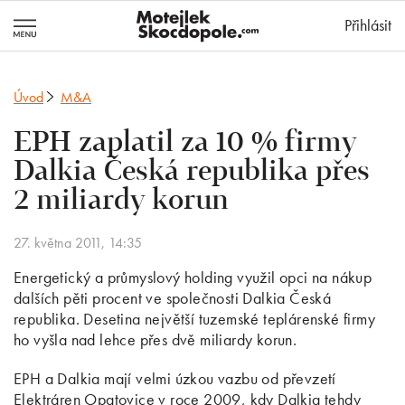
MotejlekSkocd
Přihlásit
Úvod
M&A
EPH zaplatil za 10 % firmy
Dalkia Česká republika přes
2 miliardy korun
27. května 2011, 14:35
Energetický a průmyslový holding využil opci na nákup
dalších pěti procent ve společnosti Dalkia Česká
republika. Desetina největší tuzemské teplárenské firmy
ho vyšla nad lehce přes dvě miliardy korun.
EPH a Dalkia mají velmi úzkou vazbu od převzetí
Elektráren Opatovice v roce 2009, kdy Dalkia tehdy