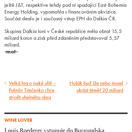
ještě J&T, respektive tehdy pod ní spadající East Bohemia
Energy Holding, vypomohla s financováním akvizice.
Součást dealu je i současný vstup EPH do Dalkia ČR.
Skupina Dalkia loni v České republice měla obrat 15,5
miliard korun a zisk před zdaněním představoval 5,57
miliard.
-mot-
Velká hra o ruské uhlí –
Hušák buď lže nebo musel
Předcházející
Následující
Putinův Timčenko chce
ukrást téměř 20 miliard
článek
článek
stvořit uhelného obra
WINE LOVER
Louis Roederer vstupuje do Burgundska