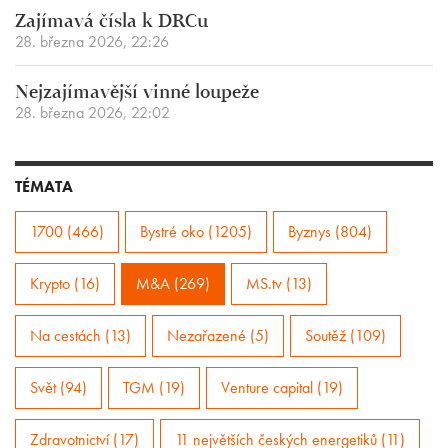
Zajímavá čísla k DRCu
28. března 2026, 22:26
Nejzajímavější vinné loupeže
28. března 2026, 22:02
TÉMATA
1700 (466)
Bystré oko (1205)
Byznys (804)
Krypto (16)
M&A (269)
MS.tv (13)
Na cestách (13)
Nezařazené (5)
Soutěž (109)
Svět (94)
TGM (19)
Venture capital (19)
Zdravotnictví (17)
11 největších českých energetiků (11)