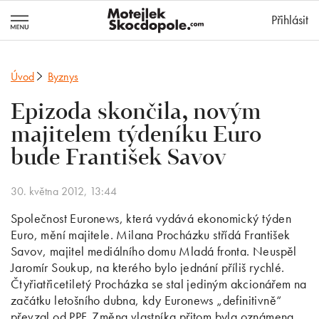
MotejlekSkocd
Přihlásit
Úvod
Byznys
Epizoda skončila, novým
majitelem týdeníku Euro
bude František Savov
30. května 2012, 13:44
Společnost Euronews, která vydává ekonomický týden
Euro, mění majitele. Milana Procházku střídá František
Savov, majitel mediálního domu Mladá fronta. Neuspěl
Jaromír Soukup, na kterého bylo jednání příliš rychlé.
Čtyřiatřicetiletý Procházka se stal jediným akcionářem na
začátku letošního dubna, kdy Euronews „definitivně“
převzal od PPF. Změna vlastníka přitom byla oznámena