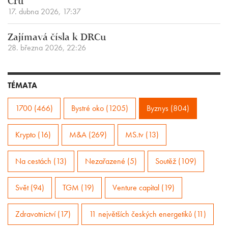
Cru
17. dubna 2026, 17:37
Zajímavá čísla k DRCu
28. března 2026, 22:26
TÉMATA
1700 (466)
Bystré oko (1205)
Byznys (804)
Krypto (16)
M&A (269)
MS.tv (13)
Na cestách (13)
Nezařazené (5)
Soutěž (109)
Svět (94)
TGM (19)
Venture capital (19)
Zdravotnictví (17)
11 největších českých energetiků (11)