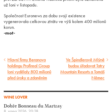
už loni v listopadu.
Společnost Euronews za dobu svojí existence
vygenerovala celkovou ztrátu ve výši kolem 400 milionů
korun.
-mot-
Hlavní firmy Beranova
Ve Špindlerově Mlýně
Předcházející
Následující
holdingu Profireal Group
budou úřadovat Tatry
článek
článek
loni vydělaly 800 milionů
Mountain Resorts a Tomáš
před úroky a zdaněním
Němec
WINE LOVER
Dobře Bonneau du Martray
8. srpna 2026, 20:28