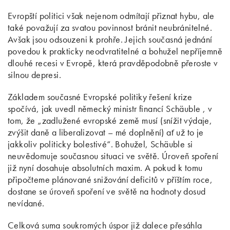
Evropští politici však nejenom odmítají přiznat hybu, ale
také považují za svatou povinnost bránit neubránitelné.
Avšak jsou odsouzeni k prohře. Jejich současná jednání
povedou k prakticky neodvratitelné a bohužel nepříjemně
dlouhé recesi v Evropě, která pravděpodobně přeroste v
silnou depresi.
Základem současné Evropské politiky řešení krize
spočívá, jak uvedl německý ministr financí Schäuble , v
tom, že „zadlužené evropské země musí (snížit výdaje,
zvýšit daně a liberalizovat – mé doplnění) ať už to je
jakkoliv politicky bolestivé“. Bohužel, Schäuble si
neuvědomuje současnou situaci ve světě. Úroveň spoření
již nyní dosahuje absolutních maxim. A pokud k tomu
připočteme plánované snižování deficitů v příštím roce,
dostane se úroveň spoření ve světě na hodnoty dosud
nevídané.
Celková suma soukromých úspor již dalece přesáhla