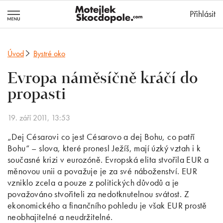
MotejlekSkocd
Přihlásit
Úvod
Bystré oko
Evropa náměsíčně kráčí do
propasti
19. září 2011, 13:53
„Dej Césarovi co jest Césarovo a dej Bohu, co patří
Bohu“ – slova, které pronesl Ježíš, mají úzký vztah i k
současné krizi v eurozóně. Evropská elita stvořila EUR a
měnovou unii a považuje je za své náboženství. EUR
vzniklo zcela a pouze z politických důvodů a je
považováno stvořiteli za nedotknutelnou svátost. Z
ekonomického a finančního pohledu je však EUR prostě
neobhajitelné a neudržitelné.