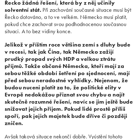
Řecko žádná řešení, která by z něj učinily
solventní stát.
Při zachování současné situace musí být
Řecko dotováno, a to ve velkém. Německo musí platit,
pokud chce zachovat svou podhodnocenou současnou
situaci. A to bez vidiny konce.
Jelikož v příštím roce většina zemí s dluhy bude
v recesi, tak jak Čína, tak Německo zažijí
prudký propad svých HDP a velkou ztrátu
příjmů. Takže občané Německa, kteří mají za
sebou těžké období šetření po sjednocení, mají
před sebou neradostné vyhlídky. Nejenom, že
budou nuceni platit za to, že politické elity v
Evropě nedokážou přiznat svou chybu a najít
skutečně rozumné řešení, navíc se jim ještě bude
snižovat jejich příjem. Pokud lidé prostě příliš
spoří, pak jejich majetek bude dříve či později
zničen.
Avšak taková situace nekončí dobře. Vyústění tohoto