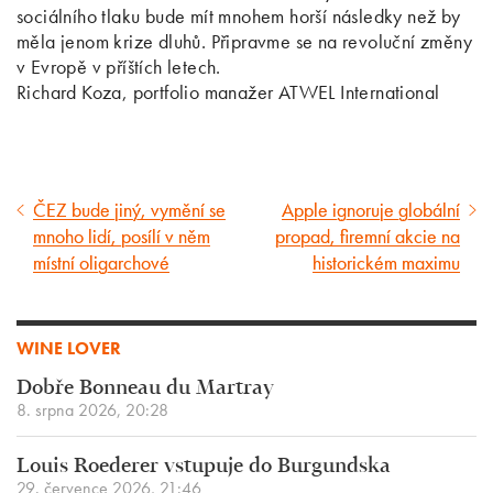
sociálního tlaku bude mít mnohem horší následky než by
měla jenom krize dluhů. Připravme se na revoluční změny
v Evropě v příštích letech.
Richard Koza, portfolio manažer ATWEL International
ČEZ bude jiný, vymění se
Apple ignoruje globální
Předcházející
Následující
mnoho lidí, posílí v něm
propad, firemní akcie na
článek
článek
místní oligarchové
historickém maximu
WINE LOVER
Dobře Bonneau du Martray
8. srpna 2026, 20:28
Louis Roederer vstupuje do Burgundska
29. července 2026, 21:46