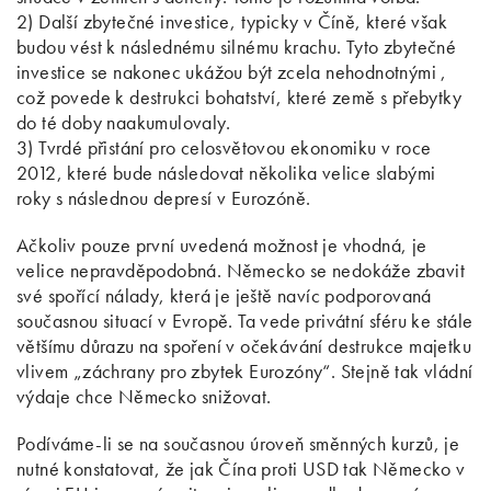
2) Další zbytečné investice, typicky v Číně, které však
budou vést k následnému silnému krachu. Tyto zbytečné
investice se nakonec ukážou být zcela nehodnotnými ,
což povede k destrukci bohatství, které země s přebytky
do té doby naakumulovaly.
3) Tvrdé přistání pro celosvětovou ekonomiku v roce
2012, které bude následovat několika velice slabými
roky s následnou depresí v Eurozóně.
Ačkoliv pouze první uvedená možnost je vhodná, je
velice nepravděpodobná. Německo se nedokáže zbavit
své spořící nálady, která je ještě navíc podporovaná
současnou situací v Evropě. Ta vede privátní sféru ke stále
většímu důrazu na spoření v očekávání destrukce majetku
vlivem „záchrany pro zbytek Eurozóny“. Stejně tak vládní
výdaje chce Německo snižovat.
Podíváme-li se na současnou úroveň směnných kurzů, je
nutné konstatovat, že jak Čína proti USD tak Německo v