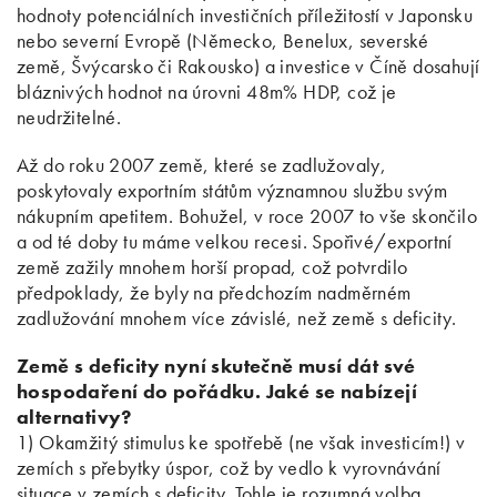
hodnoty potenciálních investičních příležitostí v Japonsku
nebo severní Evropě (Německo, Benelux, severské
země, Švýcarsko či Rakousko) a investice v Číně dosahují
bláznivých hodnot na úrovni 48m% HDP, což je
neudržitelné.
Až do roku 2007 země, které se zadlužovaly,
poskytovaly exportním státům významnou službu svým
nákupním apetitem. Bohužel, v roce 2007 to vše skončilo
a od té doby tu máme velkou recesi. Spořivé/exportní
země zažily mnohem horší propad, což potvrdilo
předpoklady, že byly na předchozím nadměrném
zadlužování mnohem více závislé, než země s deficity.
Země s deficity nyní skutečně musí dát své
hospodaření do pořádku. Jaké se nabízejí
alternativy?
1) Okamžitý stimulus ke spotřebě (ne však investicím!) v
zemích s přebytky úspor, což by vedlo k vyrovnávání
situace v zemích s deficity. Tohle je rozumná volba.