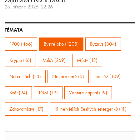
Zajímavá čísla k DRCu
28. března 2026, 22:26
TÉMATA
1700 (466)
Bystré oko (1205)
Byznys (804)
Krypto (16)
M&A (269)
MS.tv (13)
Na cestách (13)
Nezařazené (5)
Soutěž (109)
Svět (94)
TGM (19)
Venture capital (19)
Zdravotnictví (17)
11 největších českých energetiků (11)