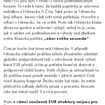
rámci EU jsou nyní v situaci s velice podhodnoceným
kurzem. To vede k tomu, že každá poptávka je oslovena
nabídkou z Německa či Číny. Také proto se Německo
bojí inflace, kterou však svět nutně potřebuje. Hovořím o
inflaci v Německu, ne ve světě. Proto tak Německo klade
důraz na spoření a snižování výdajů, neboť to je cesta,
jak si udržet své podhodnocení a výhody nad zbytkem
světa. Klasická politika
„ober svého souseda“
.
Čína je trochu jiné téma než Německo. V případě
Německa základní problém tohoto zhoubného odmítání
globální zodpovědnosti leží v odvrácené straně výhod,
které EUR přináší. A tím je potřeba finančně dotovat a
podporovat slabší bratry. Další chybou je samozřejmě to,
že politika úspor prostě nemůže v jižních zemích Club
Med skupiny fungovat. Řecko může být rádo, že zatím
překročilo odhady deficitu pouze o procento. Koncem
roku lze čekat rozdíl 3 a více procent.
Proto
v rámci současné EUR struktury nejsou pro