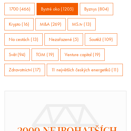
1700 (466)
Bystré oko (1205)
Byznys (804)
Krypto (16)
M&A (269)
MS.tv (13)
Na cestách (13)
Nezařazené (5)
Soutěž (109)
Svět (94)
TGM (19)
Venture capital (19)
Zdravotnictví (17)
11 největších českých energetiků (11)
2000 NEJBOHATŠÍCH