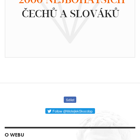
ČECHŮ A SLOVÁKŮ
Sdílet
Follow @MotejlekSkocdop
O WEBU