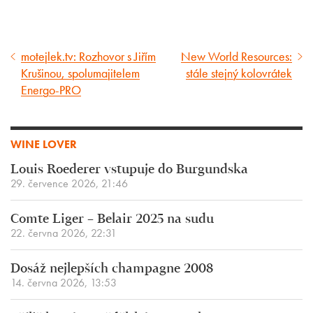
motejlek.tv: Rozhovor s Jiřím
New World Resources:
Předcházející
Následující
Krušinou, spolumajitelem
stále stejný kolovrátek
článek
článek
Energo-PRO
WINE LOVER
Louis Roederer vstupuje do Burgundska
29. července 2026, 21:46
Comte Liger – Belair 2025 na sudu
22. června 2026, 22:31
Dosáž nejlepších champagne 2008
14. června 2026, 13:53