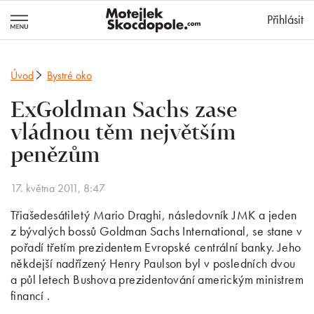
MotejlekSkocd
Přihlásit
Úvod
Bystré oko
ExGoldman Sachs zase
vládnou těm největším
penězům
17. května 2011, 8:47
Třiašedesátiletý Mario Draghi, následovník JMK a jeden
z bývalých bossů Goldman Sachs International, se stane v
pořadí třetím prezidentem Evropské centrální banky. Jeho
někdejší nadřízený Henry Paulson byl v posledních dvou
a půl letech Bushova prezidentování americkým ministrem
financí .