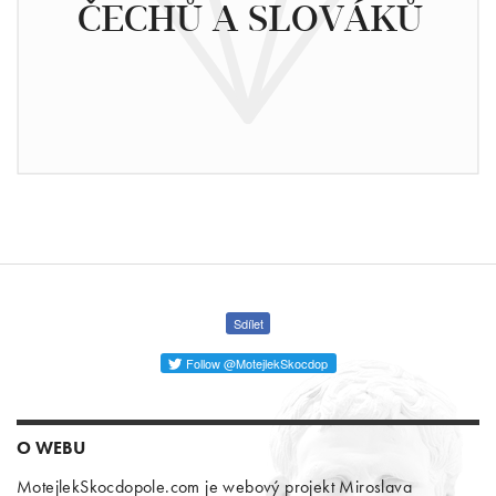
ČECHŮ A SLOVÁKŮ
Sdílet
Follow @MotejlekSkocdop
O WEBU
MotejlekSkocdopole.com je webový projekt Miroslava