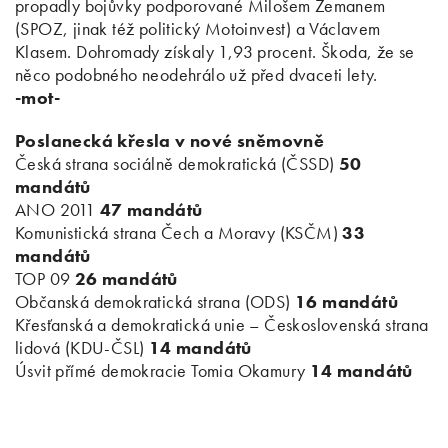
propadly bojůvky podporované Milošem Zemanem
(SPOZ, jinak též politický Motoinvest) a Václavem
Klasem. Dohromady získaly 1,93 procent. Škoda, že se
něco podobného neodehrálo už před dvaceti lety.
-mot-
Poslanecká křesla v nové sněmovně
Česká strana sociálně demokratická (ČSSD)
50
mandátů
ANO 2011
47 mandátů
Komunistická strana Čech a Moravy (KSČM)
33
mandátů
TOP 09
26 mandátů
Občanská demokratická strana (ODS)
16 mandátů
Křesťanská a demokratická unie – Československá strana
lidová (KDU-ČSL)
14 mandátů
Úsvit přímé demokracie Tomia Okamury
14 mandátů