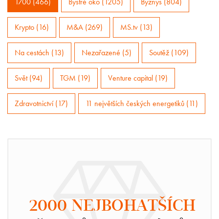
1700 (466)
Bystré oko (1205)
Byznys (804)
Krypto (16)
M&A (269)
MS.tv (13)
Na cestách (13)
Nezařazené (5)
Soutěž (109)
Svět (94)
TGM (19)
Venture capital (19)
Zdravotnictví (17)
11 největších českých energetiků (11)
2000 NEJBOHATŠÍCH