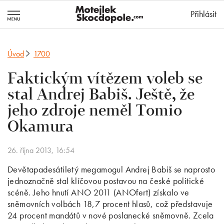
MotejlekSkocd
Přihlásit
Úvod
1700
Faktickým vítězem voleb se
stal Andrej Babiš. Ještě, že
jeho zdroje neměl Tomio
Okamura
26. října 2013, 16:54
Devětapadesátiletý megamogul Andrej Babiš se naprosto
jednoznačně stal klíčovou postavou na české politické
scéně. Jeho hnutí ANO 2011 (ANOfert) získalo ve
sněmovních volbách 18,7 procent hlasů, což představuje
24 procent mandátů v nové poslanecké sněmovně. Zcela