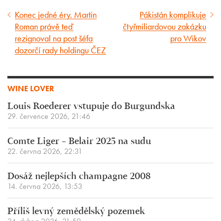
Konec jedné éry. Martin
Pákistán komplikuje
Předcházející
Následující
Roman právě teď
čtyřmiliardovou zakázku
článek
článek
rezignoval na post šéfa
pro Wikov
dozorčí rady holdingu ČEZ
WINE LOVER
Louis Roederer vstupuje do Burgundska
29. července 2026, 21:46
Comte Liger – Belair 2025 na sudu
22. června 2026, 22:31
Dosáž nejlepších champagne 2008
14. června 2026, 13:53
Příliš levný zemědělský pozemek