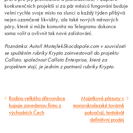
konkurenčních projektů si za pár měsíců fungování buduje
velmi rychle svoje místo na slunci a každý týden přibývá
nejen uzamčené likvidity, ale také nových měnových
páry, které si může komunita na Telegramu dokonce
sama volit a ovlivnit tak nové zalistování.
Poznámka: Autoři MotejlekSkocdopole.com v souvislosti
se spuštěním rubriky Krypto zainvestovali do projektu
Callisto. společnost Callisto Enterprise, která za
projektem stojí, je jedním z partnerů rubriky Krypto.
Rodina velkého dřevorubce
Majetkové přesuny v
Předcházející
Následující
kupuje zavedenou firmu z
moravskoslezské továrně
článek
článek
východních Čech
pokračují, tentokrát
definitivní prodej