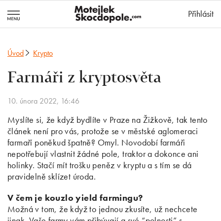
MotejlekSkocd
Přihlásit
Úvod
Krypto
Farmáři z kryptosvěta
10. února 2022, 16:46
Myslíte si, že když bydlíte v Praze na Žižkově, tak tento
článek není pro vás, protože se v městské aglomeraci
farmaří poněkud špatně? Omyl. Novodobí farmáři
nepotřebují vlastnit žádné pole, traktor a dokonce ani
holinky. Stačí mít trošku peněz v kryptu a s tím se dá
pravidelně sklízet úroda.
V čem je kouzlo yield farmingu?
Možná v tom, že když to jednou zkusíte, už nechcete
jinak. Vaše farmy vám přibývají a své “polnosti” s