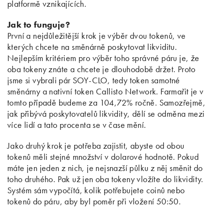
platformě vznikajících.
Jak to funguje?
První a nejdůležitější krok je výběr dvou tokenů, ve
kterých chcete na směnárně poskytovat likviditu.
Nejlepším kritériem pro výběr toho správné páru je, že
oba tokeny znáte a chcete je dlouhodobě držet. Proto
jsme si vybrali pár SOY-CLO, tedy token samotné
směnárny a nativní token Callisto Network. Farmařit je v
tomto případě budeme za 104,72% ročně. Samozřejmě,
jak přibývá poskytovatelů likvidity, dělí se odměna mezi
více lidí a tato procenta se v čase mění.
Jako druhý krok je potřeba zajistit, abyste od obou
tokenů měli stejné množství v dolarové hodnotě. Pokud
máte jen jeden z nich, je nejsnazší půlku z něj směnit do
toho druhého. Pak už jen oba tokeny vložíte do likvidity.
Systém sám vypočítá, kolik potřebujete coinů nebo
tokenů do páru, aby byl poměr při vložení 50:50.