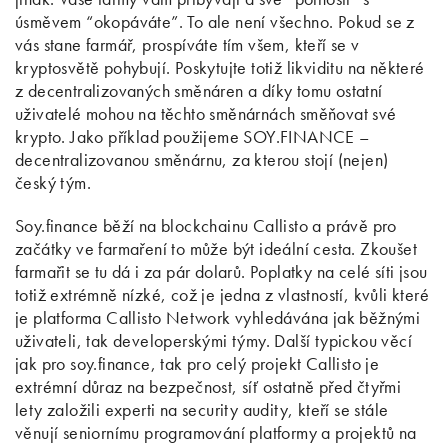
úsměvem “okopáváte”. To ale není všechno. Pokud se z
vás stane farmář, prospíváte tím všem, kteří se v
kryptosvětě pohybují. Poskytujte totiž likviditu na některé
z decentralizovaných směnáren a díky tomu ostatní
uživatelé mohou na těchto směnárnách směňovat své
krypto. Jako příklad použijeme SOY.FINANCE –
decentralizovanou směnárnu, za kterou stojí (nejen)
český tým.
Soy.finance běží na blockchainu Callisto a právě pro
začátky ve farmaření to může být ideální cesta. Zkoušet
farmařit se tu dá i za pár dolarů. Poplatky na celé síti jsou
totiž extrémně nízké, což je jedna z vlastností, kvůli které
je platforma Callisto Network vyhledávána jak běžnými
uživateli, tak developerskými týmy. Další typickou věcí
jak pro soy.finance, tak pro celý projekt Callisto je
extrémní důraz na bezpečnost, síť ostatně před čtyřmi
lety založili experti na security audity, kteří se stále
věnují seniornímu programování platformy a projektů na