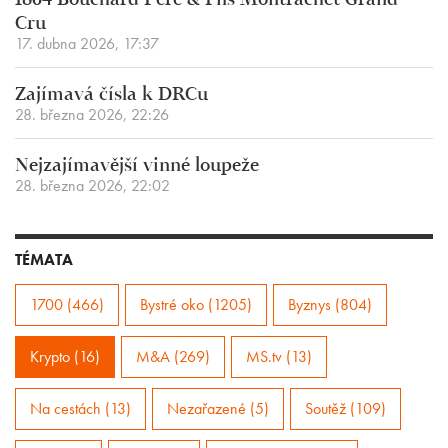
1864 Bouchard Père & Fils Montrachet Grand
Cru
17. dubna 2026, 17:37
Zajímavá čísla k DRCu
28. března 2026, 22:26
Nejzajímavější vinné loupeže
28. března 2026, 22:02
TÉMATA
1700 (466)
Bystré oko (1205)
Byznys (804)
Krypto (16)
M&A (269)
MS.tv (13)
Na cestách (13)
Nezařazené (5)
Soutěž (109)