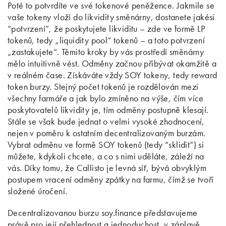
Poté to potvrdíte ve své tokenové peněžence. Jakmile se
vaše tokeny vloží do likvidity směnárny, dostanete jakési
“potvrzení”, že poskytujete likviditu – zde ve formě LP
tokenů, tedy „liquidity pool“ tokenů – a toto potvrzení
„zastakujete“. Těmito kroky by vás prostředí směnárny
mělo intuitivně vést. Odměny začnou přibývat okamžitě a
v reálném čase. Získáváte vždy SOY tokeny, tedy reward
token burzy. Stejný počet tokenů je rozdělován mezi
všechny farmáře a jak bylo zmíněno na výše, čím více
poskytovatelů likvidity je, tím odměny postupně klesají.
Stále se však bude jednat o velmi vysoké zhodnocení,
nejen v poměru k ostatním decentralizovaným burzám.
Vybrat odměnu ve formě SOY tokenů (tedy “sklidit”) si
můžete, kdykoli chcete, a co s nimi uděláte, záleží na
vás. Díky tomu, že Callisto je levná síť, bývá obvyklým
postupem vracení odměny zpátky na farmu, čímž se tvoří
složené úročení.
Decentralizovanou burzu soy.finance představujeme
právě pro její přehlednost a jednoduchost, v záplavě