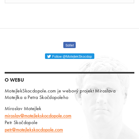
Sdílet
Follow @MotejlekSkocdop
O WEBU
MotejlekSkocdopole.com je webový projekt Miroslava
Motejlka a Petra Skočdopoleho
Miroslav Motejlek
miroslav@motejlekskocdopole.com
Petr Skočdopole
petr@motejlekskocdopole.com