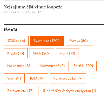
Nejzajímavější vinné loupeže
28. března 2026, 22:02
TÉMATA
1700 (466)
Bystré oko (1205)
Byznys (804)
Krypto (16)
M&A (269)
MS.tv (13)
Na cestách (13)
Nezařazené (5)
Soutěž (109)
Svět (94)
TGM (19)
Venture capital (19)
Zdravotnictví (17)
11 největších českých energetiků (11)