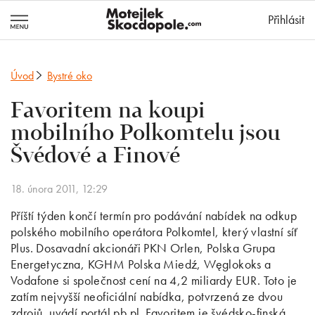
MotejlekSkocd
Přihlásit
Úvod
Bystré oko
Favoritem na koupi
mobilního Polkomtelu jsou
Švédové a Finové
18. února 2011, 12:29
Příští týden končí termín pro podávání nabídek na odkup
polského mobilního operátora Polkomtel, který vlastní síť
Plus. Dosavadní akcionáři PKN Orlen, Polska Grupa
Energetyczna, KGHM Polska Miedź, Węglokoks a
Vodafone si společnost cení na 4,2 miliardy EUR. Toto je
zatím nejvyšší neoficiální nabídka, potvrzená ze dvou
zdrojů, uvádí portál pb.pl. Favoritem je švédsko-finská