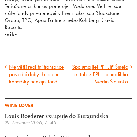
TeliaSonera, kterou preferuje i Vodafone. Ve hře jsou
stále fondy private equity firem jako jsou Blackstone
Group, TPG, Apax Partners nebo Kohlberg Kravis
Roberts.
-nik-
Největší realitní transakce
Spolumajitel PPF Jiří Šmejc
Předcházející
Následující
poslední doby, kupcem
se stáhl z EPH, nahradil ho
článek
článek
kanadský penzijní fond
Martin Štefunko
WINE LOVER
Louis Roederer vstupuje do Burgundska
29. července 2026, 21:46