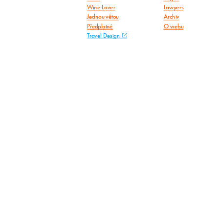
Wine Lover
Lawyers
Jednou větou
Archiv
Předplatné
O webu
Travel Design