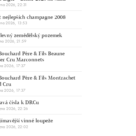
vna 2026, 22:31
 nejlepších champagne 2008
vna 2026, 13:53
š levný zemědělský pozemek
bna 2026, 21:59
Bouchard Père & Fils Beaune
er Cru Marconnets
na 2026, 17:37
Bouchard Père & Fils Montrachet
d Cru
na 2026, 17:37
avá čísla k DRCu
zna 2026, 22:26
jímavější vinné loupeže
zna 2026, 22:02