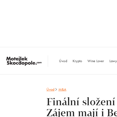
MotejlekSkocdopo
Úvod
Krypto
Wine Lover
Lawy
Úvod
M&A
Finální složen
Zájem mají i B