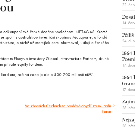
22. čer
rou
Dosáž
14. čer
a odkoupení své české dceřiné společnosti NET4GAS. Kromě
Příli
e spojil s australskou investiční skupinou Macquarie, a fondů
24. du
structure, o nichž už motejlek.com informoval, usilují o českého
1864 
torem Fluxys a investory Global Infrastructure Partners, druhé
Premi
 private equity fondem.
17. dub
ard eur, reálná cena je ale o 500-700 milionů nižší.
1864 
Gran
17. dub
Zajím
Ve středních Čechách se prodává obydlí za miliardu
Následující
28. bře
korun
článek
Nejza
28. bře