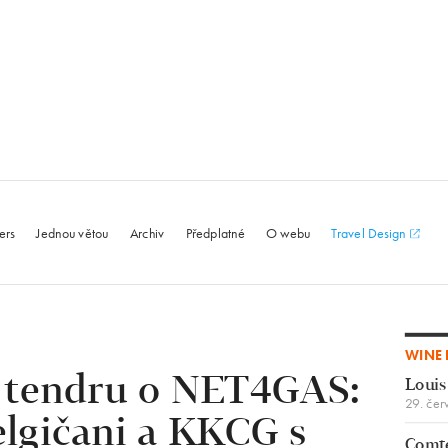
le.com
ers
Jednou větou
Archiv
Předplatné
O webu
Travel Design
WINE 
í tendru o NET4GAS:
Louis
29. čer
elgičani a KKCG s
Comte