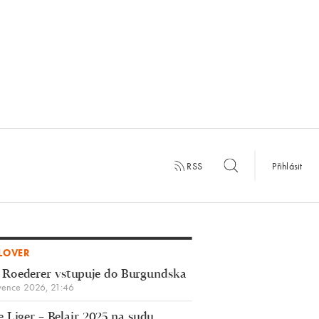
RSS
Přihlásit
LOVER
 Roederer vstupuje do Burgundska
vence 2026, 21:46
 Liger – Belair 2025 na sudu