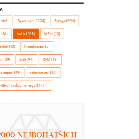
A
(466)
Bystré oko (1205)
Byznys (804)
 (16)
M&A (269)
MS.tv (13)
stách (13)
Nezařazené (5)
ž (109)
Svět (94)
TGM (19)
e capital (19)
Zdravotnictví (17)
větších českých energetiků (11)
2000 NEJBOHATŠÍCH