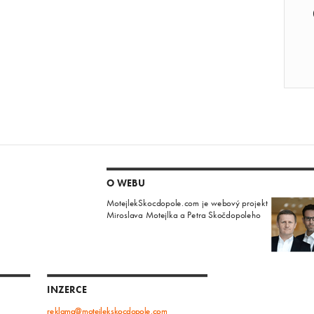
O WEBU
MotejlekSkocdopole.com je webový projekt
Miroslava Motejlka a Petra Skočdopoleho
INZERCE
reklama@motejlekskocdopole.com