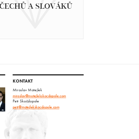
ČECHŮ A SLOVÁKŮ
KONTAKT
Miroslav Motejlek
miroslav@motejlekskocdopole.com
Petr Skočdopole
petr@motejlekskocdopole.com