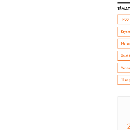
TÉMAT
1700 
Krypto
Na ce
Soutě
Ventur
11 nej