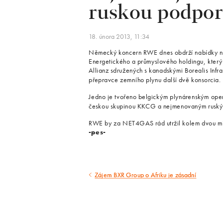
ruskou podpo
18. února 2013, 11:34
Německý koncern RWE dnes obdrží nabídky n
Energetického a průmyslového holdingu, který s
Allianz sdružených s kanadskými Borealis Infra
přepravce zemního plynu další dvě konsorcia.
Jedno je tvořeno belgickým plynárenským operá
českou skupinou KKCG a nejmenovaným ruským
RWE by za NET4GAS rád utržil kolem dvou mili
-pes-
Zájem BXR Group o Afriku je zásadní
Předcházející
článek