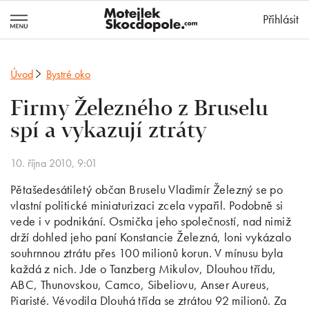
MotejlekSkocd
Přihlásit
Úvod
Bystré oko
Firmy Železného z Bruselu
spí a vykazují ztráty
10. října 2010, 9:01
Pětašedesátiletý občan Bruselu Vladimír Železný se po
vlastní politické miniaturizaci zcela vypařil. Podobně si
vede i v podnikání. Osmička jeho společností, nad nimiž
drží dohled jeho paní Konstancie Železná, loni vykázalo
souhrnnou ztrátu přes 100 milionů korun. V mínusu byla
každá z nich. Jde o Tanzberg Mikulov, Dlouhou třídu,
ABC, Thunovskou, Camco, Sibeliovu, Anser Aureus,
Piaristé. Vévodila Dlouhá třída se ztrátou 92 milionů. Za