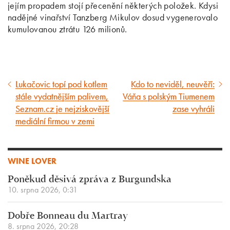
jejím propadem stojí přecenění některých položek. Kdysi
nadějné vinařství Tanzberg Mikulov dosud vygenerovalo
kumulovanou ztrátu 126 milionů.
Lukačovic topí pod kotlem
Kdo to neviděl, neuvěří:
Předcházející
Následující
stále vydatnějším palivem,
Váňa s polským Tiumenem
článek
článek
Seznam.cz je nejziskovější
zase vyhráli
mediální firmou v zemi
WINE LOVER
Poněkud děsivá zpráva z Burgundska
10. srpna 2026, 0:31
Dobře Bonneau du Martray
8. srpna 2026, 20:28