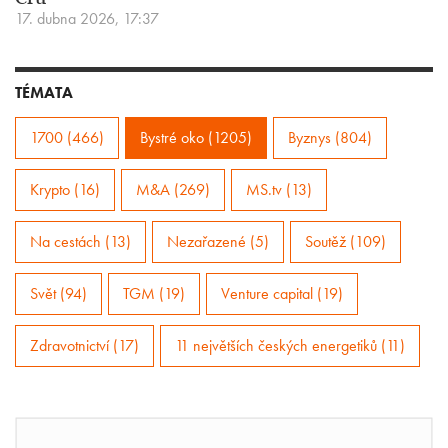
17. dubna 2026, 17:37
TÉMATA
1700 (466)
Bystré oko (1205)
Byznys (804)
Krypto (16)
M&A (269)
MS.tv (13)
Na cestách (13)
Nezařazené (5)
Soutěž (109)
Svět (94)
TGM (19)
Venture capital (19)
Zdravotnictví (17)
11 největších českých energetiků (11)