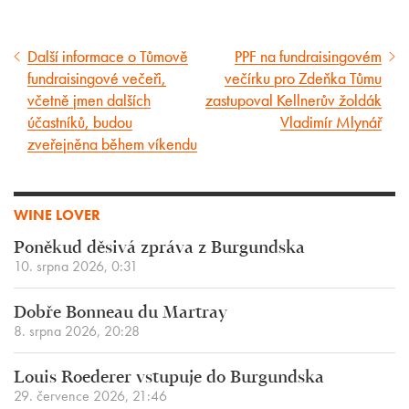
Další informace o Tůmově
PPF na fundraisingovém
Předcházející
Následující
fundraisingové večeři,
večírku pro Zdeňka Tůmu
článek
článek
včetně jmen dalších
zastupoval Kellnerův žoldák
účastníků, budou
Vladimír Mlynář
zveřejněna během víkendu
WINE LOVER
Poněkud děsivá zpráva z Burgundska
10. srpna 2026, 0:31
Dobře Bonneau du Martray
8. srpna 2026, 20:28
Louis Roederer vstupuje do Burgundska
29. července 2026, 21:46