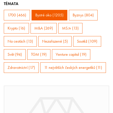
TÉMATA
1700 (466)
Bystré oko (1205)
Byznys (804)
Krypto (16)
M&A (269)
MS.tv (13)
Na cestách (13)
Nezařazené (5)
Soutěž (109)
Svět (94)
TGM (19)
Venture capital (19)
Zdravotnictví (17)
11 největších českých energetiků (11)