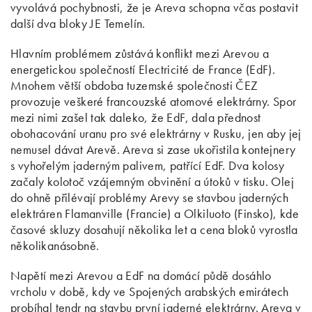
vyvolává pochybnosti, že je Areva schopna včas postavit
další dva bloky JE Temelín.
Hlavním problémem zůstává konflikt mezi Arevou a
energetickou společností Electricité de France (EdF).
Mnohem větší obdoba tuzemské společnosti ČEZ
provozuje veškeré francouzské atomové elektrárny. Spor
mezi nimi zašel tak daleko, že EdF, dala přednost
obohacování uranu pro své elektrárny v Rusku, jen aby jej
nemusel dávat Arevě. Areva si zase ukořistila kontejnery
s vyhořelým jaderným palivem, patřící EdF. Dva kolosy
začaly kolotoč vzájemným obvinění a útoků v tisku. Olej
do ohně přilévají problémy Arevy se stavbou jaderných
elektráren Flamanville (Francie) a Olkiluoto (Finsko), kde
časové skluzy dosahují několika let a cena bloků vyrostla
několikanásobně.
Napětí mezi Arevou a EdF na domácí půdě dosáhlo
vrcholu v době, kdy ve Spojených arabských emirátech
probíhal tendr na stavbu první jaderné elektrárny. Areva v