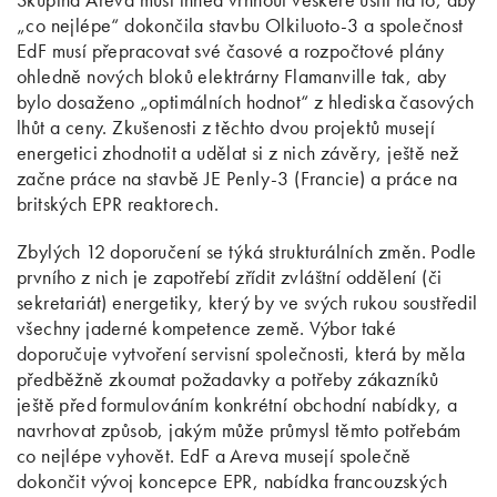
„co nejlépe“ dokončila stavbu Olkiluoto-3 a společnost
EdF musí přepracovat své časové a rozpočtové plány
ohledně nových bloků elektrárny Flamanville tak, aby
bylo dosaženo „optimálních hodnot“ z hlediska časových
lhůt a ceny. Zkušenosti z těchto dvou projektů musejí
energetici zhodnotit a udělat si z nich závěry, ještě než
začne práce na stavbě JE Penly-3 (Francie) a práce na
britských EPR reaktorech.
Zbylých 12 doporučení se týká strukturálních změn. Podle
prvního z nich je zapotřebí zřídit zvláštní oddělení (či
sekretariát) energetiky, který by ve svých rukou soustředil
všechny jaderné kompetence země. Výbor také
doporučuje vytvoření servisní společnosti, která by měla
předběžně zkoumat požadavky a potřeby zákazníků
ještě před formulováním konkrétní obchodní nabídky, a
navrhovat způsob, jakým může průmysl těmto potřebám
co nejlépe vyhovět. EdF a Areva musejí společně
dokončit vývoj koncepce EPR, nabídka francouzských