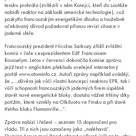
tendru prohrála (zvítězili v něm Korejci, kteří do soutěže
nabídli reaktor na základě americké technologie), což
poskytlo francouzským energetikům dlouho a toužebně
očekávaný důvod požadovat přísnou revizi situace v
jaderné sféře.
Francouzský prezident Nicolas Sarkozy zřídil zvláštní
komisi v čele s exprezidentem EdF Francoisem
Rousselym. Letos v červenci dokončila komise zprávu,
jejíž text v anglickém překladu uveřejnil internetový
portál www.atominfo.cz. Autoři zprávy například uvádějí,
že „…důvěra jak vůči vlastní koncepci reaktoru EPR, tak i
vůči schopnosti francouzských jaderných firem úspěšně
stavět nové energetické bloky, dostala vážné trhliny díky
potížím, které vznikly na Olkiluoto ve Finsku a při stavě
třetího bloku Flamanville…“.
Zpráva nabízí i řešení – seznam 15 doporučení pro
vládu. Tři z nich jsou označeny jako „naléhavá“.
Skupina Areva musí ihned vrhnout veškeré úsilí na to, aby