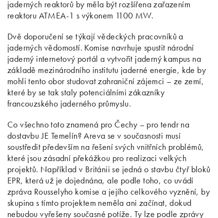
jaderných reaktorů by měla být rozšířena zařazením
reaktoru ATMEA-1 s výkonem 1100 MW.
Dvě doporučení se týkají vědeckých pracovníků a
jaderných vědomostí. Komise navrhuje spustit národní
jaderný internetový portál a vytvořit jaderný kampus na
základě mezinárodního institutu jaderné energie, kde by
mohli tento obor studovat zahraniční zájemci – ze zemí,
které by se tak staly potenciálními zákazníky
francouzského jaderného průmyslu.
Co všechno toto znamená pro Čechy – pro tendr na
dostavbu JE Temelín? Areva se v současnosti musí
soustředit především na řešení svých vnitřních problémů,
které jsou zásadní překážkou pro realizaci velkých
projektů. Například v Británii se jedná o stavbu čtyř bloků
EPR, která už je dojednána, ale podle toho, co uvádí
zpráva Rousselyho komise a jejího celkového vyznění, by
skupina s tímto projektem neměla ani začínat, dokud
nebudou vyřešeny současné potíže. Ty lze podle zprávy