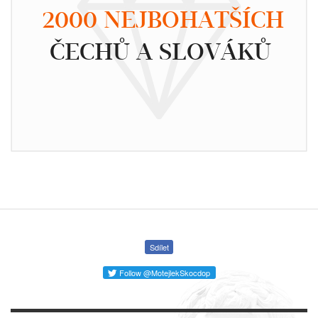
2000 NEJBOHATŠÍCH
ČECHŮ A SLOVÁKŮ
Sdílet
Follow @MotejlekSkocdop