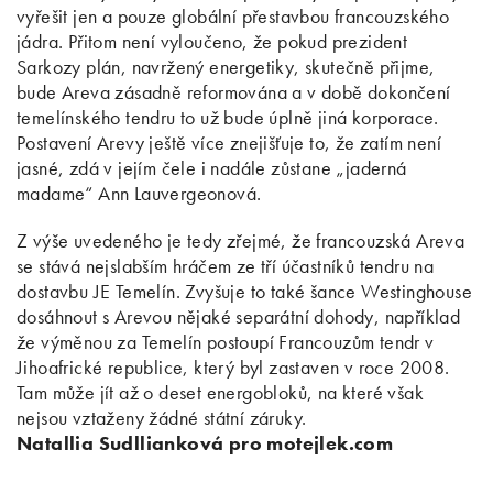
vyřešit jen a pouze globální přestavbou francouzského
jádra. Přitom není vyloučeno, že pokud prezident
Sarkozy plán, navržený energetiky, skutečně přijme,
bude Areva zásadně reformována a v době dokončení
temelínského tendru to už bude úplně jiná korporace.
Postavení Arevy ještě více znejišťuje to, že zatím není
jasné, zdá v jejím čele i nadále zůstane „jaderná
madame“ Ann Lauvergeonová.
Z výše uvedeného je tedy zřejmé, že francouzská Areva
se stává nejslabším hráčem ze tří účastníků tendru na
dostavbu JE Temelín. Zvyšuje to také šance Westinghouse
dosáhnout s Arevou nějaké separátní dohody, například
že výměnou za Temelín postoupí Francouzům tendr v
Jihoafrické republice, který byl zastaven v roce 2008.
Tam může jít až o deset energobloků, na které však
nejsou vztaženy žádné státní záruky.
Natallia Sudllianková pro motejlek.com