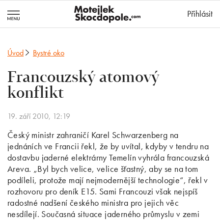
MotejlekSkocd
Přihlásit
Úvod
Bystré oko
Francouzský atomový
konflikt
19. září 2010, 12:19
Český ministr zahraničí Karel Schwarzenberg na
jednáních ve Francii řekl, že by uvítal, kdyby v tendru na
dostavbu jaderné elektrárny Temelín vyhrála francouzská
Areva. „Byl bych velice, velice šťastný, aby se na tom
podíleli, protože mají nejmodernější technologie“, řekl v
rozhovoru pro deník E15. Sami Francouzi však nejspíš
radostné nadšení českého ministra pro jejich věc
nesdílejí. Současná situace jaderného průmyslu v zemi