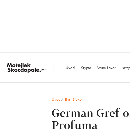
MotejlekSkocdopo
Úvod
Krypto
Wine Lover
Lawy
Úvod
Bystré oko
German Gref os
Profuma