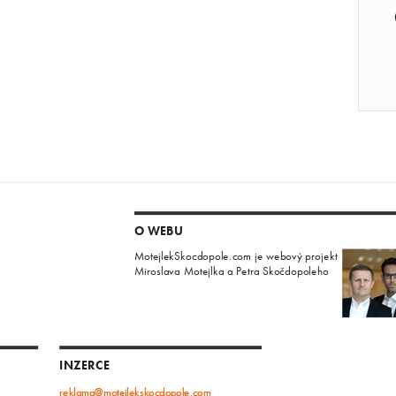
O WEBU
MotejlekSkocdopole.com je webový projekt
Miroslava Motejlka a Petra Skočdopoleho
INZERCE
reklama@motejlekskocdopole.com