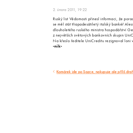
2. února 2011, 19:22
Ruský list Vědomosti přinesl informaci, že po
se měl stát třiapadesátiletý italský bankéř Al
dlouholetého ruského ministra hospodářství Ger
z největších světových bankovních skupin UniCre
Na křeslo ředitele UniCreditu rezignoval loni v
-nik-
Komárek jde po Sazce, nakupuje ale příliš dra
Předcházející
článek