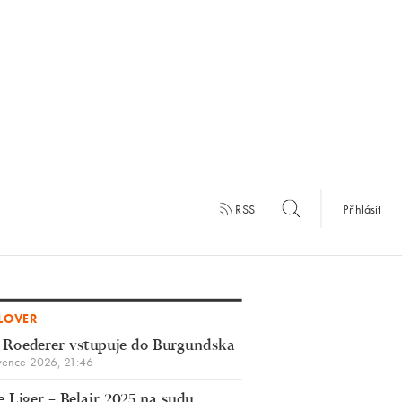
RSS
Přihlásit
LOVER
 Roederer vstupuje do Burgundska
vence 2026, 21:46
 Liger – Belair 2025 na sudu