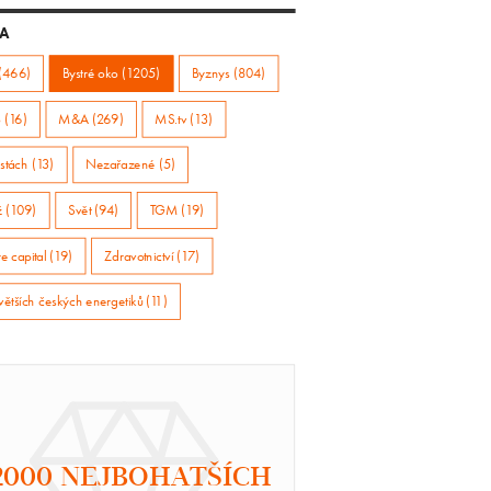
A
(466)
Bystré oko (1205)
Byznys (804)
 (16)
M&A (269)
MS.tv (13)
stách (13)
Nezařazené (5)
ž (109)
Svět (94)
TGM (19)
e capital (19)
Zdravotnictví (17)
větších českých energetiků (11)
2000 NEJBOHATŠÍCH