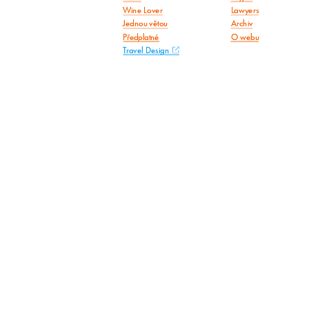
Wine Lover
Lawyers
Jednou větou
Archiv
Předplatné
O webu
Travel Design