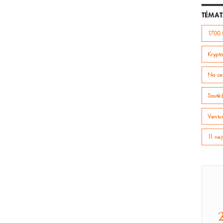
TÉMAT
1700 
Krypto
Na ce
Soutě
Ventur
11 nej