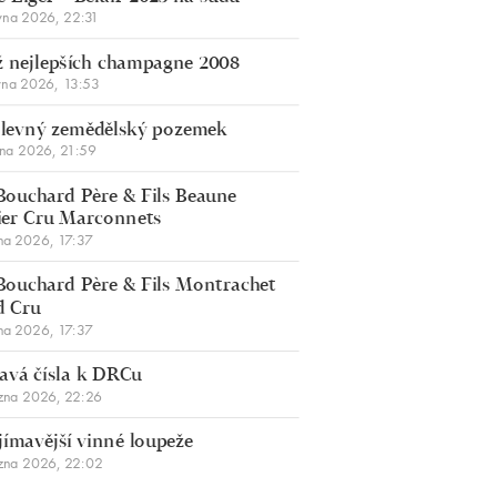
vna 2026, 22:31
 nejlepších champagne 2008
vna 2026, 13:53
š levný zemědělský pozemek
bna 2026, 21:59
Bouchard Père & Fils Beaune
er Cru Marconnets
na 2026, 17:37
Bouchard Père & Fils Montrachet
d Cru
na 2026, 17:37
avá čísla k DRCu
zna 2026, 22:26
jímavější vinné loupeže
zna 2026, 22:02