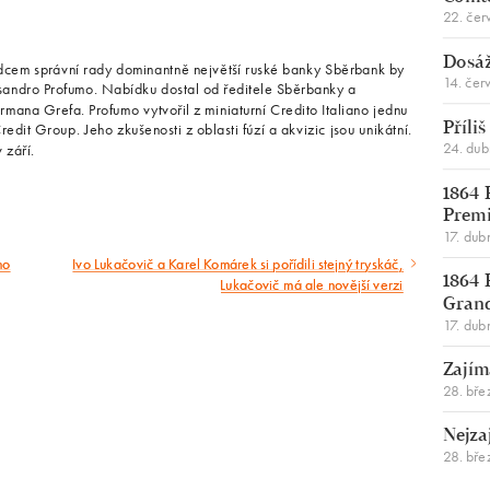
22. čer
Dosáž
radcem správní rady dominantně největší ruské banky Sběrbank by
14. čer
essandro Profumo. Nabídku dostal od ředitele Sběrbanky a
mana Grefa. Profumo vytvořil z miniaturní Credito Italiano jednu
dit Group. Jeho zkušenosti z oblasti fúzí a akvizic jsou unikátní.
Příli
24. du
 září.
1864 
Premi
17. dub
ho
Ivo Lukačovič a Karel Komárek si pořídili stejný tryskáč,
Následující
Lukačovič má ale novější verzi
1864 
článek
Gran
17. dub
Zajím
28. bře
Nejza
28. bře