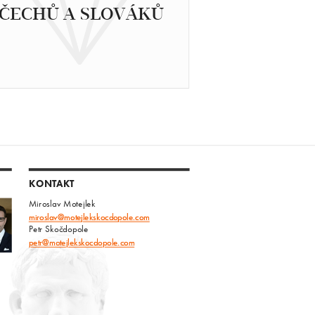
ČECHŮ A SLOVÁKŮ
KONTAKT
Miroslav Motejlek
miroslav@motejlekskocdopole.com
Petr Skočdopole
petr@motejlekskocdopole.com