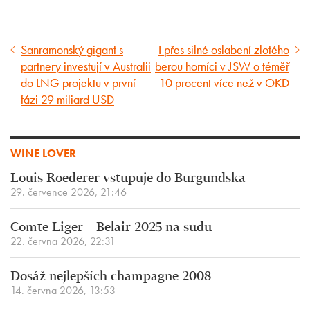
Sanramonský gigant s
I přes silné oslabení zlotého
Předcházející
Následující
partnery investují v Australii
berou horníci v JSW o téměř
článek
článek
do LNG projektu v první
10 procent více než v OKD
fázi 29 miliard USD
WINE LOVER
Louis Roederer vstupuje do Burgundska
29. července 2026, 21:46
Comte Liger – Belair 2025 na sudu
22. června 2026, 22:31
Dosáž nejlepších champagne 2008
14. června 2026, 13:53