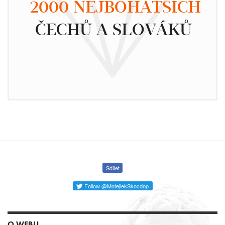
2000 NEJBOHATŠÍCH
ČECHŮ A SLOVÁKŮ
Sdílet
Follow @MotejlekSkocdop
O WEBU