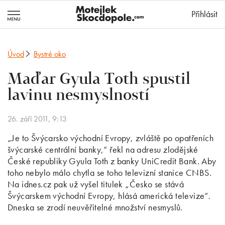
MotejlekSkocd
Přihlásit
Úvod
Bystré oko
Maďar Gyula Toth spustil
lavinu nesmyslností
26. září 2011, 9:13
„Je to Švýcarsko východní Evropy, zvláště po opatřeních
švýcarské centrální banky,“ řekl na adresu zlodějské
České republiky Gyula Toth z banky UniCredit Bank. Aby
toho nebylo málo chytla se toho televizní stanice CNBS.
Na idnes.cz pak už vyšel titulek „Česko se stává
Švýcarskem východní Evropy, hlásá americká televize“.
Dneska se zrodí neuvěřitelné množství nesmyslů.