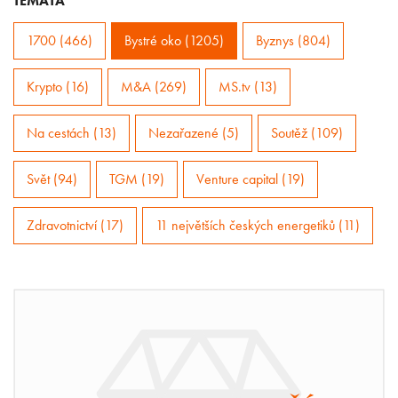
TÉMATA
1700 (466)
Bystré oko (1205)
Byznys (804)
Krypto (16)
M&A (269)
MS.tv (13)
Na cestách (13)
Nezařazené (5)
Soutěž (109)
Svět (94)
TGM (19)
Venture capital (19)
Zdravotnictví (17)
11 největších českých energetiků (11)