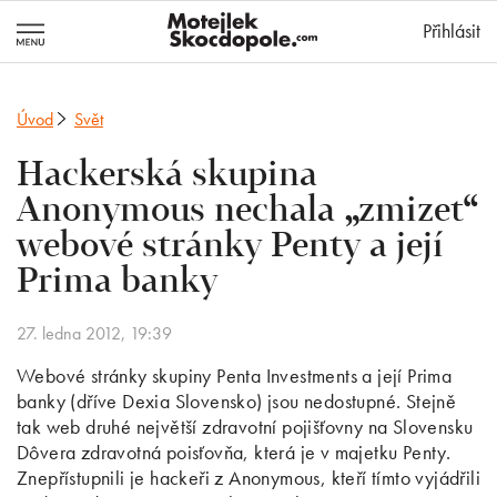
MotejlekSkocd
Přihlásit
Úvod
Svět
Hackerská skupina
Anonymous nechala „zmizet“
webové stránky Penty a její
Prima banky
27. ledna 2012, 19:39
Webové stránky skupiny Penta Investments a její Prima
banky (dříve Dexia Slovensko) jsou nedostupné. Stejně
tak web druhé největší zdravotní pojišťovny na Slovensku
Dôvera zdravotná poisťovňa, která je v majetku Penty.
Znepřístupnili je hackeři z Anonymous, kteří tímto vyjádřili