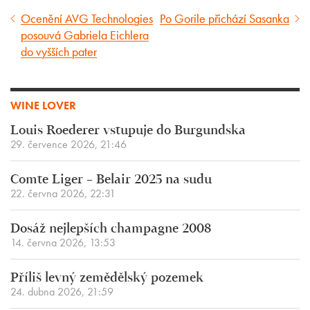
Ocenění AVG Technologies
Po Gorile přichází Sasanka
Předcházející
Následující
posouvá Gabriela Eichlera
článek
článek
do vyšších pater
WINE LOVER
Louis Roederer vstupuje do Burgundska
29. července 2026, 21:46
Comte Liger – Belair 2025 na sudu
22. června 2026, 22:31
Dosáž nejlepších champagne 2008
14. června 2026, 13:53
Příliš levný zemědělský pozemek
24. dubna 2026, 21:59