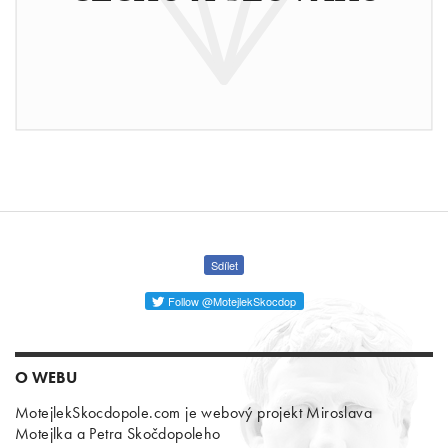
Sdílet
Follow @MotejlekSkocdop
O WEBU
MotejlekSkocdopole.com je webový projekt Miroslava
Motejlka a Petra Skočdopoleho