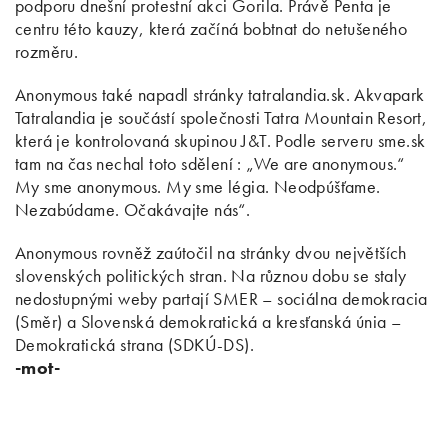
podporu dnešní protestní akci Gorila. Právě Penta je
centru této kauzy, která začíná bobtnat do netušeného
rozměru.
Anonymous také napadl stránky tatralandia.sk. Akvapark
Tatralandia je součástí společnosti Tatra Mountain Resort,
která je kontrolovaná skupinou J&T. Podle serveru sme.sk
tam na čas nechal toto sdělení : „We are anonymous.“
My sme anonymous. My sme légia. Neodpúšťame.
Nezabúdame. Očakávajte nás“.
Anonymous rovněž zaútočil na stránky dvou největších
slovenských politických stran. Na různou dobu se staly
nedostupnými weby partají SMER – sociálna demokracia
(Směr) a Slovenská demokratická a kresťanská únia –
Demokratická strana (SDKÚ-DS).
-mot-