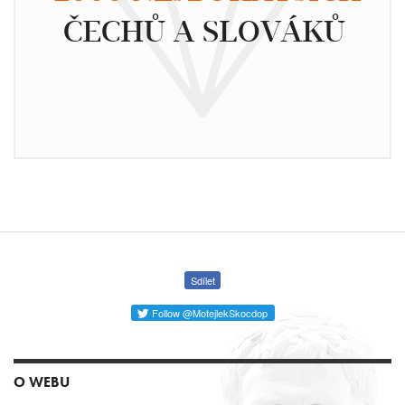
ČECHŮ A SLOVÁKŮ
Sdílet
Follow @MotejlekSkocdop
O WEBU