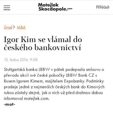
MotejlekSkocd
Přihlásit
Úvod
M&A
Igor Kim se vlámal do
českého bankovnictví
13. ledna 2014, 9:08
Stuttgartská banka LBBW v pátek podepsala smlouvu o
převodu akcií své české pobočky LBBW Bank CZ s
Rusem Igorem Kimem, majitelem Expobanky. Podmínky
prodeje jedné z nejmenších českých bank do Kimových
rukou zůstaly stejné, jak o nich už před drahnou dobou
informoval motejlek.com.
-mot-