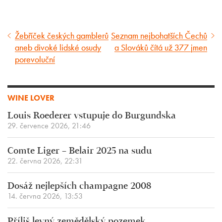
Žebříček českých gamblerů
Seznam nejbohatších Čechů
Předcházející
Následující
aneb divoké lidské osudy
a Slováků čítá už 377 jmen
článek
článek
porevoluční
WINE LOVER
Louis Roederer vstupuje do Burgundska
29. července 2026, 21:46
Comte Liger – Belair 2025 na sudu
22. června 2026, 22:31
Dosáž nejlepších champagne 2008
14. června 2026, 13:53
Příliš levný zemědělský pozemek