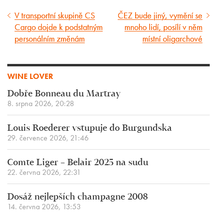
V transportní skupině CS
ČEZ bude jiný, vymění se
Předcházející
Následující
Cargo dojde k podstatným
mnoho lidí, posílí v něm
článek
článek
personálním změnám
místní oligarchové
WINE LOVER
Dobře Bonneau du Martray
8. srpna 2026, 20:28
Louis Roederer vstupuje do Burgundska
29. července 2026, 21:46
Comte Liger – Belair 2025 na sudu
22. června 2026, 22:31
Dosáž nejlepších champagne 2008
14. června 2026, 13:53