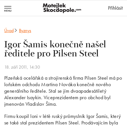
MotejlekSkocd
Přihlásit
Úvod
Byznys
Igor Šamis konečně našel
ředitele pro Pilsen Steel
18. září 2011, 14:30
Plzeňská ocelářská a strojírenská firma Pilsen Steel má po
loňském odchodu Martina Nováka konečně nového
generálního ředitele. Stal se jím dvaapadesátiletý
Alexander Isaykin. Viceprezidentem pro obchod byl
jmenován Vladislav Šíma.
Firmu koupil loni v létě ruský průmyslník Igor Šamis, který
se také stal prezidentem Pilsen Steel. Prodávajícím byla