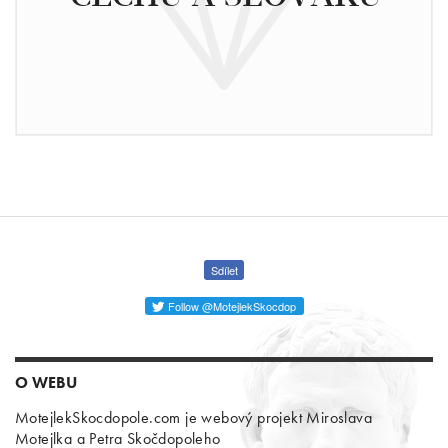
Sdílet
Follow @MotejlekSkocdop
O WEBU
MotejlekSkocdopole.com je webový projekt Miroslava
Motejlka a Petra Skočdopoleho