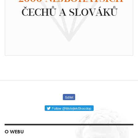
ČECHŮ A SLOVÁKŮ
Sdílet
Follow @MotejlekSkocdop
O WEBU