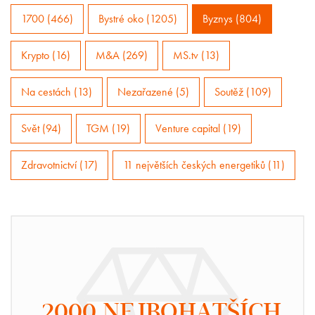
1700 (466)
Bystré oko (1205)
Byznys (804)
Krypto (16)
M&A (269)
MS.tv (13)
Na cestách (13)
Nezařazené (5)
Soutěž (109)
Svět (94)
TGM (19)
Venture capital (19)
Zdravotnictví (17)
11 největších českých energetiků (11)
2000 NEJBOHATŠÍCH