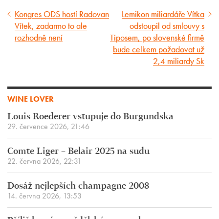
Kongres ODS hostí Radovan
Lemikon miliardáře Vítka
Předcházející
Následující
Vítek, zadarmo to ale
odstoupil od smlouvy s
článek
článek
rozhodně není
Tiposem, po slovenské firmě
bude celkem požadovat už
2,4 miliardy Sk
WINE LOVER
Louis Roederer vstupuje do Burgundska
29. července 2026, 21:46
Comte Liger – Belair 2025 na sudu
22. června 2026, 22:31
Dosáž nejlepších champagne 2008
14. června 2026, 13:53