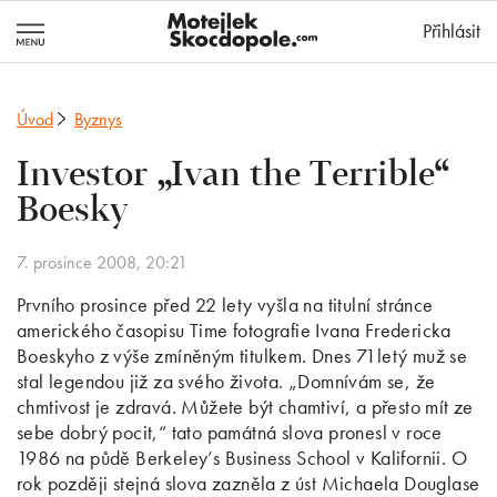
MotejlekSkocd
Přihlásit
Úvod
Byznys
Investor „Ivan the Terrible“
Boesky
7. prosince 2008, 20:21
Prvního prosince před 22 lety vyšla na titulní stránce
amerického časopisu Time fotografie Ivana Fredericka
Boeskyho z výše zmíněným titulkem. Dnes 71letý muž se
stal legendou již za svého života. „Domnívám se, že
chmtivost je zdravá. Můžete být chamtiví, a přesto mít ze
sebe dobrý pocit,“ tato památná slova pronesl v roce
1986 na půdě Berkeley’s Business School v Kalifornii. O
rok později stejná slova zazněla z úst Michaela Douglase