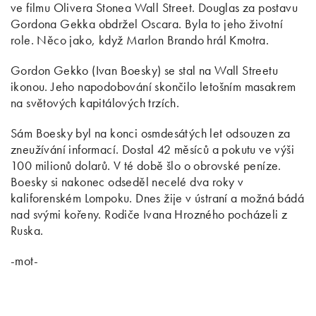
ve filmu Olivera Stonea Wall Street. Douglas za postavu
Gordona Gekka obdržel Oscara. Byla to jeho životní
role. Něco jako, když Marlon Brando hrál Kmotra.
Gordon Gekko (Ivan Boesky) se stal na Wall Streetu
ikonou. Jeho napodobování skončilo letošním masakrem
na světových kapitálových trzích.
Sám Boesky byl na konci osmdesátých let odsouzen za
zneužívání informací. Dostal 42 měsíců a pokutu ve výši
100 milionů dolarů. V té době šlo o obrovské peníze.
Boesky si nakonec odseděl necelé dva roky v
kaliforenském Lompoku. Dnes žije v ústraní a možná bádá
nad svými kořeny. Rodiče Ivana Hrozného pocházeli z
Ruska.
-mot-