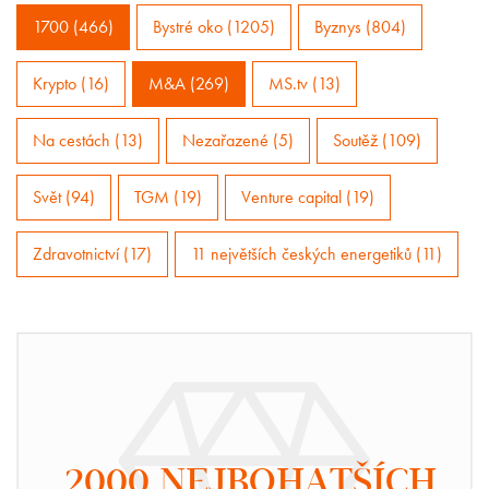
1700 (466)
Bystré oko (1205)
Byznys (804)
Krypto (16)
M&A (269)
MS.tv (13)
Na cestách (13)
Nezařazené (5)
Soutěž (109)
Svět (94)
TGM (19)
Venture capital (19)
Zdravotnictví (17)
11 největších českých energetiků (11)
2000 NEJBOHATŠÍCH