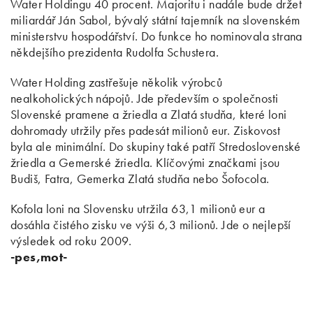
Water Holdingu 40 procent. Majoritu i nadále bude držet
miliardář Ján Sabol, bývalý státní tajemník na slovenském
ministerstvu hospodářství. Do funkce ho nominovala strana
někdejšího prezidenta Rudolfa Schustera.
Water Holding zastřešuje několik výrobců
nealkoholických nápojů. Jde především o společnosti
Slovenské pramene a žriedla a Zlatá studňa, které loni
dohromady utržily přes padesát milionů eur. Ziskovost
byla ale minimální. Do skupiny také patří Stredoslovenské
žriedla a Gemerské žriedla. Klíčovými značkami jsou
Budiš, Fatra, Gemerka Zlatá studňa nebo Šofocola.
Kofola loni na Slovensku utržila 63,1 milionů eur a
dosáhla čistého zisku ve výši 6,3 milionů. Jde o nejlepší
výsledek od roku 2009.
-pes,mot-