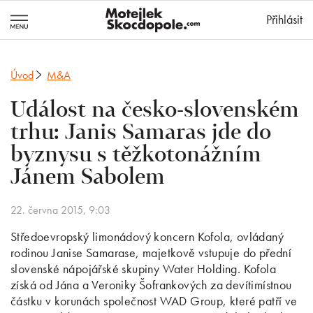
MotejlekSkocd
Přihlásit
Úvod
M&A
Událost na česko-slovenském
trhu: Janis Samaras jde do
byznysu s těžkotonážním
Jánem Sabolem
22. června 2015, 9:03
Středoevropský limonádový koncern Kofola, ovládaný
rodinou Janise Samarase, majetkově vstupuje do přední
slovenské nápojářské skupiny Water Holding. Kofola
získá od Jána a Veroniky Šofrankových za devítimístnou
částku v korunách společnost WAD Group, které patří ve