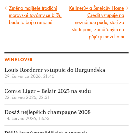
Změna majitele tradiční
Kellnerův a Šmejcův Home
Předcházející
Následující
moravské továrny se blíží,
Credit vstupuje na
článek
článek
bude to boj o renomé
neznámou půdu, stojí za
startupem, zaměřeným na
půjčky mezi lidmi
WINE LOVER
Louis Roederer vstupuje do Burgundska
29. července 2026, 21:46
Comte Liger – Belair 2025 na sudu
22. června 2026, 22:31
Dosáž nejlepších champagne 2008
14. června 2026, 13:53