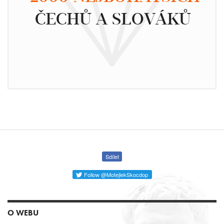
ČECHŮ A SLOVÁKŮ
Sdílet
Follow @MotejlekSkocdop
O WEBU