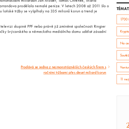
 mnohonásobní miliardáři Ján Moder, Tomáš Chrenek, Mária
arrandova prodělala nemalé peníze. V letech 2008 až 2011 šlo o
TÉMAT
u loňské tržby se vyšplhaly na 335 milionů korun a trend je
1700 
televizi skupině PPF nebo právě již zmíněné společnosti Ringier
očky švýcarského a německého mediálního domu udělat zásadní
Krypto
Na ce
Soutě
Prodává se jedna z nejmonstróznějších českých firem s
Ventur
Následující
ročními tržbami přes deset miliard korun
článek
11 nej