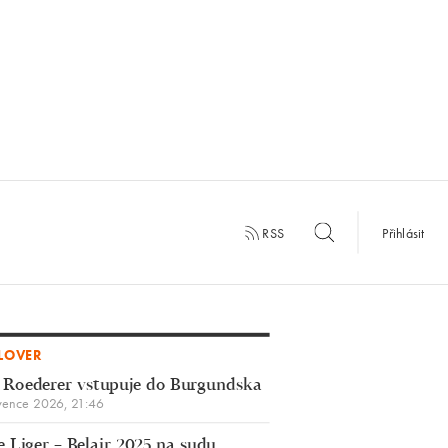
RSS
Přihlásit
LOVER
 Roederer vstupuje do Burgundska
vence 2026, 21:46
 Liger – Belair 2025 na sudu