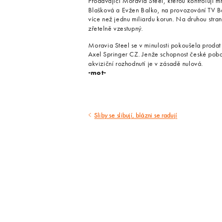
Prodávající Moravia Steel, kterou kontrolují
Blašková a Evžen Balko, na provozování TV B
více než jednu miliardu korun. Na druhou stran
zřetelně vzestupný.
Moravia Steel se v minulosti pokoušela prodat 
Axel Springer CZ. Jenže schopnost české pob
akviziční rozhodnutí je v zásadě nulová.
-mot-
Sliby se slibují, blázni se radují
Předcházející
článek