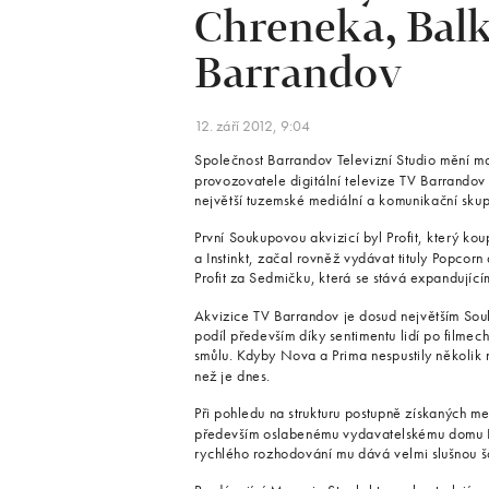
Chreneka, Balk
Barrandov
12. září 2012, 9:04
Společnost Barrandov Televizní Studio mění m
provozovatele digitální televize TV Barrandov
největší tuzemské mediální a komunikační sk
První Soukupovou akvizicí byl Profit, který ko
a Instinkt, začal rovněž vydávat tituly Popcor
Profit za Sedmičku, která se stává expandujíc
Akvizice TV Barrandov je dosud největším Souk
podíl především díky sentimentu lidí po filme
smůlu. Kdyby Nova a Prima nespustily několik n
než je dnes.
Při pohledu na strukturu postupně získaných m
především oslabenému vydavatelskému domu R
rychlého rozhodování mu dává velmi slušnou š