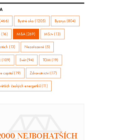
A
(466)
Bystré oko (1205)
Byznys (804)
 (16)
M&A (269)
MS.tv (13)
stách (13)
Nezařazené (5)
ž (109)
Svět (94)
TGM (19)
e capital (19)
Zdravotnictví (17)
větších českých energetiků (11)
2000 NEJBOHATŠÍCH