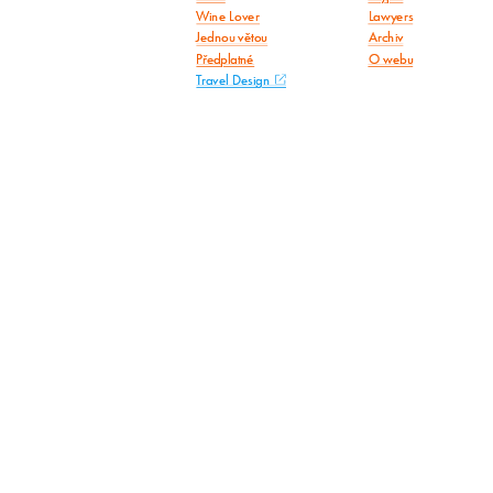
Wine Lover
Lawyers
Jednou větou
Archiv
Předplatné
O webu
Travel Design