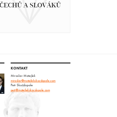
ČECHŮ A SLOVÁKŮ
KONTAKT
Miroslav Motejlek
miroslav@motejlekskocdopole.com
Petr Skočdopole
petr@motejlekskocdopole.com