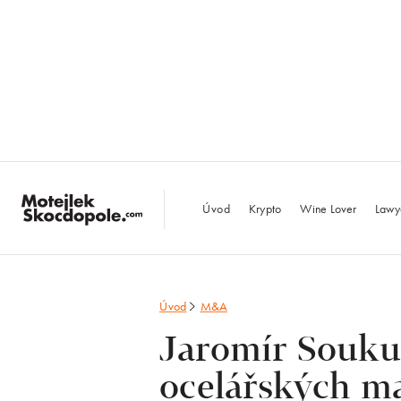
MotejlekSkocdopo
Úvod
Krypto
Wine Lover
Lawy
Úvod
M&A
Jaromír Souku
ocelářských m