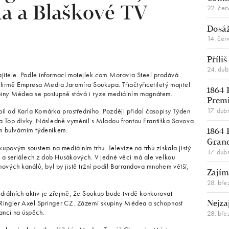
22. čer
a a Blaškové TV
Dosáž
14. čer
Příli
24. du
ajitele. Podle informací motejlek.com Moravia Steel prodává
 firmě Empresa Media Jaromíra Soukupa. Třiačtyřicetiletý majitel
1864 
upiny Médea se postupně stává i ryze mediálním magnátem.
Premi
17. dub
upil od Karla Komárka prostředního. Později přidal časopisy Týden
n a Top dívky. Následně vyměnil s Mladou frontou Františka Savova
ím bulvárním týdeníkem.
1864 
Gran
upovým soustem na mediálním trhu. Televize na trhu získala jistý
17. dub
ch a seriálech z dob Husákových. V jedné věci má ale velkou
ových kanálů, byl by jistě tržní podíl Barrandova mnohem větší,
Zajím
28. bře
ediálních aktiv je zřejmě, že Soukup bude tvrdě konkurovat
ingier Axel Springer CZ. Zázemí skupiny Médea a schopnost
Nejza
anci na úspěch.
28. bře