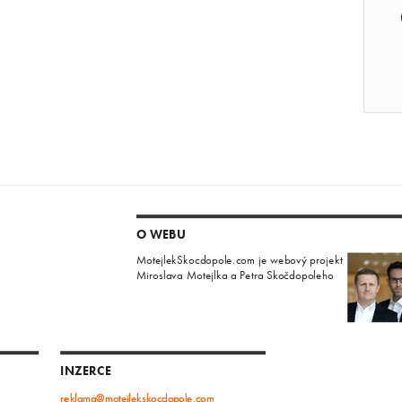
O WEBU
MotejlekSkocdopole.com je webový projekt
Miroslava Motejlka a Petra Skočdopoleho
INZERCE
reklama@motejlekskocdopole.com