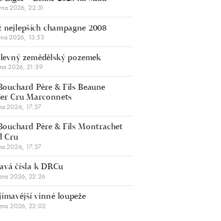
vna 2026, 22:31
 nejlepších champagne 2008
vna 2026, 13:53
š levný zemědělský pozemek
bna 2026, 21:59
Bouchard Père & Fils Beaune
er Cru Marconnets
na 2026, 17:37
Bouchard Père & Fils Montrachet
d Cru
na 2026, 17:37
avá čísla k DRCu
zna 2026, 22:26
jímavější vinné loupeže
zna 2026, 22:02