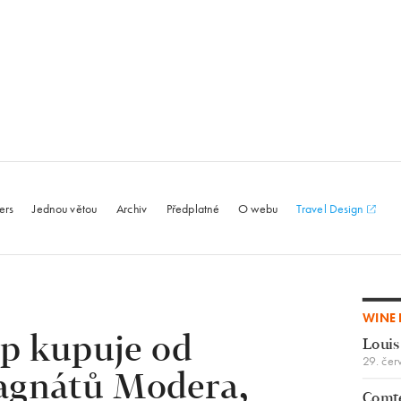
le.com
ers
Jednou větou
Archiv
Předplatné
O webu
Travel Design
WINE 
p kupuje od
Louis
29. čer
agnátů Modera,
Comte