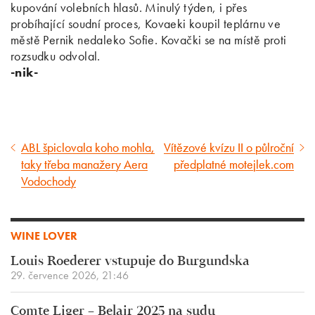
kupování volebních hlasů. Minulý týden, i přes
probíhající soudní proces, Kovaeki koupil teplárnu ve
městě Pernik nedaleko Sofie. Kovački se na místě proti
rozsudku odvolal.
-nik-
ABL špiclovala koho mohla,
Vítězové kvízu II o půlroční
Předcházející
Následující
taky třeba manažery Aera
předplatné motejlek.com
článek
článek
Vodochody
WINE LOVER
Louis Roederer vstupuje do Burgundska
29. července 2026, 21:46
Comte Liger – Belair 2025 na sudu