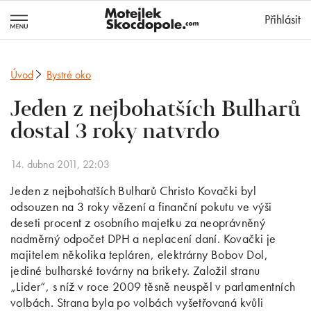
MotejlekSkocd
Přihlásit
Úvod
Bystré oko
Jeden z nejbohatších Bulharů
dostal 3 roky natvrdo
14. dubna 2011, 22:03
Jeden z nejbohatších Bulharů Christo Kovački byl
odsouzen na 3 roky vězení a finanční pokutu ve výši
deseti procent z osobního majetku za neoprávněný
nadměrný odpočet DPH a neplacení daní. Kovački je
majitelem několika tepláren, elektrárny Bobov Dol,
jediné bulharské továrny na brikety. Založil stranu
„Lider“, s níž v roce 2009 těsně neuspěl v parlamentních
volbách. Strana byla po volbách vyšetřovaná kvůli