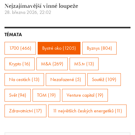
Nejzajímavější vinné loupeže
28. března 2026, 22:02
TÉMATA
1700 (466)
Bystré oko (1205)
Byznys (804)
Krypto (16)
M&A (269)
MS.tv (13)
Na cestách (13)
Nezařazené (5)
Soutěž (109)
Svět (94)
TGM (19)
Venture capital (19)
Zdravotnictví (17)
11 největších českých energetiků (11)