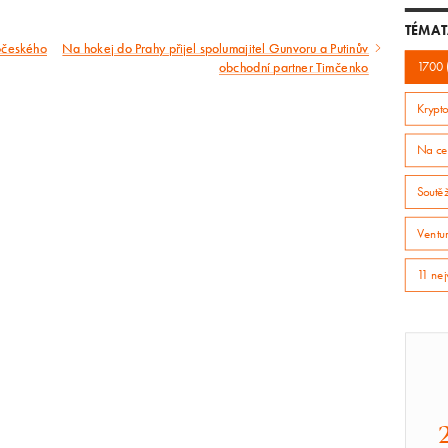
TÉMAT
dočeského
Na hokej do Prahy přijel spolumajitel Gunvoru a Putinův
Následující
obchodní partner Timčenko
1700 
článek
Krypto
Na ce
Soutě
Ventur
11 nej