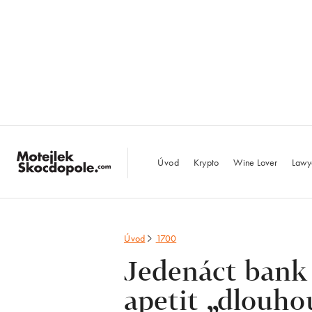
MotejlekSkocdopo
Úvod
Krypto
Wine Lover
Lawy
Úvod
1700
Jedenáct bank
apetit „dlouho