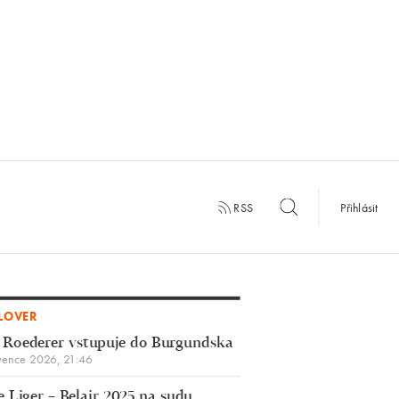
RSS
Přihlásit
LOVER
 Roederer vstupuje do Burgundska
vence 2026, 21:46
 Liger – Belair 2025 na sudu