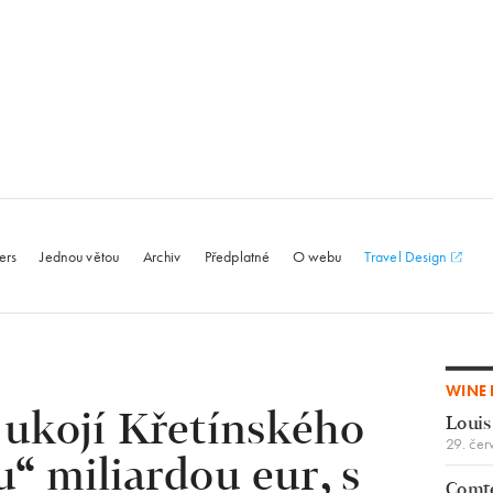
le.com
ers
Jednou větou
Archiv
Předplatné
O webu
Travel Design
WINE 
 ukojí Křetínského
Louis
29. čer
u“ miliardou eur, s
Comte