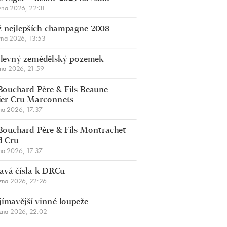
vna 2026, 22:31
 nejlepších champagne 2008
vna 2026, 13:53
š levný zemědělský pozemek
bna 2026, 21:59
Bouchard Père & Fils Beaune
er Cru Marconnets
na 2026, 17:37
Bouchard Père & Fils Montrachet
d Cru
na 2026, 17:37
avá čísla k DRCu
zna 2026, 22:26
jímavější vinné loupeže
zna 2026, 22:02