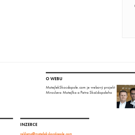
O WEBU
MotejlekSkocdopole.com je webový projekt
Miroslava Motejlka a Petra Skočdopoleho
INZERCE
reklama@motejlekskocdopole.com