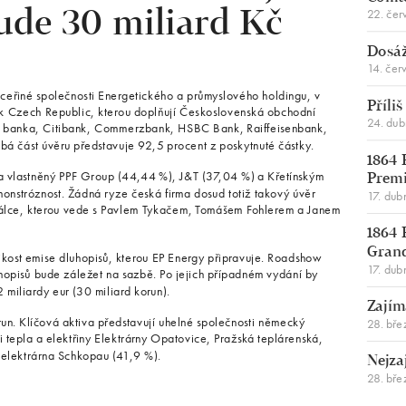
22. čer
ude 30 miliard Kč
Dosáž
14. čer
ceřiné společnosti Energetického a průmyslového holdingu, v
Příli
ank Czech Republic, kterou doplňují Československá obchodní
24. du
í banka, Citibank, Commerzbank, HSBC Bank, Raiffeisenbank,
á část úvěru představuje 92,5 procent z poskytnuté částky.
1864 
a vlastněný PPF Group (44,44 %), J&T (37,04 %) a Křetínským
Premi
i monstróznost. Žádná ryze česká firma dosud totiž takový úvěr
17. dub
 válce, kterou vede s Pavlem Tykačem, Tomášem Fohlerem a Janem
1864 
Gran
ikost emise dluhopisů, kterou EP Energy připravuje. Roadshow
17. dub
hopisů bude záležet na sazbě. Po jejich případném vydání by
miliardy eur (30 miliard korun).
Zajím
orun. Klíčová aktiva představují uhelné společnosti německý
28. bře
 tepla a elektřiny Elektrárny Opatovice, Pražská teplárenská,
elektrárna Schkopau (41,9 %).
Nejza
28. bře