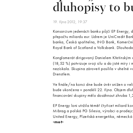
dluhopisy to b
19. října 2012, 19:37
Konsorcium jedenácti banku půjčí EP Energy, d
přepočtu miliardu eur. Lídrem je UniCredit B
banka, Česká spořitelna, ING Bank, Komerčn
Royal Bank of Scotland a Volksbank. Dlouhodob
Konglomerát dirigovaný Danielem Křetínským 
(18,52 %) potvrzuje svoji sílu a do jisté míry 
nezískala. Skupina zároveň posílila v uhelné
Dienstlem.
Ve finále/na konci dne bude úvěr snížen o vel
bude ukončena v pondělí 22. října. Objem dlu
financování skupiny mělo dosáhnout zhruba 1,2 
EP Energy loni utržila téměř čtyřicet miliard k
Mibrag a polská PG Silesia, výrobci a prodejci
United Energy, Plzeňská energetika, německá 
-mot-