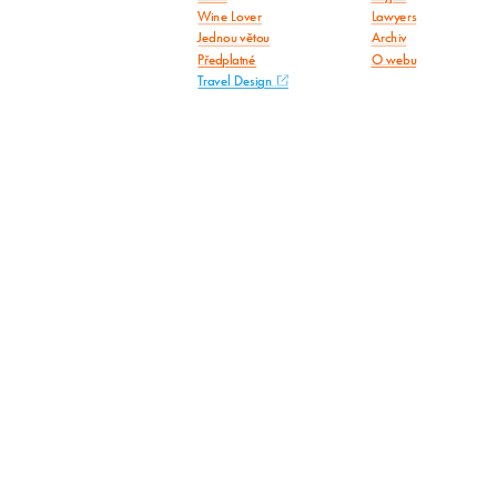
Wine Lover
Lawyers
Jednou větou
Archiv
Předplatné
O webu
Travel Design