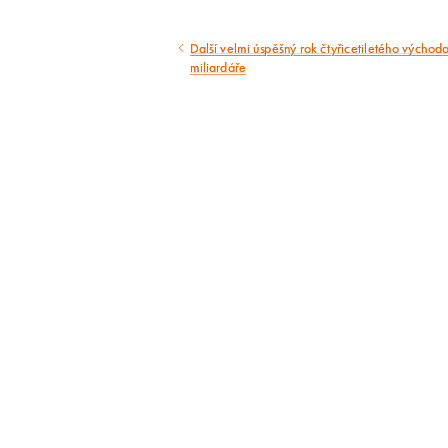
Další velmi úspěšný rok čtyřicetiletého výcho
Předcházející
miliardáře
článek