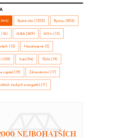
A
(466)
Bystré oko (1205)
Byznys (804)
 (16)
M&A (269)
MS.tv (13)
stách (13)
Nezařazené (5)
ž (109)
Svět (94)
TGM (19)
e capital (19)
Zdravotnictví (17)
větších českých energetiků (11)
2000 NEJBOHATŠÍCH