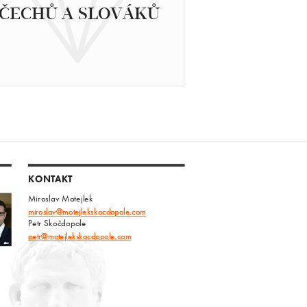
ČECHŮ A SLOVÁKŮ
KONTAKT
Miroslav Motejlek
miroslav@motejlekskocdopole.com
Petr Skočdopole
petr@motejlekskocdopole.com