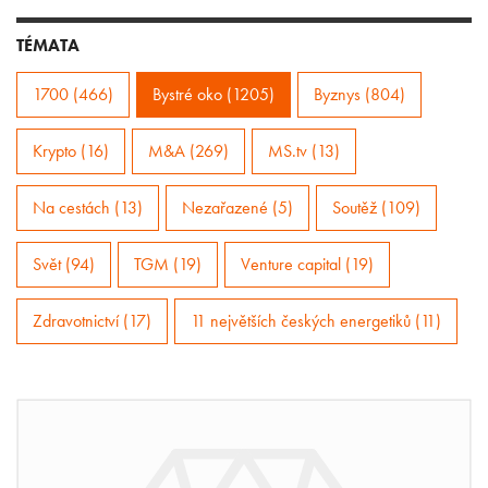
TÉMATA
1700 (466)
Bystré oko (1205)
Byznys (804)
Krypto (16)
M&A (269)
MS.tv (13)
Na cestách (13)
Nezařazené (5)
Soutěž (109)
Svět (94)
TGM (19)
Venture capital (19)
Zdravotnictví (17)
11 největších českých energetiků (11)