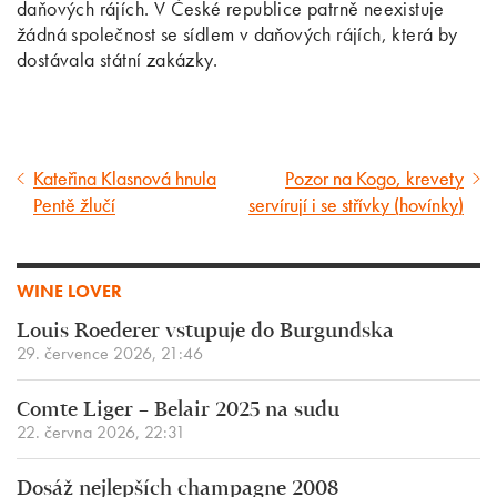
daňových rájích. V České republice patrně neexistuje
žádná společnost se sídlem v daňových rájích, která by
dostávala státní zakázky.
Kateřina Klasnová hnula
Pozor na Kogo, krevety
Předcházející
Následující
Pentě žlučí
servírují i se střívky (hovínky)
článek
článek
WINE LOVER
Louis Roederer vstupuje do Burgundska
29. července 2026, 21:46
Comte Liger – Belair 2025 na sudu
22. června 2026, 22:31
Dosáž nejlepších champagne 2008