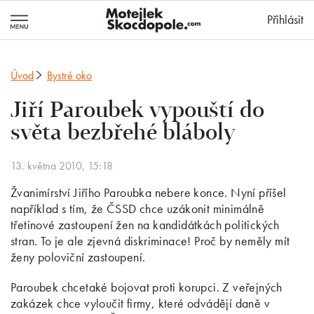
MotejlekSkocd
Přihlásit
Úvod
Bystré oko
Jiří Paroubek vypouští do
světa bezbřehé bláboly
13. května 2010, 15:18
Žvanimírství Jiřího Paroubka nebere konce. Nyní příšel
například s tím, že ČSSD chce uzákonit minimálně
třetinové zastoupení žen na kandidátkách politických
stran. To je ale zjevná diskriminace! Proč by neměly mít
ženy poloviční zastoupení.
Paroubek chcetaké bojovat proti korupci. Z veřejných
zakázek chce vyloučit firmy, které odvádějí daně v