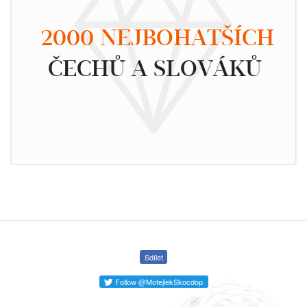
2000 NEJBOHATŠÍCH
ČECHŮ A SLOVÁKŮ
Sdílet
Follow @MotejlekSkocdop