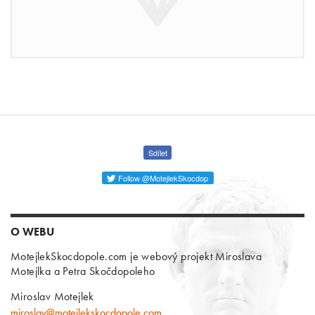
Sdílet
Follow @MotejlekSkocdop
O WEBU
MotejlekSkocdopole.com je webový projekt Miroslava
Motejlka a Petra Skočdopoleho
Miroslav Motejlek
miroslav@motejlekskocdopole.com