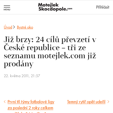
MotejlekSkocd
Přihlásit
Úvod
Bystré oko
Již brzy: 24 cílů převzetí v
České republice – tři ze
seznamu motejlek.com již
prodány
22. května 2011, 21:57
První tři týmy fotbalové ligy
Temný rytíř opět udeřil
Předcházející
Následující
za poslední 2 roky celkem
článek
článek