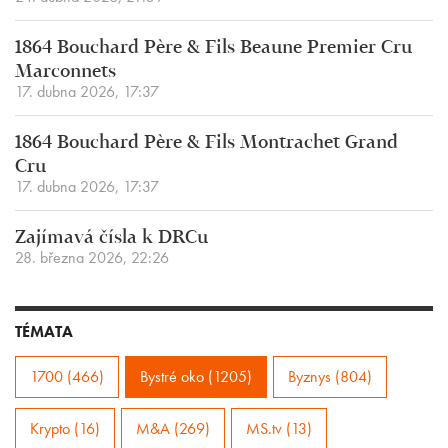
1864 Bouchard Père & Fils Beaune Premier Cru
Marconnets
17. dubna 2026, 17:37
1864 Bouchard Père & Fils Montrachet Grand
Cru
17. dubna 2026, 17:37
Zajímavá čísla k DRCu
28. března 2026, 22:26
TÉMATA
1700 (466)
Bystré oko (1205)
Byznys (804)
Krypto (16)
M&A (269)
MS.tv (13)