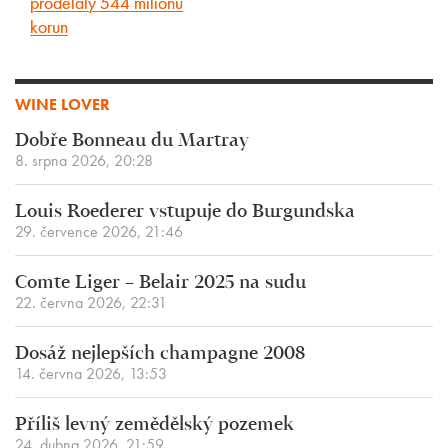
prodělaly 544 milionů
korun
WINE LOVER
Dobře Bonneau du Martray
8. srpna 2026, 20:28
Louis Roederer vstupuje do Burgundska
29. července 2026, 21:46
Comte Liger – Belair 2025 na sudu
22. června 2026, 22:31
Dosáž nejlepších champagne 2008
14. června 2026, 13:53
Příliš levný zemědělský pozemek
24. dubna 2026, 21:59