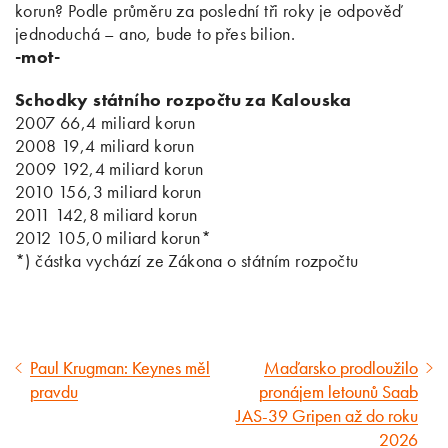
korun? Podle průměru za poslední tři roky je odpověď
jednoduchá – ano, bude to přes bilion.
-mot-
Schodky státního rozpočtu za Kalouska
2007 66,4 miliard korun
2008 19,4 miliard korun
2009 192,4 miliard korun
2010 156,3 miliard korun
2011 142,8 miliard korun
2012 105,0 miliard korun*
*) částka vychází ze Zákona o státním rozpočtu
Paul Krugman: Keynes měl
Maďarsko prodloužilo
Předcházející
Následující
pravdu
pronájem letounů Saab
článek
článek
JAS-39 Gripen až do roku
2026