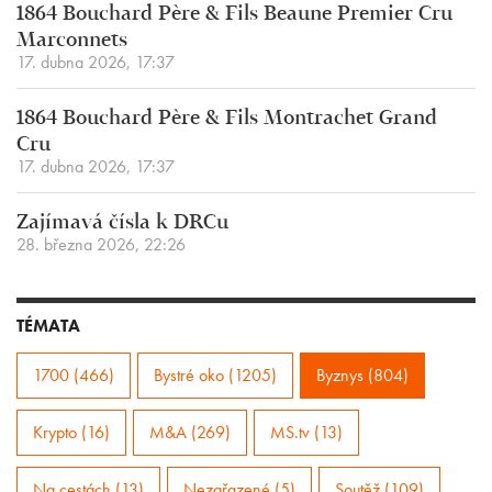
1864 Bouchard Père & Fils Beaune Premier Cru
Marconnets
17. dubna 2026, 17:37
1864 Bouchard Père & Fils Montrachet Grand
Cru
17. dubna 2026, 17:37
Zajímavá čísla k DRCu
28. března 2026, 22:26
TÉMATA
1700 (466)
Bystré oko (1205)
Byznys (804)
Krypto (16)
M&A (269)
MS.tv (13)
Na cestách (13)
Nezařazené (5)
Soutěž (109)