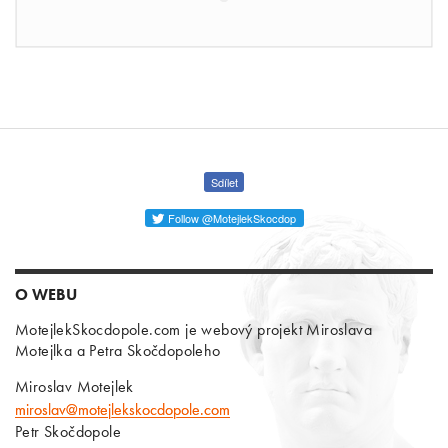
Sdílet
Follow @MotejlekSkocdop
O WEBU
MotejlekSkocdopole.com je webový projekt Miroslava
Motejlka a Petra Skočdopoleho
Miroslav Motejlek
miroslav@motejlekskocdopole.com
Petr Skočdopole