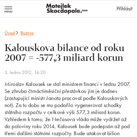
MotejlekSkocd
Přihlásit
Úvod
Byznys
Kalouskova bilance od roku
2007 = -577,3 miliard korun
3. ledna 2012, 14:20
Miroslav Kalousek se stal ministrem financí v lednu 2007.
Se zhruba čtrnáctiměsíční přestávkou jím je dodnes
(zastupující ministr Janota pracoval podle Kalouskových
not). Za tu dobu se mu podařilo vygenerovat schodky
státního rozpočtu v celkové výši 577,3 miliard korun.
Vzhledem k tomu, že Nečasova vláda může vydržet až
do poloviny roku 2014, Kalousek bude podepsán až pod
třemi dalšími státními rozpočty. Bude atakovat bilion