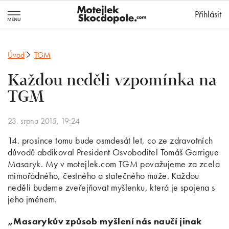
MotejlekSkocd
Přihlásit
Úvod
TGM
Každou neděli vzpomínka na
TGM
23. srpna 2015, 19:24
14. prosince tomu bude osmdesát let, co ze zdravotních
důvodů abdikoval President Osvoboditel Tomáš Garrigue
Masaryk. My v motejlek.com TGM považujeme za zcela
mimořádného, čestného a statečného muže. Každou
neděli budeme zveřejňovat myšlenku, která je spojena s
jeho jménem.
„Masarykův způsob myšlení nás naučí jinak