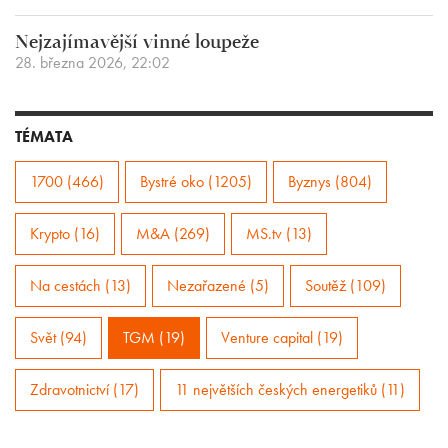
Nejzajímavější vinné loupeže
28. března 2026, 22:02
TÉMATA
1700 (466)
Bystré oko (1205)
Byznys (804)
Krypto (16)
M&A (269)
MS.tv (13)
Na cestách (13)
Nezařazené (5)
Soutěž (109)
Svět (94)
TGM (19)
Venture capital (19)
Zdravotnictví (17)
11 největších českých energetiků (11)