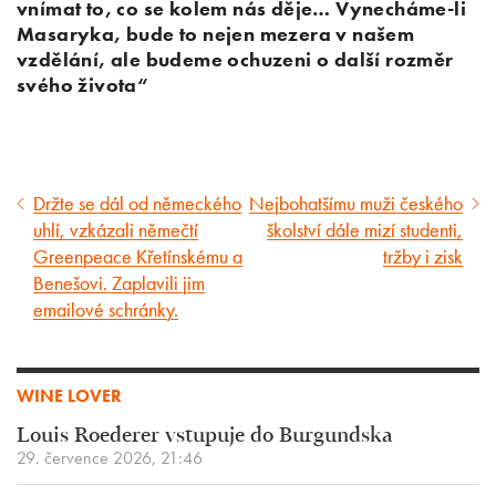
vnímat to, co se kolem nás děje… Vynecháme-li
Masaryka, bude to nejen mezera v našem
vzdělání, ale budeme ochuzeni o další rozměr
svého života“
Držte se dál od německého
Nejbohatšímu muži českého
Předcházející
Následující
uhlí, vzkázali němečtí
školství dále mizí studenti,
článek
článek
Greenpeace Křetínskému a
tržby i zisk
Benešovi. Zaplavili jim
emailové schránky.
WINE LOVER
Louis Roederer vstupuje do Burgundska
29. července 2026, 21:46