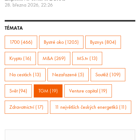
28. března 2026, 22:26
TÉMATA
1700 (466)
Bystré oko (1205)
Byznys (804)
Krypto (16)
M&A (269)
MS.tv (13)
Na cestách (13)
Nezařazené (5)
Soutěž (109)
Svět (94)
TGM (19)
Venture capital (19)
Zdravotnictví (17)
11 největších českých energetiků (11)