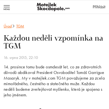
MotejlekSkocd
Přihlásit
Úvod
TGM
Každou neděli vzpomínka na
TGM
16. srpna 2015, 22:10
14. prosince tomu bude osmdesát let, co ze zdravotních
důvodů abdikoval President Osvoboditel Tomáš Garrigue
Masaryk. My v motejlek.com TGM považujeme za zcela
mimořádného, čestného a statečného muže. Každou
neděli budeme zveřejňovat myšlenku, která je spojena s
jeho jménem.