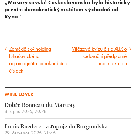
„Masarykovské Československo bylo historicky
prvním demokratickým státem východně od
Rýna“
Zemědělský holding
Vítězové kvízu číslo XLIX o
Předcházející
Následující
luhačovického
celoroční předplatné
článek
článek
agromagnáta na rekordních
motejlek.com
číslech
WINE LOVER
Dobře Bonneau du Martray
8. srpna 2026, 20:28
Louis Roederer vstupuje do Burgundska
29. července 2026, 21:46