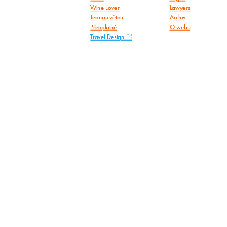
Wine Lover
Lawyers
Jednou větou
Archiv
Předplatné
O webu
Travel Design