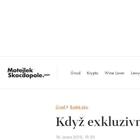
MotejlekSkocdopo
Úvod
Krypto
Wine Lover
Lawy
Úvod
Bystré oko
Když exkluzivn
18. února 2010, 19:50