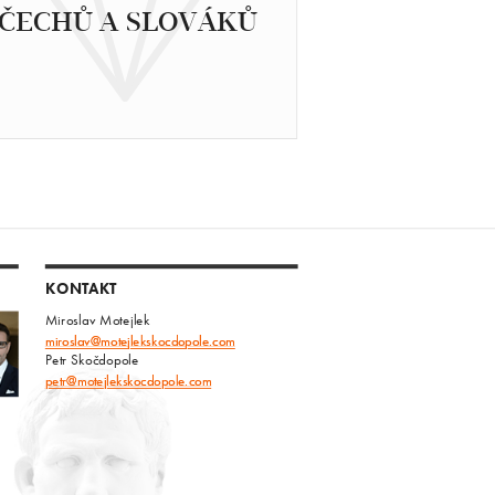
ČECHŮ A SLOVÁKŮ
KONTAKT
Miroslav Motejlek
miroslav@motejlekskocdopole.com
Petr Skočdopole
petr@motejlekskocdopole.com