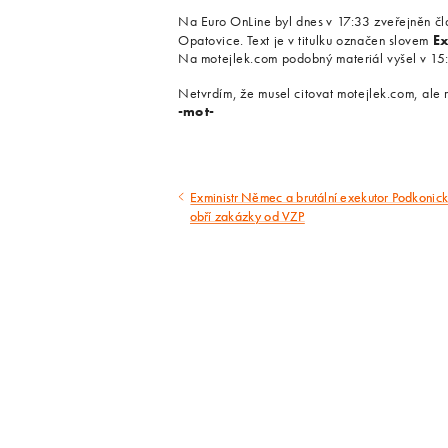
Na Euro OnLine byl dnes v 17:33 zveřejněn člá
Opatovice. Text je v titulku označen slovem
Ex
Na motejlek.com podobný materiál vyšel v 15:0
Netvrdím, že musel citovat motejlek.com, ale 
-mot-
Exministr Němec a brutální exekutor Podkonick
Předcházející
obří zakázky od VZP
článek