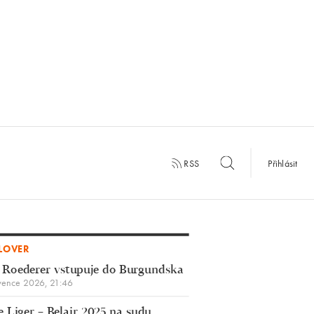
RSS
Přihlásit
LOVER
 Roederer vstupuje do Burgundska
vence 2026, 21:46
 Liger – Belair 2025 na sudu