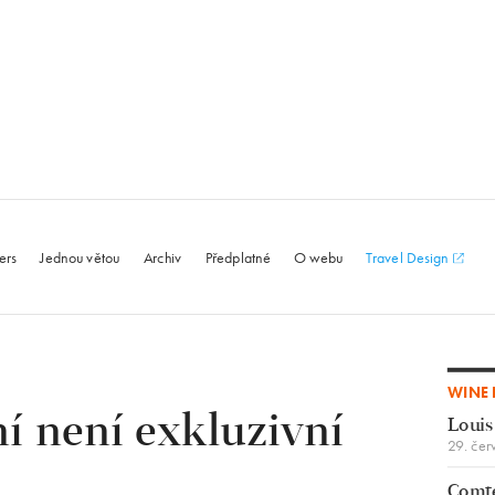
le.com
ers
Jednou větou
Archiv
Předplatné
O webu
Travel Design
WINE 
í není exkluzivní
Louis
29. čer
Comte