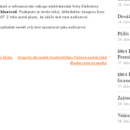
22. čer
nek o refinancování nákupu elektrárenské firmy Elektrárny
kluzivně
. Podepsán je István Lékó, šéfredaktor časopisu Euro.
7. Z toho jasně plyne, že Lékův text neni exkluzivní.
Dosáž
14. čer
rozhodně neměl svůj text označovat jako exkluzivní.
Příli
24. du
1864 
ý blízko
Minoritní akcionáře ArcelorMittalu Ostrava možná čeká
Následující
Premi
dlouhá cesta za penězi
17. dub
článek
1864 
Gran
17. dub
Zajím
28. bře
Nejza
28. bře