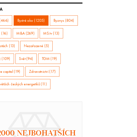
A
(466)
Bystré oko (1205)
Byznys (804)
 (16)
M&A (269)
MS.tv (13)
stách (13)
Nezařazené (5)
ž (109)
Svět (94)
TGM (19)
e capital (19)
Zdravotnictví (17)
větších českých energetiků (11)
2000 NEJBOHATŠÍCH