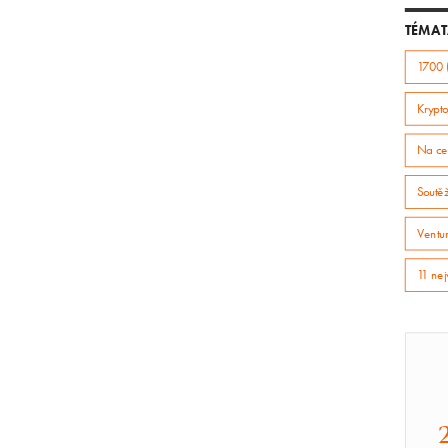
TÉMAT
1700 
Krypto
Na ce
Soutě
Ventur
11 nej