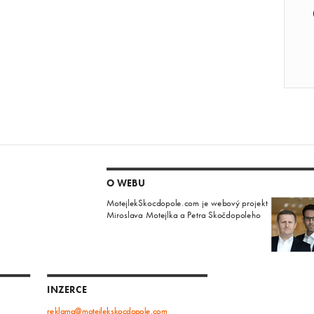
O WEBU
MotejlekSkocdopole.com je webový projekt
Miroslava Motejlka a Petra Skočdopoleho
INZERCE
reklama@motejlekskocdopole.com