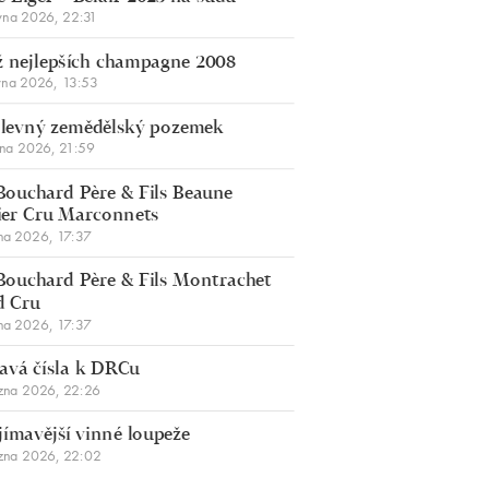
vna 2026, 22:31
 nejlepších champagne 2008
vna 2026, 13:53
š levný zemědělský pozemek
bna 2026, 21:59
Bouchard Père & Fils Beaune
er Cru Marconnets
na 2026, 17:37
Bouchard Père & Fils Montrachet
d Cru
na 2026, 17:37
avá čísla k DRCu
zna 2026, 22:26
jímavější vinné loupeže
zna 2026, 22:02