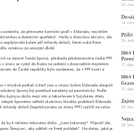
22. čer
Dosáž
14. čer
os oznámila, že převezme kontrolní podíl v Eldoradu, největším
Příli
ktronikou a domácími spotřebiči. Nešlo o klasickou akvizici, ale
24. du
u napůjčovala kolem půl miliardy dolarů, které ruská firma
odílu výměnou za umazání dluhů.
1864 
cích na starosti Tomáš Spurný, předseda představenstva české PPF
Premi
s v únoru se vydal do Ruska na jednání s dosavadním majitelem
17. dub
ávratu do České republiky bylo oznámeno, že v PPF končí a
1864 
Gran
ého v Moskvě potkali a kteří jsou o situací kolem Eldorada alespoň
17. dub
naložený Spurný byl poněkud zaražený až pesimistický. Podle
ého byznysu došlo mezi ním a Jakovlevem k fyzickému střetu.
měl údajně Spurnému odhalit skutečnou hloubku problémů Eldorada.
Zajím
28. bře
miliardy dolarů (kapitalizováno ze strany PPF) rozšířil na celou
Nejza
, že by k něčemu takovému došlo. „Jsem šokovaný“. Připustil ale,
28. bře
 panu Šmejcovi, aby udělali ve firmě pořádek“. Na dotaz, jaká je