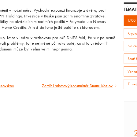
TÉMAT
ěnit v noční můru. Východní expanzi financuje z úvěru, proti
PF Holdingu. Investice v Rusku jsou zatím enormně ztrátové.
1700 
dělky na akvizicích minoritních podílů v Polymetalu a Nomos-
 Home Creditu. A teď do toho ještě patálie s Eldoradem.
Krypto
oup, letos v lednu v rozhovoru pro MF DNES řekl, že si v polovině
valí problémy. To je nejméně půl roku poté, co si to uvědomili
Na ce
ědomění může být velmi velmi nepříjemná.
Soutě
Ventur
11 nej
utovskou
Zemřel raketový konstruktér Dmitrij Kozlov
Následující
článek