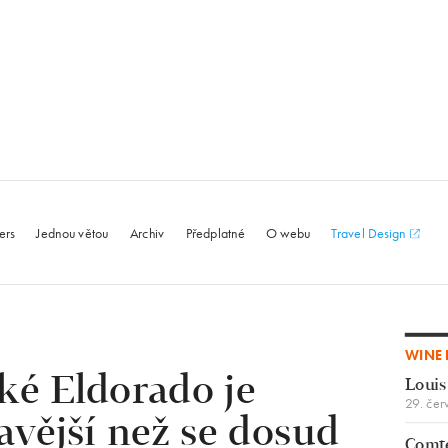
le.com
ers
Jednou větou
Archiv
Předplatné
O webu
Travel Design
WINE 
ké Eldorado je
Louis
29. čer
vější než se dosud
Comte