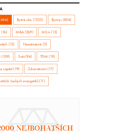
A
(466)
Bystré oko (1205)
Byznys (804)
 (16)
M&A (269)
MS.tv (13)
stách (13)
Nezařazené (5)
ž (109)
Svět (94)
TGM (19)
e capital (19)
Zdravotnictví (17)
větších českých energetiků (11)
2000 NEJBOHATŠÍCH