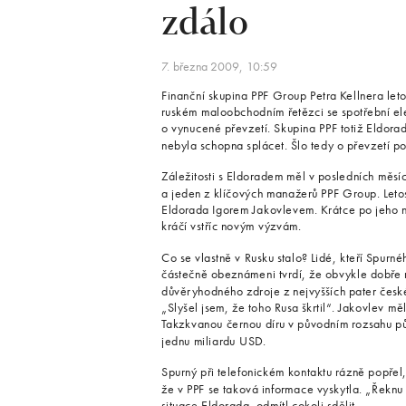
zdálo
7. března 2009, 10:59
Finanční skupina PPF Group Petra Kellnera let
ruském maloobchodním řetězci se spotřební ele
o vynucené převzetí. Skupina PPF totiž Eldorad
nebyla schopna splácet. Šlo tedy o převzetí p
Záležitosti s Eldoradem měl v posledních měsí
a jeden z klíčových manažerů PPF Group. Leto
Eldorada Igorem Jakovlevem. Krátce po jeho n
kráčí vstříc novým výzvám.
Co se vlastně v Rusku stalo? Lidé, kteří Spurn
částečně obeznámeni tvrdí, že obvykle dobře 
důvěryhodného zdroje z nejvyšších pater česk
„Slyšel jsem, že toho Rusa škrtil“. Jakovlev 
Takzkvanou černou díru v původním rozsahu půl 
jednu miliardu USD.
Spurný při telefonickém kontaktu rázně popřel
že v PPF se taková informace vyskytla. „Řeknu
situace Eldorada, odmítl cokoli sdělit.