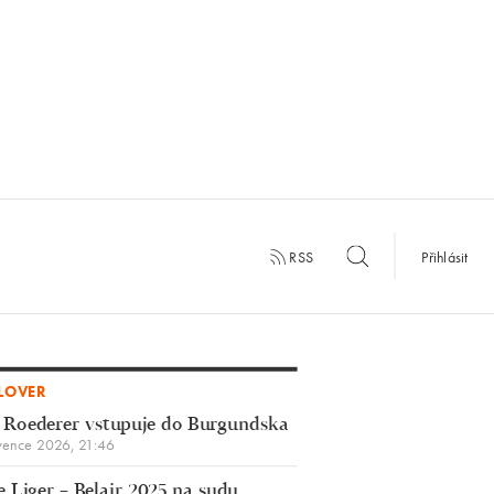
RSS
Přihlásit
LOVER
 Roederer vstupuje do Burgundska
vence 2026, 21:46
 Liger – Belair 2025 na sudu