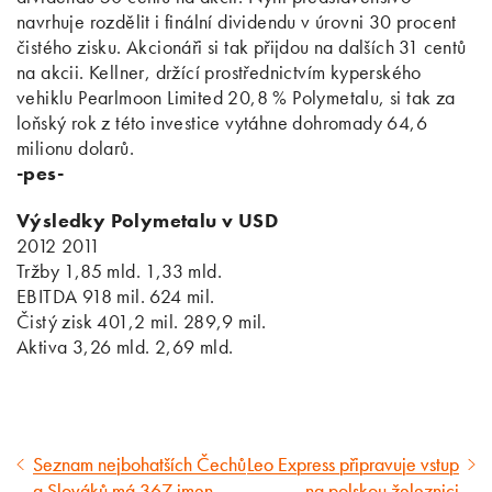
navrhuje rozdělit i finální dividendu v úrovni 30 procent
čistého zisku. Akcionáři si tak přijdou na dalších 31 centů
na akcii. Kellner, držící prostřednictvím kyperského
vehiklu Pearlmoon Limited 20,8 % Polymetalu, si tak za
loňský rok z této investice vytáhne dohromady 64,6
milionu dolarů.
-pes-
Výsledky Polymetalu v USD
2012 2011
Tržby 1,85 mld. 1,33 mld.
EBITDA 918 mil. 624 mil.
Čistý zisk 401,2 mil. 289,9 mil.
Aktiva 3,26 mld. 2,69 mld.
Seznam nejbohatších Čechů
Leo Express připravuje vstup
Předcházející
Následující
a Slováků má 367 jmen
na polskou železnici