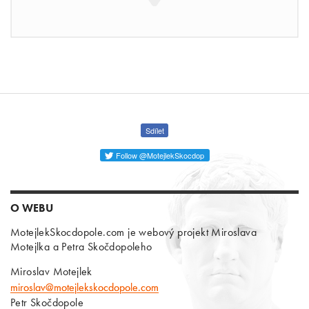
Sdílet
Follow @MotejlekSkocdop
O WEBU
MotejlekSkocdopole.com je webový projekt Miroslava
Motejlka a Petra Skočdopoleho
Miroslav Motejlek
miroslav@motejlekskocdopole.com
Petr Skočdopole