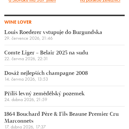
článek
článek
WINE LOVER
Louis Roederer vstupuje do Burgundska
29. července 2026, 21:46
Comte Liger – Belair 2025 na sudu
22. června 2026, 22:31
Dosáž nejlepších champagne 2008
14. června 2026, 13:53
Příliš levný zemědělský pozemek
24. dubna 2026, 21:59
1864 Bouchard Père & Fils Beaune Premier Cru
Marconnets
17. dubna 2026, 17:37