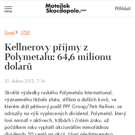
MotejlekSkocd
Přihlásit
Úvod
1700
Kellnerovy příjmy z
Polymetalu: 64,6 milionu
dolarů
21. dubna 2013, 7:14
Skvělé výsledky ruského Polymetalu International,
významného těžaře zlata, stříbra a dalších kovů, ve
kterém drží pětinový podíl PPF Group/Petr Kellner, se
odrazily na výši vyplacených dividend. Polymetal, který
loni narostl v aktivech, tržbách i čistém zisku, už
počátkem roku vyplatil akcionářům mimořádnou
dividendu 50 centů na akcii. Nyní představenstvo