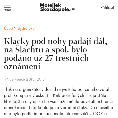
MotejlekSkocd
Přihlásit
Úvod
Bystré oko
Klacky pod nohy padají dál,
na Šlachtu a spol. bylo
podáno už 27 trestních
oznámení
17. července 2013, 20:34
Tlak na organizátory dosud největšího policejního zátahu
proti korupci v Česku sílí. Křik potrefených hus je stále
hlasitější a chytají se ho všemožní náhle povstalí ochránci
demokracie. Nejde ale jen o verbální útoky. Do dnešního
dne bylo podle informace motejlek.com vůči ÚOOZ a