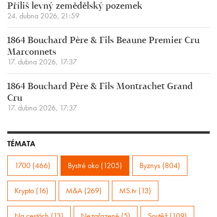
Příliš levný zemědělský pozemek
24. dubna 2026, 21:59
1864 Bouchard Père & Fils Beaune Premier Cru
Marconnets
17. dubna 2026, 17:37
1864 Bouchard Père & Fils Montrachet Grand
Cru
17. dubna 2026, 17:37
TÉMATA
1700 (466)
Bystré oko (1205)
Byznys (804)
Krypto (16)
M&A (269)
MS.tv (13)
Na cestách (13)
Nezařazené (5)
Soutěž (109)