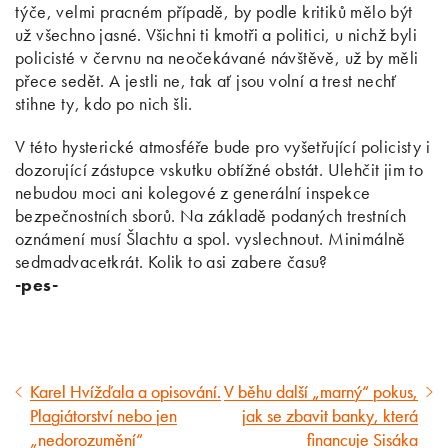
týče, velmi pracném případě, by podle kritiků mělo být
už všechno jasné. Všichni ti kmotři a politici, u nichž byli
policisté v červnu na neočekávané návštěvě, už by měli
přece sedět. A jestli ne, tak ať jsou volní a trest nechť
stihne ty, kdo po nich šli.
V této hysterické atmosféře bude pro vyšetřující policisty i
dozorující zástupce vskutku obtížné obstát. Ulehčit jim to
nebudou moci ani kolegové z generální inspekce
bezpečnostních sborů. Na základě podaných trestních
oznámení musí Šlachtu a spol. vyslechnout. Minimálně
sedmadvacetkrát. Kolik to asi zabere času?
-pes-
Karel Hvížďala a opisování.
V běhu další „marný“ pokus,
Předcházející
Následující
Plagiátorství nebo jen
jak se zbavit banky, která
článek
článek
„nedorozumění“
financuje Sisáka