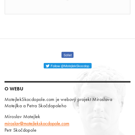
Sdílet
Follow @MotejlekSkocdop
O WEBU
MotejlekSkocdopole.com je webový projekt Miroslava
Motejlka a Petra Skočdopoleho
Miroslav Motejlek
miroslav@motejlekskocdopole.com
Petr Skočdopole