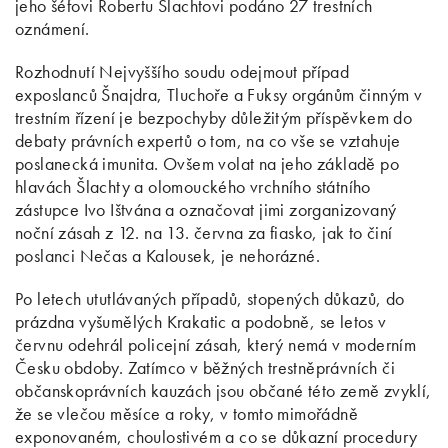
jeho šéfovi Robertu Šlachtovi podáno 27 trestních
oznámení.
Rozhodnutí Nejvyššího soudu odejmout případ
exposlanců Šnajdra, Tluchoře a Fuksy orgánům činným v
trestním řízení je bezpochyby důležitým příspěvkem do
debaty právních expertů o tom, na co vše se vztahuje
poslanecká imunita. Ovšem volat na jeho základě po
hlavách Šlachty a olomouckého vrchního státního
zástupce Ivo Ištvána a označovat jimi zorganizovaný
noční zásah z 12. na 13. června za fiasko, jak to činí
poslanci Nečas a Kalousek, je nehorázné.
Po letech ututlávaných případů, stopených důkazů, do
prázdna vyšumělých Krakatic a podobně, se letos v
červnu odehrál policejní zásah, který nemá v moderním
Česku obdoby. Zatímco v běžných trestněprávních či
občanskoprávních kauzách jsou občané této země zvyklí,
že se vlečou měsíce a roky, v tomto mimořádně
exponovaném, choulostivém a co se důkazní procedury