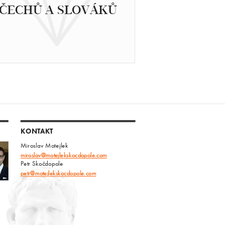
ČECHŮ A SLOVÁKŮ
KONTAKT
Miroslav Motejlek
miroslav@motejlekskocdopole.com
Petr Skočdopole
petr@motejlekskocdopole.com