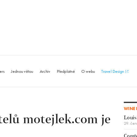
le.com
ers
Jednou větou
Archiv
Předplatné
O webu
Travel Design
WINE 
telů motejlek.com je
Louis
29. čer
Comte