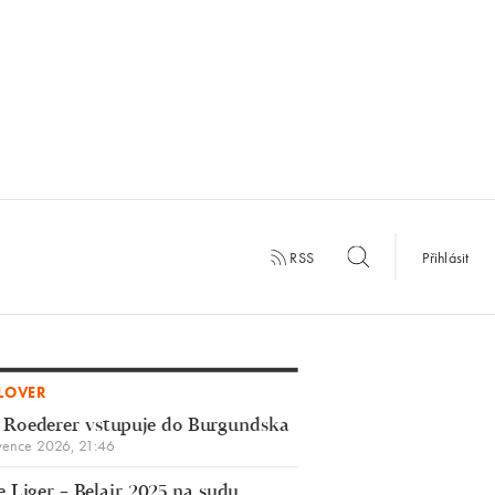
RSS
Přihlásit
LOVER
 Roederer vstupuje do Burgundska
vence 2026, 21:46
 Liger – Belair 2025 na sudu