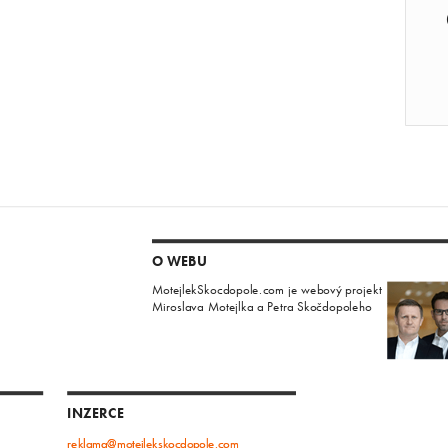
O WEBU
MotejlekSkocdopole.com je webový projekt
Miroslava Motejlka a Petra Skočdopoleho
INZERCE
reklama@motejlekskocdopole.com