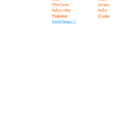
Wine Lover
Lawyers
Jednou větou
Archiv
Předplatné
O webu
Travel Design