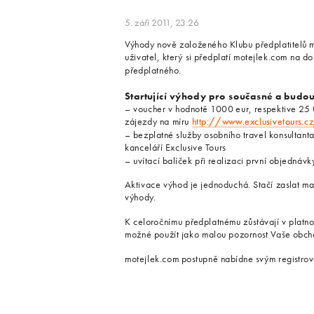
5. září 2011, 23:26
Výhody nově založeného Klubu předplatitelů m
uživatel, který si předplatí motejlek.com na d
předplatného.
Startující výhody pro současné a budou
– voucher v hodnotě 1000 eur, respektive 25 0
zájezdy na míru
http://www.exclusivetours.c
– bezplatné služby osobního travel konsultant
kanceláří Exclusive Tours
– uvítací balíček při realizaci první objednávk
Aktivace výhod je jednoduchá. Stačí zaslat mai
výhody.
K celoročnímu předplatnému zůstávají v platno
možné použít jako malou pozornost Vaše obch
motejlek.com postupně nabídne svým registrova