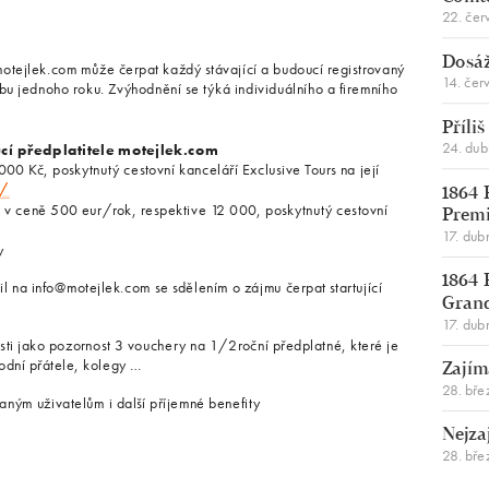
22. čer
Dosáž
otejlek.com může čerpat každý stávající a budoucí registrovaný
14. čer
obu jednoho roku. Zvýhodnění se týká individuálního a firemního
Příli
24. du
cí předplatitele motejlek.com
00 Kč, poskytnutý cestovní kanceláří Exclusive Tours na její
z/
1864 
a v ceně 500 eur/rok, respektive 12 000, poskytnutý cestovní
Premi
17. dub
y
1864 
l na info@motejlek.com se sdělením o zájmu čerpat startující
Gran
17. dub
sti jako pozornost 3 vouchery na 1/2roční předplatné, které je
odní přátele, kolegy …
Zajím
28. bře
ným uživatelům i další příjemné benefity
Nejza
28. bře