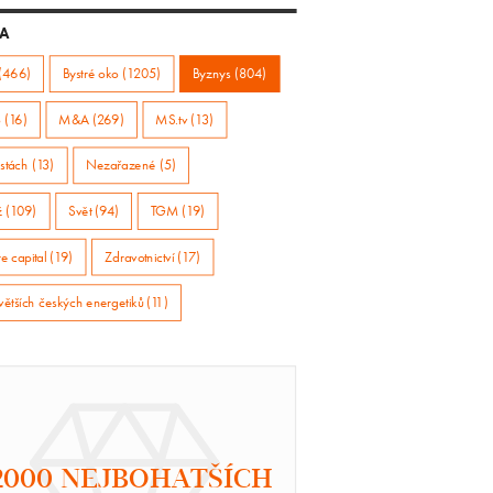
A
(466)
Bystré oko (1205)
Byznys (804)
 (16)
M&A (269)
MS.tv (13)
stách (13)
Nezařazené (5)
ž (109)
Svět (94)
TGM (19)
e capital (19)
Zdravotnictví (17)
větších českých energetiků (11)
2000 NEJBOHATŠÍCH