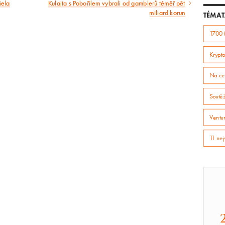
iela
Kulajta s Pobořilem vybrali od gamblerů téměř pět
Následující
miliard korun
TÉMAT
článek
1700 
Krypto
Na ce
Soutě
Ventur
11 nej