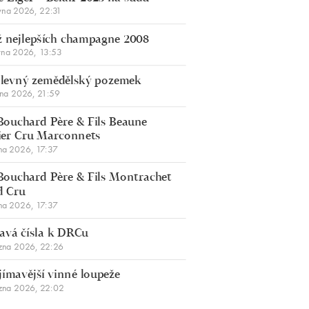
vna 2026, 22:31
 nejlepších champagne 2008
vna 2026, 13:53
š levný zemědělský pozemek
bna 2026, 21:59
Bouchard Père & Fils Beaune
er Cru Marconnets
na 2026, 17:37
Bouchard Père & Fils Montrachet
d Cru
na 2026, 17:37
avá čísla k DRCu
zna 2026, 22:26
jímavější vinné loupeže
zna 2026, 22:02