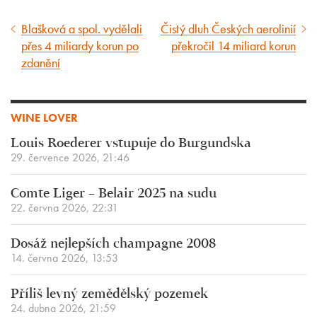
Blašková a spol. vydělali
Čistý dluh Českých aerolinií
Předcházející
Následující
přes 4 miliardy korun po
překročil 14 miliard korun
článek
článek
zdanění
WINE LOVER
Louis Roederer vstupuje do Burgundska
29. července 2026, 21:46
Comte Liger – Belair 2025 na sudu
22. června 2026, 22:31
Dosáž nejlepších champagne 2008
14. června 2026, 13:53
Příliš levný zemědělský pozemek
24. dubna 2026, 21:59