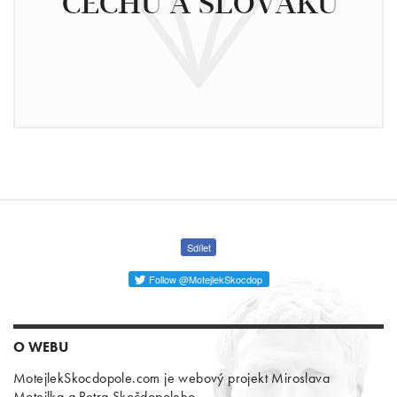
ČECHŮ A SLOVÁKŮ
Sdílet
Follow @MotejlekSkocdop
O WEBU
MotejlekSkocdopole.com je webový projekt Miroslava
Motejlka a Petra Skočdopoleho