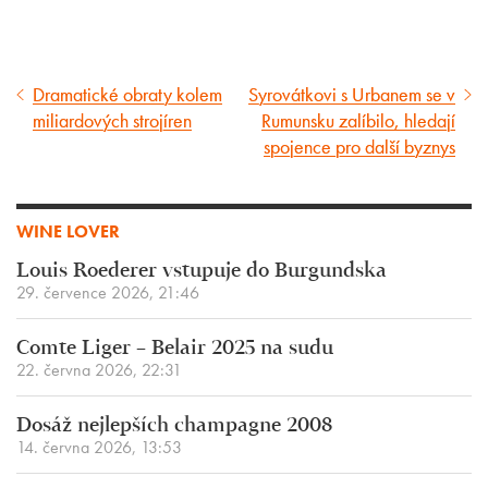
Dramatické obraty kolem
Syrovátkovi s Urbanem se v
Předcházející
Následující
miliardových strojíren
Rumunsku zalíbilo, hledají
článek
článek
spojence pro další byznys
WINE LOVER
Louis Roederer vstupuje do Burgundska
29. července 2026, 21:46
Comte Liger – Belair 2025 na sudu
22. června 2026, 22:31
Dosáž nejlepších champagne 2008
14. června 2026, 13:53