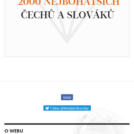
2000 NEJBOHATŠÍCH
ČECHŮ A SLOVÁKŮ
Sdílet
Follow @MotejlekSkocdop
O WEBU