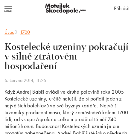
MotejlekSkocd
Přihlásit
Úvod
1700
Kostelecké uzeniny pokračují
v silně ztrátovém
hospodaření
6. června 2014, 11:26
Když Andrej Babiš ovládl ve druhé polovině roku 2005
Kostelecké uzeniny, určitě netušil, že si pořídil jeden z
největších bolehlavů ve své byznys kariéře. Největší
tuzemský producent masa, který zaměstnává kolem 1700
lidí, od vstupu Agrofertu celkem prodělal téměř 740
milionů korun. Budoucnost Kosteleckých uzenin je ale
prozatím zabezpečena. Andrej Babiš jistě jako předseda