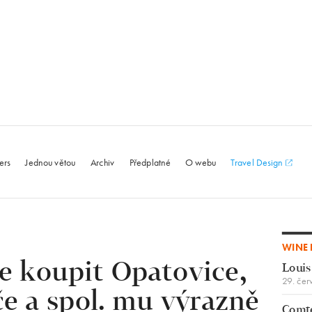
le.com
ers
Jednou větou
Archiv
Předplatné
O webu
Travel Design
WINE 
e koupit Opatovice,
Louis
29. čer
če a spol. mu výrazně
Comte