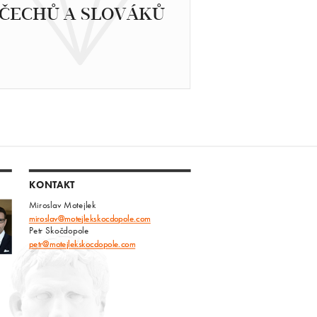
ČECHŮ A SLOVÁKŮ
KONTAKT
Miroslav Motejlek
miroslav@motejlekskocdopole.com
Petr Skočdopole
petr@motejlekskocdopole.com