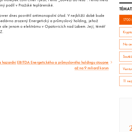
ěný podíl v Pražské teplárenské.
TÉMAT
ower dnes posvětil antimonopolní úřad. V nejbližší době bude
1700 
nedávno zrozený Energetický a průmyslový holding, jehož
jde ale jenom o elektrárnu v Opatovicích nad Labem. Její, téměř
EZ.
Krypto
Na ce
Soutě
a hazardní
EBITDA Energetického a průmyslového holdingu stoupne
Následující
až na 9 miliard korun
Ventur
článek
11 nej