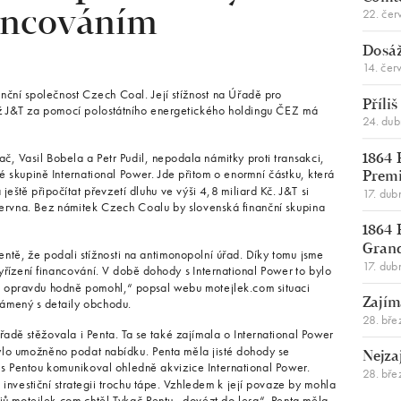
22. čer
ancováním
Dosáž
14. čer
ční společnost Czech Coal. Její stížnost na Úřadě pro
Příli
ž J&T za pomocí polostátního energetického holdingu ČEZ má
24. du
č, Vasil Bobela a Petr Pudil, nepodala námitky proti transakci,
1864 
ké skupině International Power. Jde přitom o enormní částku, která
Premi
ještě připočítat převzetí dluhu ve výši 4,8 miliard Kč. J&T si
17. dub
června. Bez námitek Czech Coalu by slovenská finanční skupina
1864 
Gran
ě, že podali stížnosti na antimonopolní úřad. Díky tomu jsme
17. dub
vyřízení financování. V době dohody s International Power to bylo
ám opravdu hodně pomohl,“ popsal webu motejlek.com situaci
ámený s detaily obchodu.
Zajím
28. bře
řadě stěžovala i Penta. Ta se také zajímala o International Power
ylo umožněno podat nabídku. Penta měla jisté dohody se
Nejza
 Pentou komunikoval ohledně akvizice International Power.
28. bře
v investiční strategii trochu tápe. Vzhledem k její povaze by mohla
jů motejlek.com chtěl Tykač Pentu „dovézt do lesa“. Penta měla