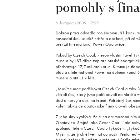
pomohly s fin
6. listopadu 2009, 17:25
Dobrou práci odvedla pro skupinu J&T konkuren
hospodářskou soutěž zdržela obchod, při něm
převzít International Power Opatovice.
Pokud by Czech Coal, kterou vlastní Pavel Tyka
musela by J&T dříve zaplatit britské energetic
představuje 17,7 miliard korun. K tomu je třeba 
plácla s International Power na úplném konci 
musela platit už v létě.
„Musíme moc poděkovat Czech Coal a taky Pent
získali čas, který jsme potřebovali na hladké 
dost o nervy a dost na hraně. Potřebný čas n
kolem akvizice opatovické firmy člověk obezn
Z jeho slov vyplývá, že si na antimonopolním ú
Opatovice. Stejně jako Czech Coal jí ale neb
spolumajitelem Czech Coalu Tykačem. „Tykač s
Myslím, že ji chtěl vehnat do pasti. Penta teď 
o spolupráci s Tykačem uvažovat. “ Podle zdro