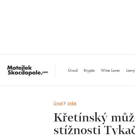
MotejlekSkocdopo
Úvod
Krypto
Wine Lover
Lawy
Úvod
M&A
Křetínský můž
stížnosti Tyka