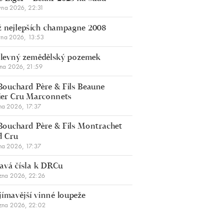
vna 2026, 22:31
 nejlepších champagne 2008
vna 2026, 13:53
š levný zemědělský pozemek
bna 2026, 21:59
Bouchard Père & Fils Beaune
er Cru Marconnets
na 2026, 17:37
Bouchard Père & Fils Montrachet
d Cru
na 2026, 17:37
avá čísla k DRCu
zna 2026, 22:26
jímavější vinné loupeže
zna 2026, 22:02