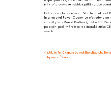
mít v připravované nabídce příliš vysoko ocen
Dokončení obchodu mezi J&T a International P
International Power Opatovice převedena na 
vlastníky jsou Daniel Křetínský, J&T a PPF. Pů
poloviční podíl v Pražské teplárenské získá Č
-mot-
Milutin Perič kupuje od ruského oligarchy Bojk
Předcházející
byznys v Česku
článek