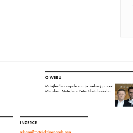
O WEBU
MotejlekSkocdopole.com je webový projekt
Miroslava Motejlka a Petra Skočdopoleho
INZERCE
reklama@motejlekskocdopole.com