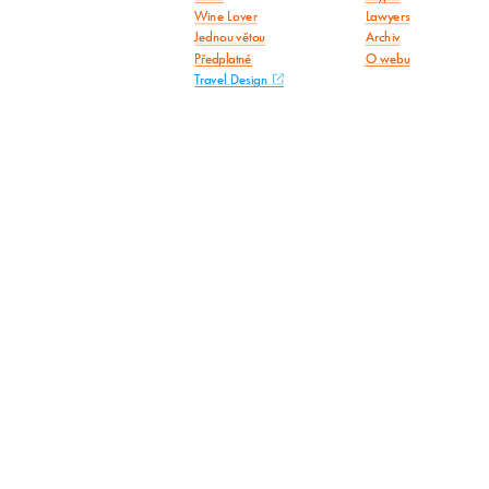
Wine Lover
Lawyers
Jednou větou
Archiv
Předplatné
O webu
Travel Design