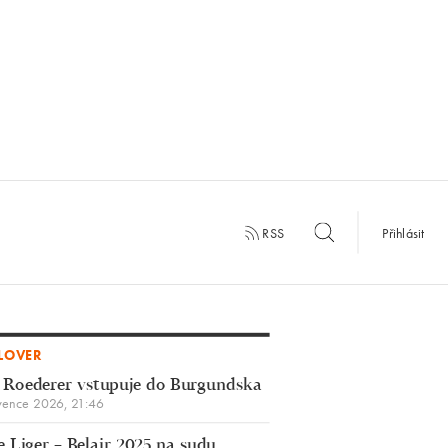
RSS
Přihlásit
LOVER
 Roederer vstupuje do Burgundska
vence 2026, 21:46
 Liger – Belair 2025 na sudu