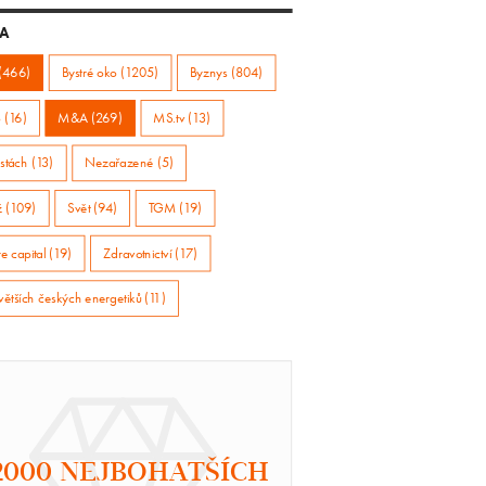
A
(466)
Bystré oko (1205)
Byznys (804)
 (16)
M&A (269)
MS.tv (13)
stách (13)
Nezařazené (5)
ž (109)
Svět (94)
TGM (19)
e capital (19)
Zdravotnictví (17)
větších českých energetiků (11)
2000 NEJBOHATŠÍCH