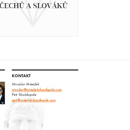
ČECHŮ A SLOVÁKŮ
KONTAKT
Miroslav Motejlek
miroslav@motejlekskocdopole.com
Petr Skočdopole
petr@motejlekskocdopole.com