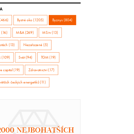
A
(466)
Bystré oko (1205)
Byznys (804)
 (16)
M&A (269)
MS.tv (13)
stách (13)
Nezařazené (5)
ž (109)
Svět (94)
TGM (19)
e capital (19)
Zdravotnictví (17)
větších českých energetiků (11)
2000 NEJBOHATŠÍCH