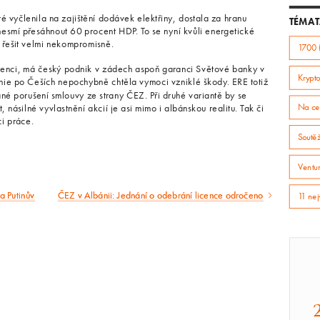
é vyčlenila na zajištění dodávek elektřiny, dostala za hranu
TÉMAT
h nesmí přesáhnout 60 procent HDP. To se nyní kvůli energetické
ci řešit velmi nekompromisně.
1700 
cenci, má český podnik v zádech aspoň garanci Světové banky v
Krypto
nie po Češích nepochybně chtěla vymoci vzniklé škody. ERE totiž
é porušení smlouvy ze strany ČEZ. Při druhé variantě by se
násilné vyvlastnění akcií je asi mimo i albánskou realitu. Tak či
Na ce
ci práce.
Soutě
Ventur
a Putinův
ČEZ v Albánii: Jednání o odebrání licence odročeno
11 nej
Následující
článek