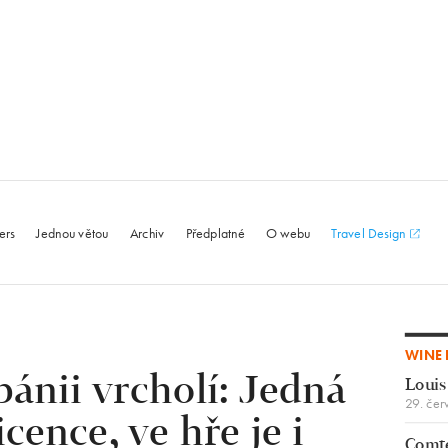
le.com
ers
Jednou větou
Archiv
Předplatné
O webu
Travel Design
WINE 
bánii vrcholí: Jedná
Louis
29. čer
icence, ve hře je i
Comte