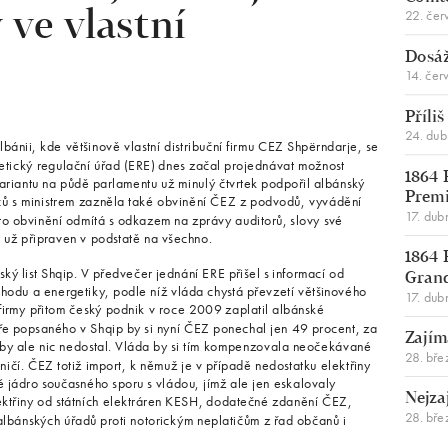
22. čer
 ve vlastní
Dosáž
14. čer
Příli
24. du
ánii, kde většinově vlastní distribuční firmu CEZ Shpërndarje, se
getický regulační úřad (ERE) dnes začal projednávat možnost
1864 
 variantu na půdě parlamentu už minulý čtvrtek podpořil albánský
Premi
anců s ministrem zazněla také obvinění ČEZ z podvodů, vyvádění
17. dub
to obvinění odmítá s odkazem na zprávy auditorů, slovy své
í už připraven v podstatě na všechno.
1864 
nský list Shqip. V předvečer jednání ERE přišel s informací od
Gran
chodu a energetiky, podle níž vláda chystá převzetí většinového
17. dub
firmy přitom český podnik v roce 2009 zaplatil albánské
áře popsaného v Shqip by si nyní ČEZ ponechal jen 49 procent, za
Zajím
 by ale nic nedostal. Vláda by si tím kompenzovala neočekávané
28. bře
ičí. ČEZ totiž import, k němuž je v případě nedostatku elektřiny
ě jádro současného sporu s vládou, jímž ale jen eskalovaly
Nejza
lektřiny od státních elektráren KESH, dodatečné zdanění ČEZ,
28. bře
lbánských úřadů proti notorickým neplatičům z řad občanů i