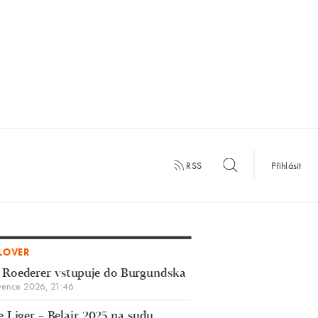
RSS
Přihlásit
LOVER
 Roederer vstupuje do Burgundska
vence 2026, 21:46
 Liger – Belair 2025 na sudu