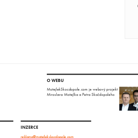
O WEBU
MotejlekSkocdopole.com je webový projekt
Miroslava Motejlka a Petra Skočdopoleho
INZERCE
reklama@motejlekskocdopole.com