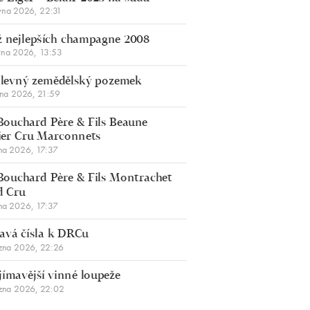
vna 2026, 22:31
 nejlepších champagne 2008
vna 2026, 13:53
š levný zemědělský pozemek
bna 2026, 21:59
Bouchard Père & Fils Beaune
er Cru Marconnets
na 2026, 17:37
Bouchard Père & Fils Montrachet
d Cru
na 2026, 17:37
avá čísla k DRCu
zna 2026, 22:26
jímavější vinné loupeže
zna 2026, 22:02