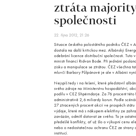
ztráta majority
společnosti
22. října 2012, 21:26
Situace českého polostátního podniku ČEZ v Alb
dostala na další kritickou mez. Albánský Ener
odebrání licence distribuční společnosti. Tuto
ministr financí Ridvan Bode. Při jednání posl
zisku a manipulace se ztrátou. ČEZ všechna ta
mluvčí Barbory Půlpánové je ale v Albánii nyn
Nejspíš tedy i na řešení, které představil albá
svého zdroje na Ministerstvu hospodářství, ob
podílu v CEZ Shpërndarje. Za 76 procent této 
administrativě 2,6 miliardy korun. Podle scén
27 ztracených procent akcií ve prospěch státu
výdaje, které má s nákupem elektřiny ze zahran
zavázán, odmítl dotovat ze svého. To je ostatn
předešlé konflikty, ať už šlo o výkupní cenu e
nebo o nedostatečnou ochranu ČEZ ze strany a
institucí.