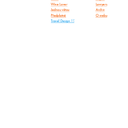
Wine Lover
Lawyers
Jednou větou
Archiv
Předplatné
O webu
Travel Design