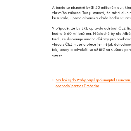
Albánie se nicméně kvůli 50 milionům eur, kter
vlastního zákona. Ten jí stanoví, že státní dlu
krizi stalo, i proto albánská vláda hodlá situa
V případě, že by ERE opravdu odebral ČEZ li
hodnotě 60 milionů eur. Následně by ale Albá
tvrdí, že disponuje mnoha důkazy pro opakovan
vláda s ČEZ musela přece jen nějak dohodnout, 
tak, soudy a advokáti se už těší na slušnou por
-pes-
Na hokej do Prahy přijel spolumajitel Gunvoru 
Předcházející
obchodní partner Timčenko
článek