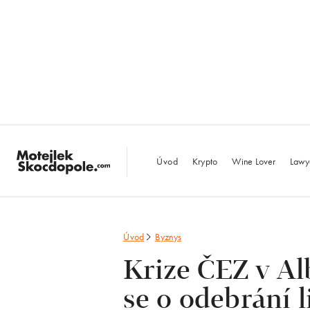
MotejlekSkocdopo
Úvod
Krypto
Wine Lover
Lawy
Úvod
Byznys
Krize ČEZ v Al
se o odebrání l