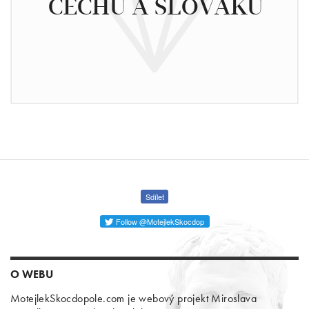
ČECHŮ A SLOVÁKŮ
Sdílet
Follow @MotejlekSkocdop
O WEBU
MotejlekSkocdopole.com je webový projekt Miroslava