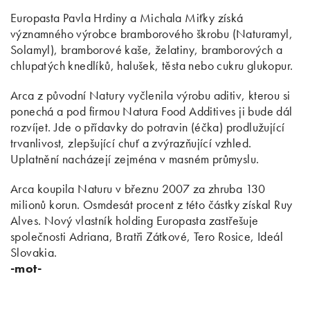
Europasta Pavla Hrdiny a Michala Miťky získá
významného výrobce bramborového škrobu (Naturamyl,
Solamyl), bramborové kaše, želatiny, bramborových a
chlupatých knedlíků, halušek, těsta nebo cukru glukopur.
Arca z původní Natury vyčlenila výrobu aditiv, kterou si
ponechá a pod firmou Natura Food Additives ji bude dál
rozvíjet. Jde o přídavky do potravin (éčka) prodlužující
trvanlivost, zlepšující chuť a zvýrazňující vzhled.
Uplatnění nacházejí zejména v masném průmyslu.
Arca koupila Naturu v březnu 2007 za zhruba 130
milionů korun. Osmdesát procent z této částky získal Ruy
Alves. Nový vlastník holding Europasta zastřešuje
společnosti Adriana, Bratři Zátkové, Tero Rosice, Ideál
Slovakia.
-mot-