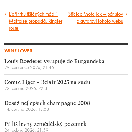
Lídři trhu tištěných médií:
Střelec Motejlek – pár slov
Předcházející
Následující
Mafra se propadá, Ringier
o autorovi tohoto webu
článek
článek
roste
WINE LOVER
Louis Roederer vstupuje do Burgundska
29. července 2026, 21:46
Comte Liger – Belair 2025 na sudu
22. června 2026, 22:31
Dosáž nejlepších champagne 2008
14. června 2026, 13:53
Příliš levný zemědělský pozemek
24. dubna 2026, 21:59