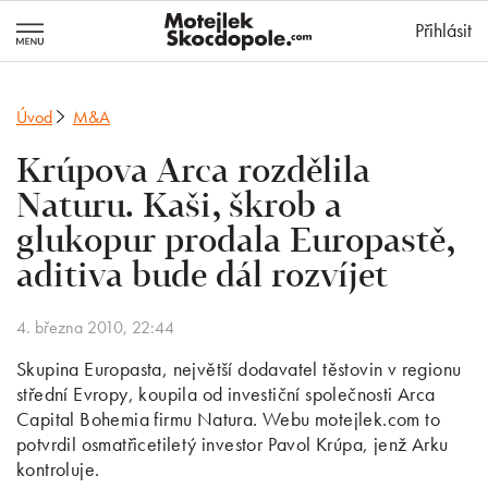
MotejlekSkocd
Přihlásit
Úvod
M&A
Krúpova Arca rozdělila
Naturu. Kaši, škrob a
glukopur prodala Europastě,
aditiva bude dál rozvíjet
4. března 2010, 22:44
Skupina Europasta, největší dodavatel těstovin v regionu
střední Evropy, koupila od investiční společnosti Arca
Capital Bohemia firmu Natura. Webu motejlek.com to
potvrdil osmatřicetiletý investor Pavol Krúpa, jenž Arku
kontroluje.