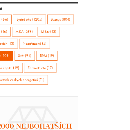
A
(466)
Bystré oko (1205)
Byznys (804)
 (16)
M&A (269)
MS.tv (13)
stách (13)
Nezařazené (5)
ž (109)
Svět (94)
TGM (19)
e capital (19)
Zdravotnictví (17)
větších českých energetiků (11)
2000 NEJBOHATŠÍCH