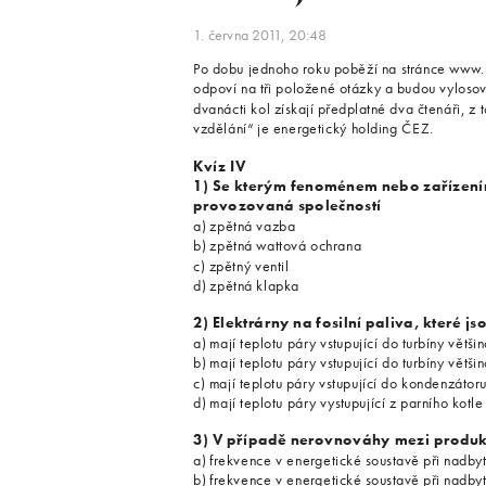
1. června 2011, 20:48
Po dobu jednoho roku poběží na stránce www.m
odpoví na tři položené otázky a budou vyloso
dvanácti kol získají předplatné dva čtenáři, z
vzdělání“ je energetický holding ČEZ.
Kvíz IV
1) Se kterým fenoménem nebo zařízení
provozovaná společností
a) zpětná vazba
b) zpětná wattová ochrana
c) zpětný ventil
d) zpětná klapka
2) Elektrárny na fosilní paliva, které j
a) mají teplotu páry vstupující do turbíny větš
b) mají teplotu páry vstupující do turbíny větš
c) mají teplotu páry vstupující do kondenzátoru
d) mají teplotu páry vystupující z parního kotl
3) V případě nerovnováhy mezi produkcí
a) frekvence v energetické soustavě při nadby
b) frekvence v energetické soustavě při nadby