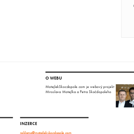
O WEBU
MotejlekSkocdopole.com je webový projekt
Miroslava Motejlka a Petra Skočdopoleho
INZERCE
reklama@motejlekskocdopole.com