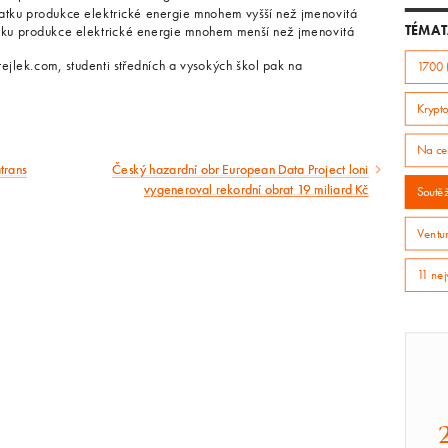
tatku produkce elektrické energie mnohem vyšší než jmenovitá
TÉMAT
ytku produkce elektrické energie mnohem menší než jmenovitá
jlek.com, studenti středních a vysokých škol pak na
1700 
Krypto
Na ce
trans
Český hazardní obr European Data Project loni
Následující
vygeneroval rekordní obrat 19 miliard Kč
Soutě
článek
Ventur
11 nej