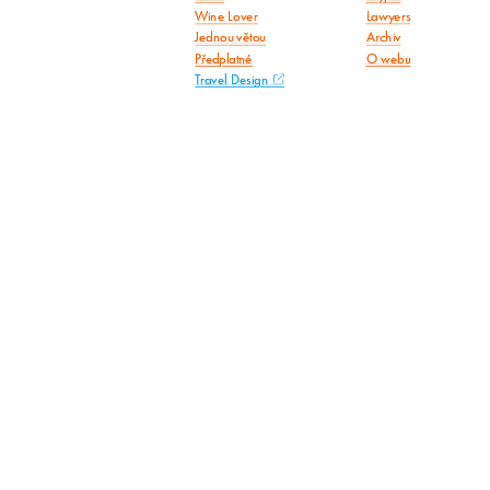
Wine Lover
Lawyers
Jednou větou
Archiv
Předplatné
O webu
Travel Design