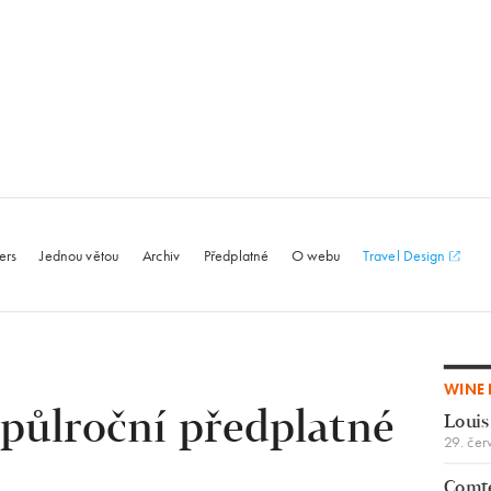
le.com
ers
Jednou větou
Archiv
Předplatné
O webu
Travel Design
WINE 
o půlroční předplatné
Louis
29. čer
Comte