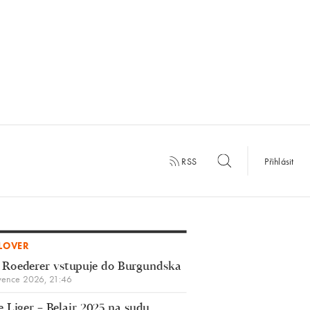
RSS
Přihlásit
LOVER
 Roederer vstupuje do Burgundska
vence 2026, 21:46
 Liger – Belair 2025 na sudu