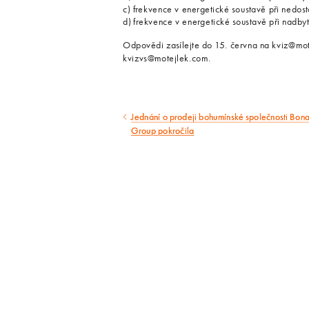
c) frekvence v energetické soustavě při nedos
d) frekvence v energetické soustavě při nadb
Odpovědi zasílejte do 15. června na kviz@mote
kvizvs@motejlek.com.
Jednání o prodeji bohumínské společnosti Bona
Předcházející
Group pokročila
článek