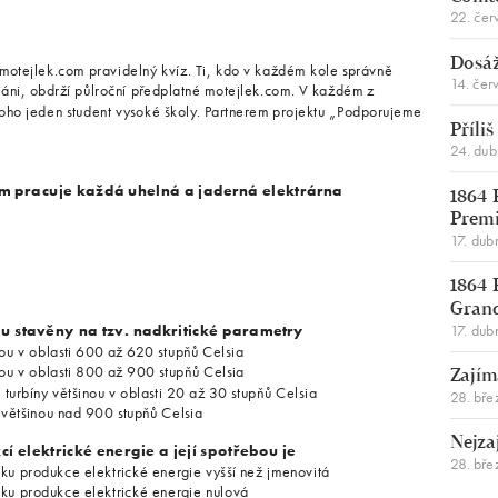
22. čer
Dosáž
otejlek.com pravidelný kvíz. Ti, kdo v každém kole správně
14. čer
váni, obdrží půlroční předplatné motejlek.com. V každém z
 toho jeden student vysoké školy. Partnerem projektu „Podporujeme
Příli
24. du
m pracuje každá uhelná a jaderná elektrárna
1864 
Premi
17. dub
1864 
Gran
17. dub
sou stavěny na tzv. nadkritické parametry
inou v oblasti 600 až 620 stupňů Celsia
inou v oblasti 800 až 900 stupňů Celsia
Zajím
 turbíny většinou v oblasti 20 až 30 stupňů Celsia
28. bře
e většinou nad 900 stupňů Celsia
Nejza
 elektrické energie a její spotřebou je
28. bře
tku produkce elektrické energie vyšší než jmenovitá
tku produkce elektrické energie nulová