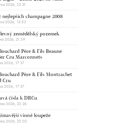
vna 2026, 22:31
 nejlepších champagne 2008
vna 2026, 13:53
š levný zemědělský pozemek
bna 2026, 21:59
Bouchard Père & Fils Beaune
er Cru Marconnets
na 2026, 17:37
Bouchard Père & Fils Montrachet
d Cru
na 2026, 17:37
avá čísla k DRCu
zna 2026, 22:26
jímavější vinné loupeže
zna 2026, 22:02