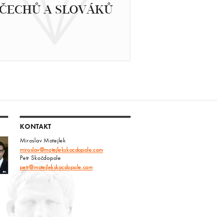
ČECHŮ A SLOVÁKŮ
KONTAKT
Miroslav Motejlek
miroslav@motejlekskocdopole.com
Petr Skočdopole
petr@motejlekskocdopole.com