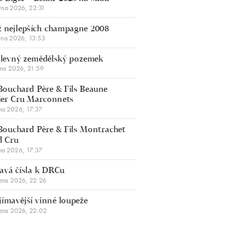
vna 2026, 22:31
 nejlepších champagne 2008
vna 2026, 13:53
š levný zemědělský pozemek
bna 2026, 21:59
Bouchard Père & Fils Beaune
er Cru Marconnets
na 2026, 17:37
Bouchard Père & Fils Montrachet
d Cru
na 2026, 17:37
avá čísla k DRCu
zna 2026, 22:26
jímavější vinné loupeže
zna 2026, 22:02