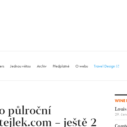
le.com
ers
Jednou větou
Archiv
Předplatné
O webu
Travel Design
WINE 
 o půlroční
Louis
29. čer
ejlek.com – ještě 2
Comte