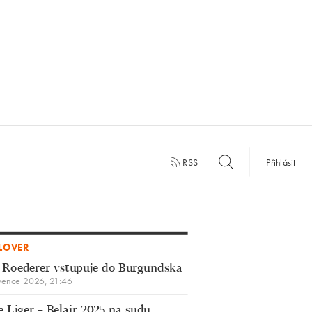
RSS
Přihlásit
LOVER
 Roederer vstupuje do Burgundska
vence 2026, 21:46
 Liger – Belair 2025 na sudu