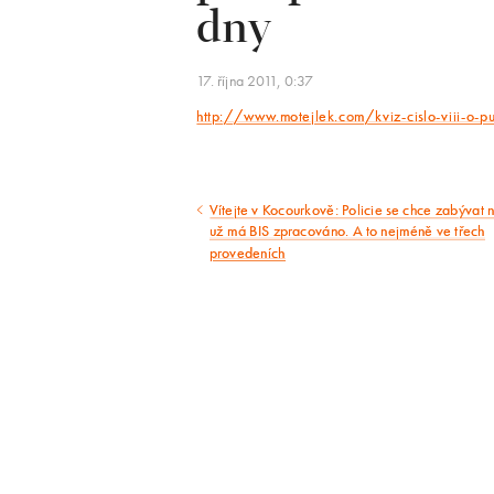
dny
17. října 2011, 0:37
http://www.motejlek.com/kviz-cislo-viii-o-p
Vítejte v Kocourkově: Policie se chce zabývat 
Předcházející
už má BIS zpracováno. A to nejméně ve třech
provedeních
článek