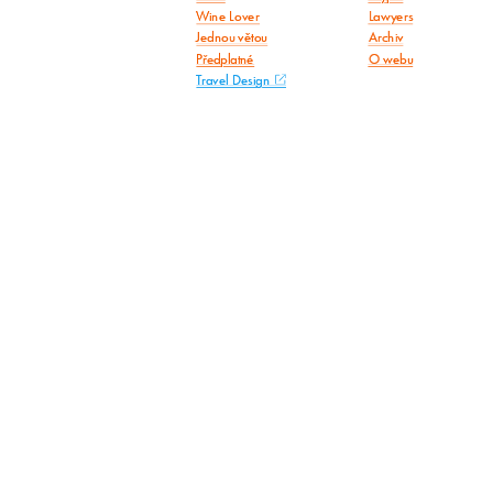
Wine Lover
Lawyers
Jednou větou
Archiv
Předplatné
O webu
Travel Design