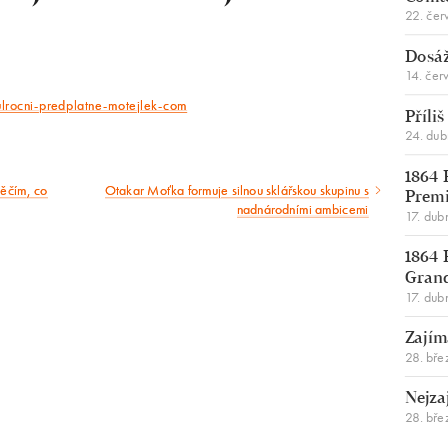
22. čer
Dosáž
14. čer
ulrocni-predplatne-motejlek-com
Příli
24. du
1864 
něčím, co
Otakar Moťka formuje silnou sklářskou skupinu s
Následující
Premi
nadnárodními ambicemi
17. dub
článek
1864 
Gran
17. dub
Zajím
28. bře
Nejza
28. bře