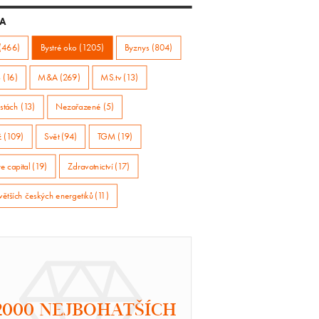
A
(466)
Bystré oko (1205)
Byznys (804)
 (16)
M&A (269)
MS.tv (13)
stách (13)
Nezařazené (5)
ž (109)
Svět (94)
TGM (19)
e capital (19)
Zdravotnictví (17)
větších českých energetiků (11)
2000 NEJBOHATŠÍCH