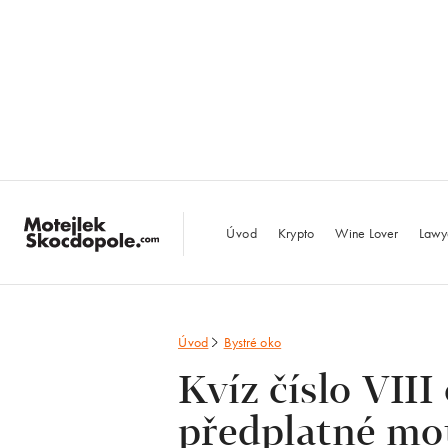
MotejlekSkocdopo
Úvod
Krypto
Wine Lover
Lawy
Úvod
Bystré oko
Kvíz číslo VIII
předplatné mot