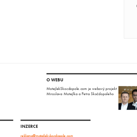
O WEBU
MotejlekSkocdopole.com je webový projekt
Miroslava Motejlka a Petra Skočdopoleho
INZERCE
reklama@motejlekskocdopole.com