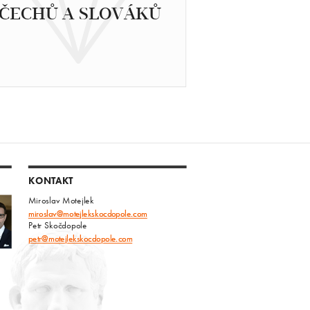
ČECHŮ A SLOVÁKŮ
KONTAKT
Miroslav Motejlek
miroslav@motejlekskocdopole.com
Petr Skočdopole
petr@motejlekskocdopole.com