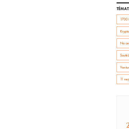
TÉMAT
1700 
Krypto
Na ce
Soutě
Ventur
11 nej