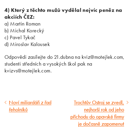
4) Který z těchto mužů vydělal nejvíc peněz na
akciích ČEZ:
a) Martin Roman
b) Michal Korecký
c) Pavel Tykač
d) Miroslav Kalousek
Odpovědi zasílejte do 21.dubna na kviz@motejlek.com,
studenti středních a vysokých škol pak na
kvizvs@motejlek.com.
Noví miliardáři z řad
Trochtův Ostroj se zvedl,
Předcházející
Následující
řeholníků
nejhorší rok od jeho
článek
článek
příchodu do opavské firmy
je dočasně zapomenut