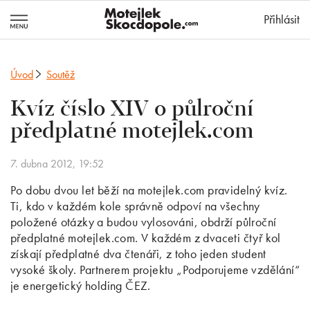
MotejlekSkocd
Přihlásit
Úvod
Soutěž
Kvíz číslo XIV o půlroční
předplatné motejlek.com
7. dubna 2012, 19:52
Po dobu dvou let běží na motejlek.com pravidelný kvíz.
Ti, kdo v každém kole správně odpoví na všechny
položené otázky a budou vylosováni, obdrží půlroční
předplatné motejlek.com. V každém z dvaceti čtyř kol
získají předplatné dva čtenáři, z toho jeden student
vysoké školy. Partnerem projektu „Podporujeme vzdělání“
je energetický holding ČEZ.