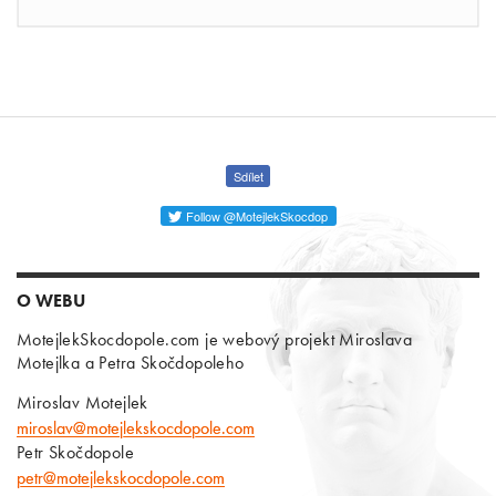
Sdílet
Follow @MotejlekSkocdop
O WEBU
MotejlekSkocdopole.com je webový projekt Miroslava
Motejlka a Petra Skočdopoleho
Miroslav Motejlek
miroslav@motejlekskocdopole.com
Petr Skočdopole
petr@motejlekskocdopole.com