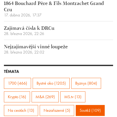
1864 Bouchard Père & Fils Montrachet Grand
Cru
17. dubna 2026, 17:37
Zajímavá čísla k DRCu
28. března 2026, 22:26
Nejzajímavější vinné loupeže
28. března 2026, 22:02
TÉMATA
1700 (466)
Bystré oko (1205)
Byznys (804)
Krypto (16)
M&A (269)
MS.tv (13)
Na cestách (13)
Nezařazené (5)
Soutěž (109)