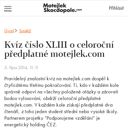
MotejlekSkocd
Přihlásit
Úvod
Soutěž
Kvíz číslo XLIII o celoroční
předplatné motejlek.com
5. října 2014, 11:11
Pravidelný znalostní kvíz na motejlek.com dospěl k
čtyřicátému třetímu pokračování. Ti, kdo v každém kole
správně odpoví na všechny položené otázky a zároveň
budou vylosováni, obdrží celoroční předplatné
motejlek.com. V každém kole získají předplatné dva
čtenáři, z toho jeden student střední nebo vysoké školy.
Partnerem projetku “Podporujeme vzdělání” je
energetický holding ČEZ.