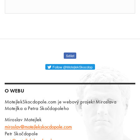
Sdílet
Follow @MotejlekSkocdop
O WEBU
MotejlekSkocdopole.com je webový projekt Miroslava
Motejlka a Petra Skočdopoleho
Miroslav Motejlek
miroslav@motejlekskocdopole.com
Petr Skočdopole