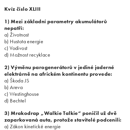
Kvíz číslo XLIII
1) Mezi základní parametry akumulátorů
nepatří:
a) Životnost
b) Hustota energie
c) Vodivost
d) Možnost recyklace
2) Výměnu parogenerátorů v jediné jaderné
elektrárně na africkém kontinentu provede:
a) Škoda JS
b) Areva
c) Westinghouse
d) Bechtel
3) Mrakodrap „Walkie Talkie“ poničil už dvě
zaparkovaná auta, protože stavitelé podcenili:
a) Zákon kinetické energie