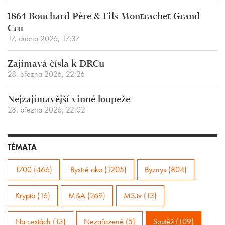
1864 Bouchard Père & Fils Montrachet Grand
Cru
17. dubna 2026, 17:37
Zajímavá čísla k DRCu
28. března 2026, 22:26
Nejzajímavější vinné loupeže
28. března 2026, 22:02
TÉMATA
1700 (466)
Bystré oko (1205)
Byznys (804)
Krypto (16)
M&A (269)
MS.tv (13)
Na cestách (13)
Nezařazené (5)
Soutěž (109)