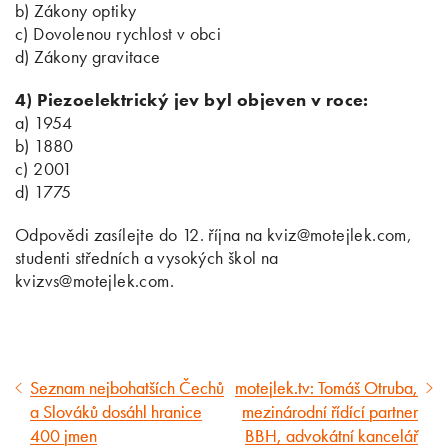
b) Zákony optiky
c) Dovolenou rychlost v obci
d) Zákony gravitace
4) Piezoelektrický jev byl objeven v roce:
a) 1954
b) 1880
c) 2001
d) 1775
Odpovědi zasílejte do 12. října na kviz@motejlek.com,
studenti středních a vysokých škol na
kvizvs@motejlek.com.
Seznam nejbohatších Čechů
motejlek.tv: Tomáš Otruba,
Předcházející
Následující
a Slováků dosáhl hranice
mezinárodní řídící partner
článek
článek
400 jmen
BBH, advokátní kancelář