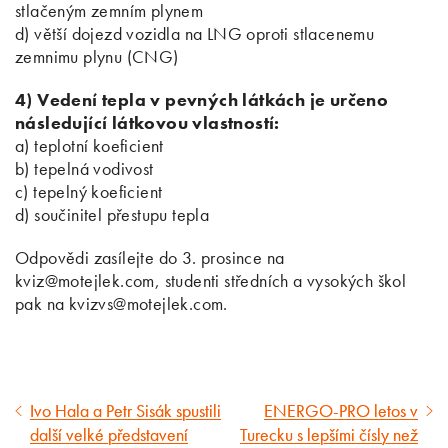
stlačeným zemním plynem
d) větší dojezd vozidla na LNG oproti stlacenemu
zemnimu plynu (CNG)
4) Vedení tepla v pevných látkách je určeno
následující látkovou vlastností:
a) teplotní koeficient
b) tepelná vodivost
c) tepelný koeficient
d) součinitel přestupu tepla
Odpovědi zasílejte do 3. prosince na
kviz@motejlek.com, studenti středních a vysokých škol
pak na kvizvs@motejlek.com.
Ivo Hala a Petr Sisák spustili
ENERGO-PRO letos v
Předcházející
Následující
další velké představení
Turecku s lepšími čísly než
článek
článek