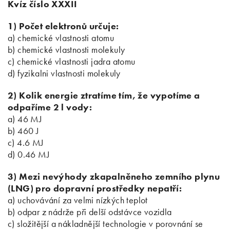
Kvíz číslo XXXII
1) Počet elektronů určuje:
a) chemické vlastnosti atomu
b) chemické vlastnosti molekuly
c) chemické vlastnosti jadra atomu
d) fyzikalni vlastnosti molekuly
2) Kolik energie ztratíme tím, že vypotíme a
odpaříme 2 l vody:
a) 46 MJ
b) 460 J
c) 4.6 MJ
d) 0.46 MJ
3) Mezi nevýhody zkapalněneho zemního plynu
(LNG) pro dopravní prostředky nepatří:
a) uchovávání za velmi nízkých teplot
b) odpar z nádrže při delší odstávce vozidla
c) složitější a nákladnější technologie v porovnání se