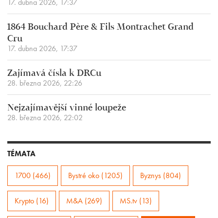
17. dubna 2026, 17:37
1864 Bouchard Père & Fils Montrachet Grand
Cru
17. dubna 2026, 17:37
Zajímavá čísla k DRCu
28. března 2026, 22:26
Nejzajímavější vinné loupeže
28. března 2026, 22:02
TÉMATA
1700 (466)
Bystré oko (1205)
Byznys (804)
Krypto (16)
M&A (269)
MS.tv (13)