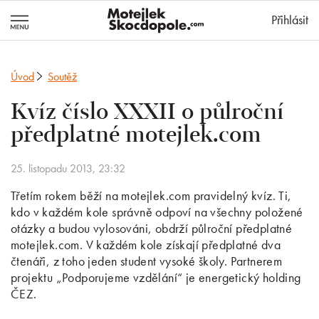
MotejlekSkocd
Přihlásit
Úvod
Soutěž
Kvíz číslo XXXII o půlroční
předplatné motejlek.com
25. listopadu 2013, 23:32
Třetím rokem běží na motejlek.com pravidelný kvíz. Ti,
kdo v každém kole správně odpoví na všechny položené
otázky a budou vylosováni, obdrží půlroční předplatné
motejlek.com. V každém kole získají předplatné dva
čtenáři, z toho jeden student vysoké školy. Partnerem
projektu „Podporujeme vzdělání“ je energetický holding
ČEZ.