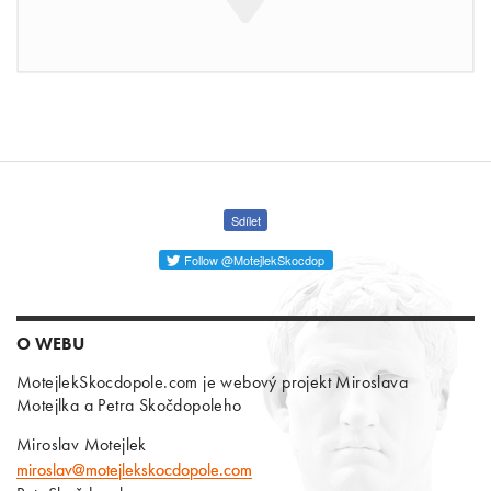
Sdílet
Follow @MotejlekSkocdop
O WEBU
MotejlekSkocdopole.com je webový projekt Miroslava
Motejlka a Petra Skočdopoleho
Miroslav Motejlek
miroslav@motejlekskocdopole.com